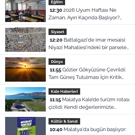
Eğitim
12:30
2026 Uyum Haftası Ne
Zaman, Ayın Kaçında Başlıyor?
MEB 1. Sınıf ve Anaokulu Uyum
Siyaset
Eğitimi Tarihleri
12:20
Battalgazi'de imar mesaisi:
Niyazi Mahallesi'ndeki bir parsele
ret, diğerine onay
Dünya
11:55
Gözler Gökyüzüne Çevrildi:
Tam Güneş Tutulması İçin Kritik
Tarih Belli Oldu
Kale Haberleri
11:15
Malatya Kale’de turizm rotası
çizildi: Kendi değerlerimizle
büyürüz, Bodrum’a özenmeyiz!
Kültür & Sanat
10:40
Malatya'da bugün başlıyor: