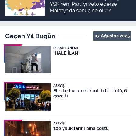
YSK Yeni Parti’yi veto ederse
Malatya’da sonuç ne olur?
Geçen Yıl Bugün
07 Ağustos 2025
RESMI İLANLAR
İHALE İLANI
ASAYIŞ
Siirt'te husumet kanlı bitti: 1 ölü, 6
gözaltı
ASAYIŞ
100 yıllık tarihi bina çöktü