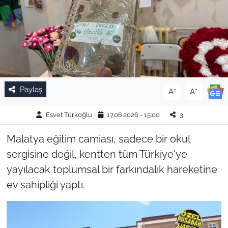
Paylaş
-
+
A
A
Esvet Türkoğlu
17.06.2026 - 15:00
3
Malatya eğitim camiası, sadece bir okul
sergisine değil, kentten tüm Türkiye'ye
yayılacak toplumsal bir farkındalık hareketine
ev sahipliği yaptı.