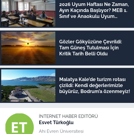
2026 Uyum Haftası Ne Zaman,
Ayın Kaçında Başlıyor? MEB 1.
Sınıf ve Anaokulu Uyum
Eğitimi Tarihleri
Gözler Gökyüzüne Çevrildi:
Tam Güneş Tutulması İçin
Kritik Tarih Belli Oldu
Malatya Kale’de turizm rotası
çizildi: Kendi değerlerimizle
büyürüz, Bodrum’a özenmeyiz!
İNTERNET HABER EDITÖRÜ
Esvet Türkoğlu
Ahi Evren Üniversitesi