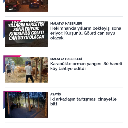
MALATYA HABERLERI
Hekimhan’da yılların bekleyişi sona
eriyor: Kurşunlu Göleti can suyu
olacak
MALATYA HABERLERI
Karabük’te orman yangını: 80 haneli
köy tahliye edildi
ASAYIŞ
İki arkadaşın tartışması cinayetle
bitti