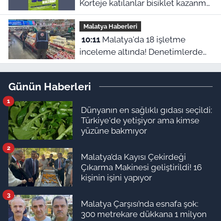
Korteje katılanlar bisiklet kazanma
şansı yakalayacak
Malatya Haberleri
10:11
Malatya'da 18 işletme
inceleme altında! Denetimlerde
544 bin liralık ceza kesildi
Günün Haberleri
1
Dünyanın en sağlıklı gıdası seçildi:
Türkiye'de yetişiyor ama kimse
yüzüne bakmıyor
2
Malatya’da Kayısı Çekirdeği
Çıkarma Makinesi geliştirildi! 16
kişinin işini yapıyor
3
Malatya Çarşısı’nda esnafa şok:
300 metrekare dükkana 1 milyon