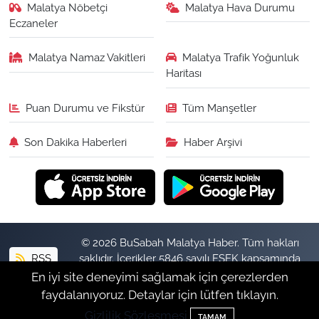
Malatya Nöbetçi
Malatya Hava Durumu
Eczaneler
Malatya Namaz Vakitleri
Malatya Trafik Yoğunluk
Haritası
Puan Durumu ve Fikstür
Tüm Manşetler
Son Dakika Haberleri
Haber Arşivi
© 2026 BuSabah Malatya Haber. Tüm hakları
RSS
saklıdır. İçerikler 5846 sayılı FSEK kapsamında
izinsiz kopyalanamaz.
En iyi site deneyimi sağlamak için çerezlerden
faydalanıyoruz. Detaylar için lütfen tıklayın.
Gizlilik Sözleşmesi
Haber Yazılımı:
TE Bilişim
TAMAM