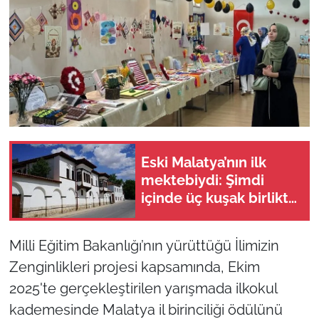
Eski Malatya’nın ilk
mektebiydi: Şimdi
içinde üç kuşak birlikte
yaşıyor!
Milli Eğitim Bakanlığı’nın yürüttüğü İlimizin
Zenginlikleri projesi kapsamında, Ekim
2025'te gerçekleştirilen yarışmada ilkokul
kademesinde Malatya il birinciliği ödülünü