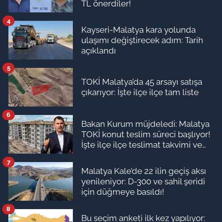
TL önerdiler!
4
Kayseri-Malatya kara yolunda
ulaşımı değiştirecek adım: Tarih
açıklandı
5
TOKİ Malatya’da 45 arsayı satışa
çıkarıyor: İşte ilçe ilçe tam liste
6
Bakan Kurum müjdeledi: Malatya
TOKİ konut teslim süreci başlıyor!
İşte ilçe ilçe teslimat takvimi ve
ödeme planı
7
Malatya Kale’de 22 ilin geçiş aksı
yenileniyor: D-300 ve sahil şeridi
için düğmeye basıldı!
8
Bu seçim anketi ilk kez yapılıyor: