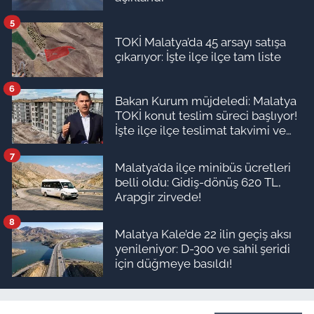
5
TOKİ Malatya’da 45 arsayı satışa
çıkarıyor: İşte ilçe ilçe tam liste
6
Bakan Kurum müjdeledi: Malatya
TOKİ konut teslim süreci başlıyor!
İşte ilçe ilçe teslimat takvimi ve
ödeme planı
7
Malatya’da ilçe minibüs ücretleri
belli oldu: Gidiş-dönüş 620 TL,
Arapgir zirvede!
8
Malatya Kale’de 22 ilin geçiş aksı
yenileniyor: D-300 ve sahil şeridi
için düğmeye basıldı!