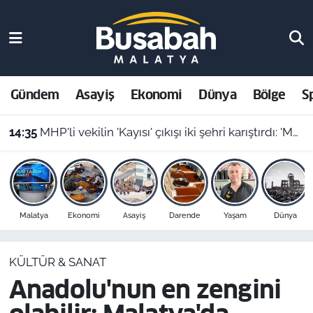
Gündem
Malatya Nöbetçi Eczaneler
Asayiş
Malatya Hava Durumu
Gündem
Asayiş
Ekonomi
Dünya
Bölge
S
Ekonomi
Malatya Namaz Vakitleri
14:35
MHP'li vekilin 'Kayısı' çıkışı iki şehri karıştırdı: 'Malatya’yı cinayetle suçlayamazsınız!'
Dünya
Malatya Trafik Yoğunluk Haritası
Bölge
Süper Lig Puan Durumu ve Fikstür
Malatya
Ekonomi
Asayiş
Darende
Yaşam
Dünya
Spor
Tüm Manşetler
KÜLTÜR & SANAT
Resmi İlanlar
Son Dakika Haberleri
Anadolu'nun en zengini
Haber Arşivi