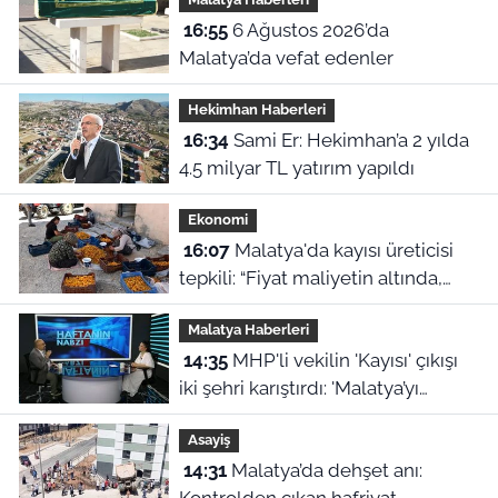
16:55
6 Ağustos 2026’da
Malatya’da vefat edenler
Hekimhan Haberleri
16:34
Sami Er: Hekimhan’a 2 yılda
4.5 milyar TL yatırım yapıldı
Ekonomi
16:07
Malatya'da kayısı üreticisi
tepkili: “Fiyat maliyetin altında,
TMO neyi bekliyor?”
Malatya Haberleri
14:35
MHP'li vekilin 'Kayısı' çıkışı
iki şehri karıştırdı: 'Malatya’yı
cinayetle suçlayamazsınız!'
Asayiş
14:31
Malatya’da dehşet anı: