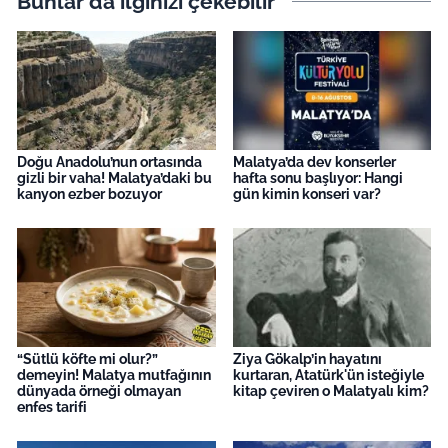
Bunlar da ilginizi çekebilir
Doğu Anadolu’nun ortasında
Malatya’da dev konserler
gizli bir vaha! Malatya’daki bu
hafta sonu başlıyor: Hangi
kanyon ezber bozuyor
gün kimin konseri var?
“Sütlü köfte mi olur?”
Ziya Gökalp’in hayatını
demeyin! Malatya mutfağının
kurtaran, Atatürk'ün isteğiyle
dünyada örneği olmayan
kitap çeviren o Malatyalı kim?
enfes tarifi