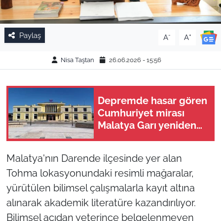
Paylaş
-
+
A
A
Nisa Taştan
26.06.2026 - 15:56
Depremde hasar gören
Cumhuriyet mirası
Malatya Garı yeniden
kapılarını açtı
Malatya'nın Darende ilçesinde yer alan
Tohma lokasyonundaki resimli mağaralar,
yürütülen bilimsel çalışmalarla kayıt altına
alınarak akademik literatüre kazandırılıyor.
Bilimsel açıdan yeterince belgelenmeyen