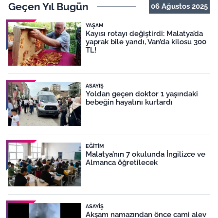
Geçen Yıl Bugün
06 Ağustos 2025
YAŞAM
Kayısı rotayı değiştirdi: Malatya’da
yaprak bile yandı, Van’da kilosu 300
TL!
ASAYIŞ
Yoldan geçen doktor 1 yaşındaki
bebeğin hayatını kurtardı
EĞITIM
Malatya’nın 7 okulunda İngilizce ve
Almanca öğretilecek
ASAYIŞ
Akşam namazından önce cami alev