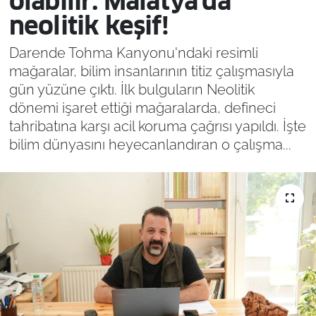
olabilir: Malatya'da
neolitik keşif!
Darende Tohma Kanyonu'ndaki resimli
mağaralar, bilim insanlarının titiz çalışmasıyla
gün yüzüne çıktı. İlk bulguların Neolitik
dönemi işaret ettiği mağaralarda, defineci
tahribatına karşı acil koruma çağrısı yapıldı. İşte
bilim dünyasını heyecanlandıran o çalışma...