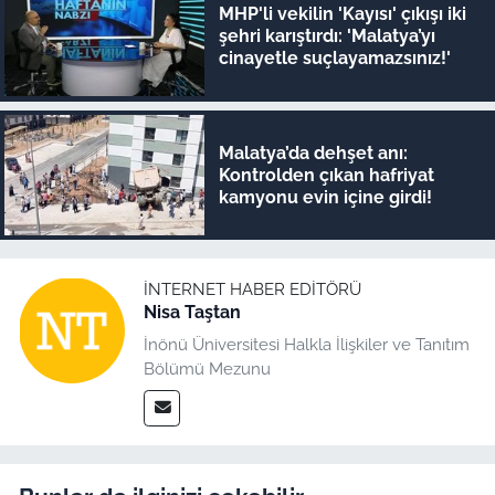
MHP'li vekilin 'Kayısı' çıkışı iki
şehri karıştırdı: 'Malatya’yı
cinayetle suçlayamazsınız!'
Malatya’da dehşet anı:
Kontrolden çıkan hafriyat
kamyonu evin içine girdi!
İNTERNET HABER EDITÖRÜ
Nisa Taştan
İnönü Üniversitesi Halkla İlişkiler ve Tanıtım
Bölümü Mezunu