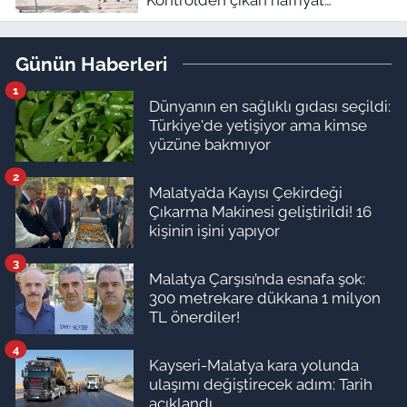
Kontrolden çıkan hafriyat
kamyonu evin içine girdi!
Günün Haberleri
1
Dünyanın en sağlıklı gıdası seçildi:
Türkiye'de yetişiyor ama kimse
yüzüne bakmıyor
2
Malatya’da Kayısı Çekirdeği
Çıkarma Makinesi geliştirildi! 16
kişinin işini yapıyor
3
Malatya Çarşısı’nda esnafa şok:
300 metrekare dükkana 1 milyon
TL önerdiler!
4
Kayseri-Malatya kara yolunda
ulaşımı değiştirecek adım: Tarih
açıklandı