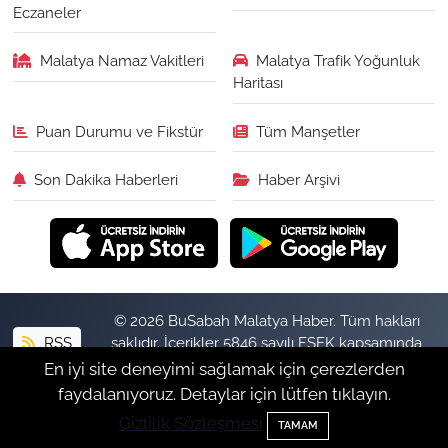
Eczaneler
Malatya Namaz Vakitleri
Malatya Trafik Yoğunluk
Haritası
Puan Durumu ve Fikstür
Tüm Manşetler
Son Dakika Haberleri
Haber Arşivi
© 2026 BuSabah Malatya Haber. Tüm hakları
RSS
saklıdır. İçerikler 5846 sayılı FSEK kapsamında
izinsiz kopyalanamaz.
En iyi site deneyimi sağlamak için çerezlerden
faydalanıyoruz. Detaylar için lütfen tıklayın.
Gizlilik Sözleşmesi
Haber Yazılımı:
TE Bilişim
TAMAM