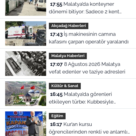
17:55
Malatya’da konteyner
dönemi bitiyor: Sadece 2 kent
kalacak
Akçadağ Haberleri
17:43
İş makinesinin camına
kafasını çarpan operatör yaralandı
Malatya Haberleri
17:07
8 Ağustos 2026 Malatya
vefat edenler ve taziye adresleri
Kültür & Sanat
16:45
Malatya’da görenleri
etkileyen türbe: Kubbesiyle
Kerbela’yı hatırlatıyor
Eğitim
16:17
Kur’an kursu
öğrencilerinden renkli ve anlamlı