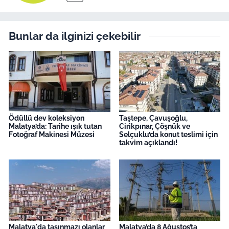
Bunlar da ilginizi çekebilir
Ödüllü dev koleksiyon
Taştepe, Çavuşoğlu,
Malatya’da: Tarihe ışık tutan
Cirikpınar, Çöşnük ve
Fotoğraf Makinesi Müzesi
Selçuklu’da konut teslimi için
takvim açıklandı!
Malatya'da taşınmazı olanlar
Malatya’da 8 Ağustos’ta