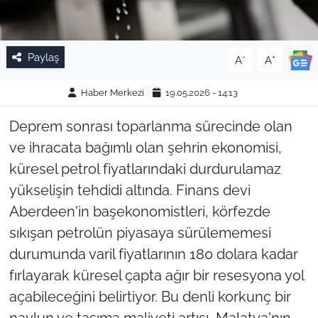
Paylaş
-
+
A
A
Haber Merkezi
19.05.2026 - 14:13
Deprem sonrası toparlanma sürecinde olan
ve ihracata bağımlı olan şehrin ekonomisi,
küresel petrol fiyatlarındaki durdurulamaz
yükselişin tehdidi altında. Finans devi
Aberdeen'in başekonomistleri, körfezde
sıkışan petrolün piyasaya sürülememesi
durumunda varil fiyatlarının 180 dolara kadar
fırlayarak küresel çapta ağır bir resesyona yol
açabileceğini belirtiyor. Bu denli korkunç bir
navlun ve taşıma maliyeti artışı, Malatya'nın