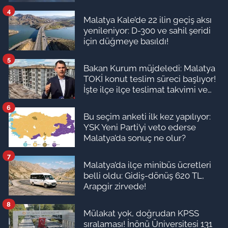
4
Malatya Kale’de 22 ilin geçiş aksı
yenileniyor: D-300 ve sahil şeridi
için düğmeye basıldı!
5
Bakan Kurum müjdeledi: Malatya
TOKİ konut teslim süreci başlıyor!
İşte ilçe ilçe teslimat takvimi ve
ödeme planı
6
Bu seçim anketi ilk kez yapılıyor:
YSK Yeni Parti’yi veto ederse
Malatya’da sonuç ne olur?
7
Malatya’da ilçe minibüs ücretleri
belli oldu: Gidiş-dönüş 620 TL,
Arapgir zirvede!
8
Mülakat yok, doğrudan KPSS
sıralaması! İnönü Üniversitesi 131