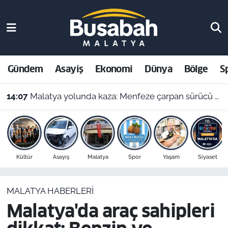
Gündem
Malatya Nöbetçi Eczaneler
Asayiş
Malatya Hava Durumu
Gündem
Asayiş
Ekonomi
Dünya
Bölge
S
Ekonomi
Malatya Namaz Vakitleri
14:07
Malatya yolunda kaza: Menfeze çarpan sürücü yaralandı
Dünya
Malatya Trafik Yoğunluk Haritası
Bölge
Süper Lig Puan Durumu ve Fikstür
Kültür
Asayiş
Malatya
Spor
Yaşam
Siyaset
Spor
Tüm Manşetler
MALATYA HABERLERI
Resmi İlanlar
Son Dakika Haberleri
Malatya'da araç sahipleri
Haber Arşivi