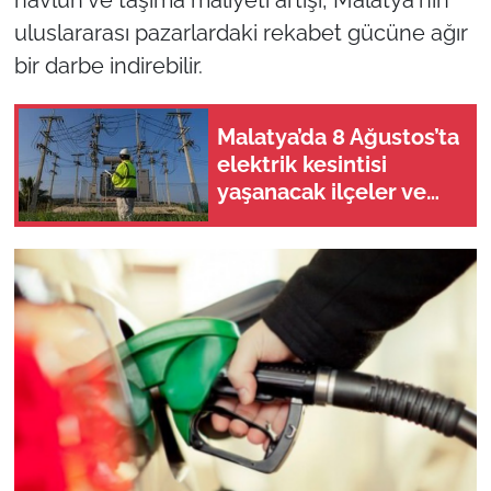
uluslararası pazarlardaki rekabet gücüne ağır
bir darbe indirebilir.
Malatya’da 8 Ağustos’ta
elektrik kesintisi
yaşanacak ilçeler ve
mahalleler