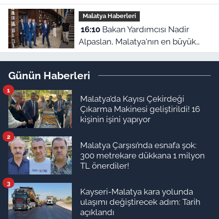
kapanış gösterisi
Malatya Haberleri
16:10
Bakan Yardımcısı Nadir
Alpaslan, Malatya'nın en büyük
kütüphanesini inceledi
Günün Haberleri
1
Malatya’da Kayısı Çekirdeği
Çıkarma Makinesi geliştirildi! 16
kişinin işini yapıyor
2
Malatya Çarşısı’nda esnafa şok:
300 metrekare dükkana 1 milyon
TL önerdiler!
3
Kayseri-Malatya kara yolunda
ulaşımı değiştirecek adım: Tarih
açıklandı