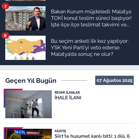
7
Bakan Kurum müjdeledi: Malatya
TOKİ konut teslim süreci başlıyor!
İşte ilçe ilçe teslimat takvimi ve
ödeme planı
8
Bu seçim anketi ilk kez yapılıyor:
YSK Yeni Parti’yi veto ederse
Malatya’da sonuç ne olur?
Geçen Yıl Bugün
07 Ağustos 2025
RESMI İLANLAR
İHALE İLANI
ASAYIŞ
Siirt'te husumet kanlı bitti: 1 ölü, 6