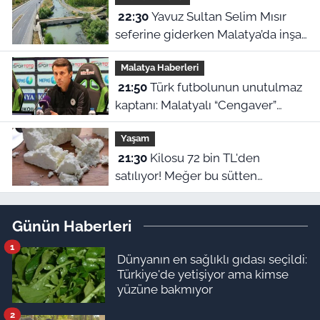
22:30
Yavuz Sultan Selim Mısır
seferine giderken Malatya’da inşa
edildi: Peki, buranın ismi neden
Malatya Haberleri
“Nadir?”
21:50
Türk futbolunun unutulmaz
kaptanı: Malatyalı “Cengaver”
Bülent Korkmaz’ın ilham veren
Yaşam
hikayesi
21:30
Kilosu 72 bin TL'den
satılıyor! Meğer bu sütten
yapılıyormuş
Günün Haberleri
1
Dünyanın en sağlıklı gıdası seçildi:
Türkiye'de yetişiyor ama kimse
yüzüne bakmıyor
2