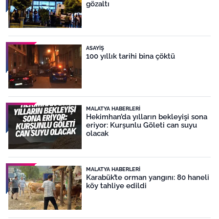
gözaltı
ASAYIŞ
100 yıllık tarihi bina çöktü
MALATYA HABERLERI
Hekimhan’da yılların bekleyişi sona
eriyor: Kurşunlu Göleti can suyu
olacak
MALATYA HABERLERI
Karabük’te orman yangını: 80 haneli
köy tahliye edildi