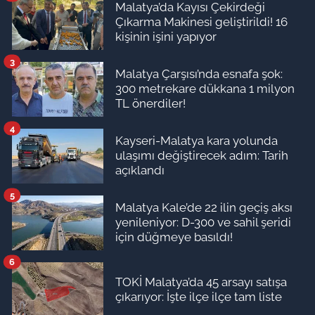
Malatya’da Kayısı Çekirdeği
Çıkarma Makinesi geliştirildi! 16
kişinin işini yapıyor
3
Malatya Çarşısı’nda esnafa şok:
300 metrekare dükkana 1 milyon
TL önerdiler!
4
Kayseri-Malatya kara yolunda
ulaşımı değiştirecek adım: Tarih
açıklandı
5
Malatya Kale’de 22 ilin geçiş aksı
yenileniyor: D-300 ve sahil şeridi
için düğmeye basıldı!
6
TOKİ Malatya’da 45 arsayı satışa
çıkarıyor: İşte ilçe ilçe tam liste