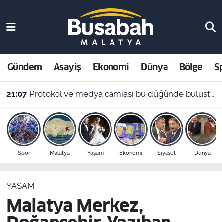
Gündem
Malatya Nöbetçi Eczaneler
Asayiş
Malatya Hava Durumu
Gündem
Asayiş
Ekonomi
Dünya
Bölge
S
Ekonomi
Malatya Namaz Vakitleri
21:07
Protokol ve medya camiası bu düğünde buluştu: Bozkurtoğlu ailesinin mutlu günü
Dünya
Malatya Trafik Yoğunluk Haritası
Bölge
Süper Lig Puan Durumu ve Fikstür
Spor
Malatya
Yaşam
Ekonomi
Siyaset
Dünya
Spor
Tüm Manşetler
YAŞAM
Resmi İlanlar
Son Dakika Haberleri
Malatya Merkez,
Haber Arşivi