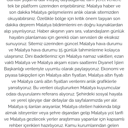
tek bir platform üzerinden erişebilirsiniz. Malatya haber ve
son dakika Malatya gelişmelerini anlık olarak sitemizden
okuyabilirsiniz. Özellikle bölge için kritik önem taşıyan son
dakika deprem Malatya bildirimlerini en doğru kaynaklardan
alıp yayınlıyoruz. Haber akışının yanı sıra, vatandaşların günlük
hayatını planlaması için gerekli olan servisleri de eksiksiz
sunuyoruz. Sitemiz üzerinden güncel Malatya hava durumu
ve Malatya hava durumu 15 günlük tahminlerine kolayca
ulaşırsınız. Dini ibadetleriniz için Malatya namaz vakitleri, ezan
vakti Malatya ve Malatya akşam ezanı saatlerini Diyanet İşleri
Başkanlığı verileriyle uyumlu olarak paylaşıyoruz. Ekonomi ve
piyasa takipçileri için Malatya altın fiyatları, Malatya altın fiyatı
ve Malatya canlı altın fiyatları verilerini anlık grafiklerle
yansıtıyoruz. Bu verileri oluştururken Malatya kuyumcular
odası duyurularını referans alıyoruz. Şehirdeki sosyal hayata
ve yerel işleyişe dair detaylar da sayfalarımızda yer alır.
Malatya iş ilanları arayanlar, Malatya otelleri hakkında bilgi
almak isteyenler veya şehre dışarıdan gelip Malatya yol tarifi
ve Malatya gezilecek yerler araştırması yapanlar için kapsamlı
rehber içerikleri hazırlıyoruz. Kamu kurumlarından gelen