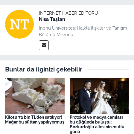
İNTERNET HABER EDITÖRÜ
Nisa Taştan
İnönü Üniversitesi Halkla İlişkiler ve Tanıtım
Bölümü Mezunu
Bunlar da ilginizi çekebilir
Kilosu 72 bin TL'den satılıyor!
Protokol ve medya camiası
Meğer bu sütten yapılıyormuş
bu düğünde buluştu:
Bozkurtoğlu ailesinin mutlu
günü