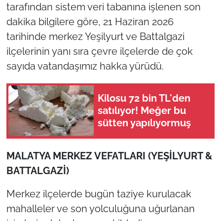
tarafından sistem veri tabanına işlenen son
dakika bilgilere göre, 21 Haziran 2026
tarihinde merkez Yeşilyurt ve Battalgazi
ilçelerinin yanı sıra çevre ilçelerde de çok
sayıda vatandaşımız hakka yürüdü.
Kilosu 72 bin TL'den
satılıyor! Meğer bu
sütten yapılıyormuş
MALATYA MERKEZ VEFATLARI (YEŞİLYURT &
BATTALGAZİ)
Merkez ilçelerde bugün taziye kurulacak
mahalleler ve son yolculuğuna uğurlanan