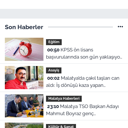
Son Haberler
Eğitim
00:50
KPSS ön lisans
başvurularında son gün yaklaşıyor:
2026 başvuru tarihleri ve sınav
Asayiş
ücreti ne?
00:02
Malatya’da çakıl taşları can
aldı: İş dönüşü kaza yapan
motosikletli hayatını kaybetti
Malatya Haberleri
23:10
Malatya TSO Başkan Adayı
Mahmut Boyraz genç
girişimcilerle buluştu
Kültür & Sanat