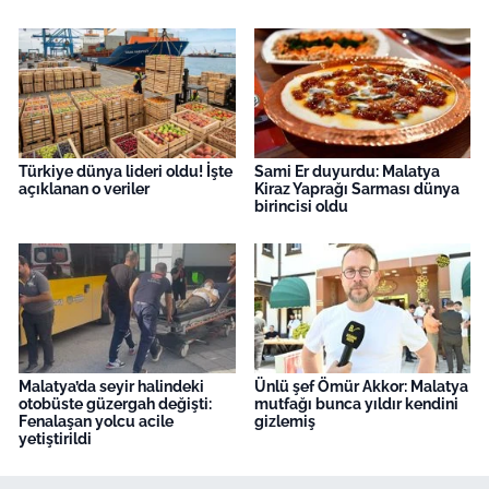
Türkiye dünya lideri oldu! İşte
Sami Er duyurdu: Malatya
açıklanan o veriler
Kiraz Yaprağı Sarması dünya
birincisi oldu
Malatya’da seyir halindeki
Ünlü şef Ömür Akkor: Malatya
otobüste güzergah değişti:
mutfağı bunca yıldır kendini
Fenalaşan yolcu acile
gizlemiş
yetiştirildi