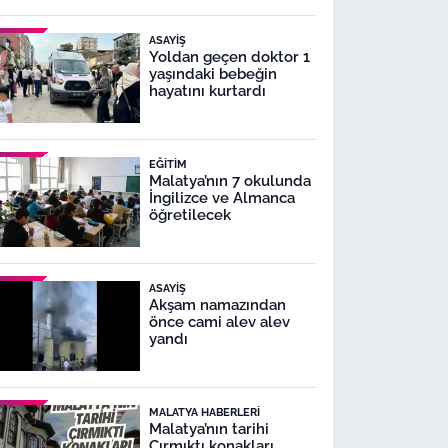
ASAYIŞ
Yoldan geçen doktor 1
yaşındaki bebeğin
hayatını kurtardı
EĞITIM
Malatya’nın 7 okulunda
İngilizce ve Almanca
öğretilecek
ASAYIŞ
Akşam namazından
önce cami alev alev
yandı
MALATYA HABERLERI
Malatya’nın tarihi
Çırmıktı konakları