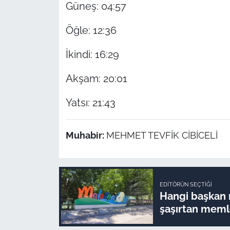
Güneş: 04:57
Öğle: 12:36
İkindi: 16:29
Akşam: 20:01
Yatsı: 21:43
Muhabir:
MEHMET TEVFİK CİBİCELİ
EDITÖRÜN SEÇTIĞI
Hangi başkan n
şaşırtan memle