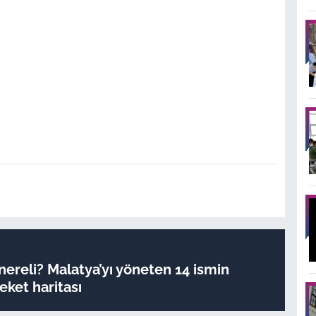
ereli? Malatya’yı yöneten 14 ismin
ket haritası