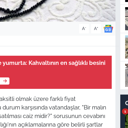
-
+
A
A
 yumurta: Kahvaltının en sağlıklı besini
e
itli olmak üzere farklı fiyat
 durum karşısında vatandaşlar, "Bir malın
1
a satılması caiz midir?" sorusunun cevabını
ğı'nın açıklamalarına göre belirli şartlar