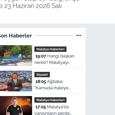
 ve 23 Haziran 2026 Salı
Son Haberler
Malatya Haberleri
19:07
Hangi başkan
nereli? Malatya’yı
yöneten 14 ismin
Siyaset
şaşırtan memleket
18:05
Ağbaba:
haritası
"Kamuda ihaleye
girmedik" dedi,
Malatya Haberleri
Didim'deki eski ihale
17:05
Malatya'da
iddiaları yeniden
yangınların perde
gündeme geldi