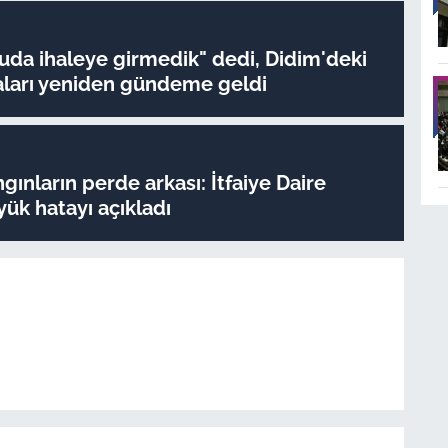
da ihaleye girmedik" dedi, Didim'deki
iaları yeniden gündeme geldi
gınların perde arkası: İtfaiye Daire
ük hatayı açıkladı