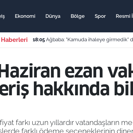
iş
Ekonomi
Dünya
Bölge
Spor
Resmi İ
 Haberleri
18:05
Ağbaba: "Kamuda ihaleye girmedik" dedi, Didi
Haziran ezan vak
şveriş hakkında b
fiyat farkı uzun yıllardır vatandaşların me
şverişlerde farklı ödeme seçeneklerinin di