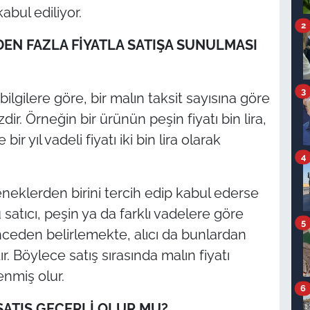
bul ediliyor.
2
DEN FAZLA FİYATLA SATIŞA SUNULMASI
3
 bilgilere göre, bir malın taksit sayısına göre
zdir. Örneğin bir ürünün peşin fiyatı bin lira,
 bir yıl vadeli fiyatı iki bin lira olarak
4
eklerden birini tercih edip kabul ederse
 satıcı, peşin ya da farklı vadelere göre
5
nceden belirlemekte, alıcı da bunlardan
. Böylece satış sırasında malın fiyatı
enmiş olur.
6
SATIŞ GEÇERLİ OLUR MU?