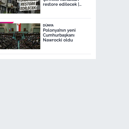
restore edilecek |
Malatya Lezzet
Caddesi’nde
restorasyon
DÜNYA
Polonya’nın yeni
Cumhurbaşkanı
Nawrocki oldu