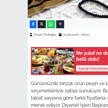
Esvet Türkoğlu
23.06.2026 - 08:00
Ne yulaf ne de
belli oldu!
İçeriği Görüntül
Günümüzde birçok ürün peşin ve taks
seçenekleriyle satışa sunuluyor. Bu
taksit sayısına göre farklı fiyatlarl
merak ediyor. Diyanet İşleri Başkanlı