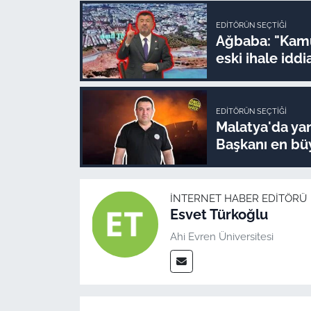
EDITÖRÜN SEÇTIĞI
Ağbaba: "Kamu
eski ihale idd
EDITÖRÜN SEÇTIĞI
Malatya'da yan
Başkanı en büy
İNTERNET HABER EDITÖRÜ
Esvet Türkoğlu
Ahi Evren Üniversitesi