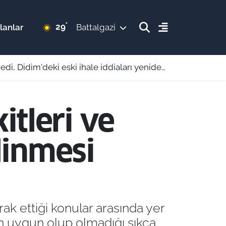
°
29
lanlar
Battalgazi
m'deki eski ihale iddiaları yeniden gündeme geldi
itleri ve
ilinmesi
rak ettiği konular arasında yer
nen uygun olup olmadığı sıkça