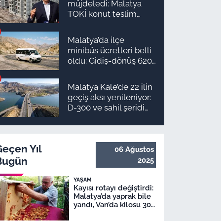
müjdeledi: Malatya
TOKİ konut teslim
süreci başlıyor! İşte
ilçe ilçe teslimat
Malatya’da ilçe
takvimi ve ödeme
minibüs ücretleri belli
planı
oldu: Gidiş-dönüş 620
TL, Arapgir zirvede!
Malatya Kale’de 22 ilin
geçiş aksı yenileniyor:
D-300 ve sahil şeridi
için düğmeye basıldı!
Geçen Yıl
06 Ağustos
Bugün
2025
YAŞAM
Kayısı rotayı değiştirdi:
Malatya’da yaprak bile
yandı, Van’da kilosu 300
TL!