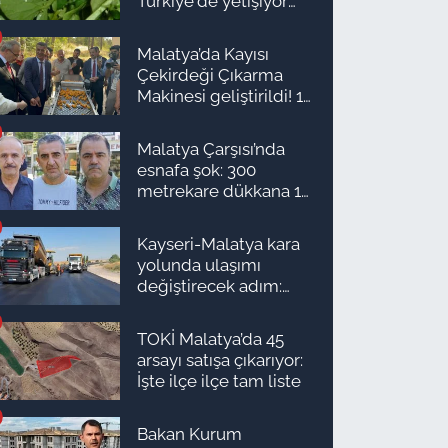
Türkiye'de yetişiyor
ama kimse yüzüne
bakmıyor
Malatya’da Kayısı
Çekirdeği Çıkarma
Makinesi geliştirildi! 16
kişinin işini yapıyor
Malatya Çarşısı’nda
esnafa şok: 300
metrekare dükkana 1
milyon TL önerdiler!
Kayseri-Malatya kara
yolunda ulaşımı
değiştirecek adım:
Tarih açıklandı
TOKİ Malatya’da 45
arsayı satışa çıkarıyor:
İşte ilçe ilçe tam liste
Bakan Kurum