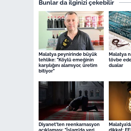
Bunlar da ilginizi çekebilir
Malatya peynirinde büyük
Malatya n
tehlike: "Köylü emeğinin
tövbe ed
karşılığını alamıyor, üretim
dualar
bitiyor"
Diyanet'ten reenkarnasyon
Malatya’d
açıklaması: "İslam’da yeri
dikkat: F