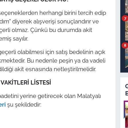
 seçeneklerden herhangi birini tercih edip
7
" diyerek alışverişi sonuçlandırır ve
 geçerli olmaz. Çünkü bu durumda akit
miş sayılır.
8
çerli olabilmesi için satış bedelinin açık
kmektedir. Bu nedenle peşin ya da vadeli
diği akit esnasında netleştirilmelidir.
VAKİTLERİ LİSTESİ
adetini yerine getirecek olan Malatyalı
eri
şu şekildedir: