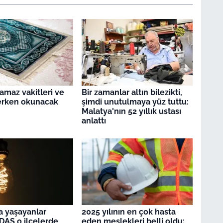
amaz vakitleri ve
Bir zamanlar altın bilezikti,
erken okunacak
şimdi unutulmaya yüz tuttu:
Malatya'nın 52 yıllık ustası
anlattı
a yaşayanlar
2025 yılının en çok hasta
EDAŞ o ilçelerde
eden meslekleri belli oldu: