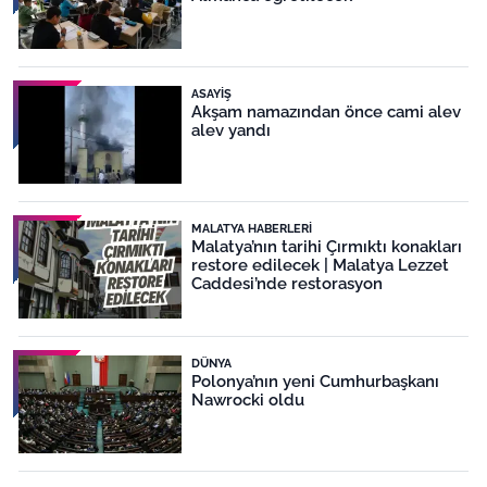
ASAYIŞ
Akşam namazından önce cami alev
alev yandı
MALATYA HABERLERI
Malatya’nın tarihi Çırmıktı konakları
restore edilecek | Malatya Lezzet
Caddesi’nde restorasyon
DÜNYA
Polonya’nın yeni Cumhurbaşkanı
Nawrocki oldu