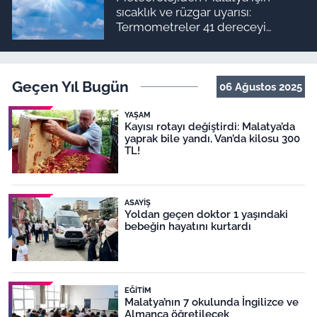
sıcaklık ve rüzgar uyarısı:
Termometreler 41 dereceyi
görecek
Geçen Yıl Bugün
06 Ağustos 2025
YAŞAM
Kayısı rotayı değiştirdi: Malatya’da
yaprak bile yandı, Van’da kilosu 300
TL!
ASAYIŞ
Yoldan geçen doktor 1 yaşındaki
bebeğin hayatını kurtardı
EĞITIM
Malatya’nın 7 okulunda İngilizce ve
Almanca öğretilecek