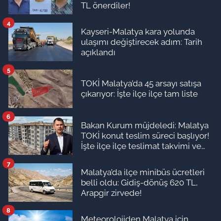
TL önerdiler!
4
Kayseri-Malatya kara yolunda
ulaşımı değiştirecek adım: Tarih
açıklandı
5
TOKİ Malatya’da 45 arsayı satışa
çıkarıyor: İşte ilçe ilçe tam liste
6
Bakan Kurum müjdeledi: Malatya
TOKİ konut teslim süreci başlıyor!
İşte ilçe ilçe teslimat takvimi ve
ödeme planı
7
Malatya’da ilçe minibüs ücretleri
belli oldu: Gidiş-dönüş 620 TL,
Arapgir zirvede!
8
Meteorolojiden Malatya için