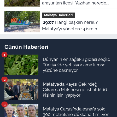
araştırılan ilçesi: Yazıhan nerede,
Malatya’nın neresinde kalıyor?
Malatya Haberleri
19:07
Hangi başkan nereli?
Malatya’yı yöneten 14 ismin
şaşırtan memleket haritası
Günün Haberleri
1
Dünyanın en sağlıklı gıdası seçildi:
Türkiye'de yetişiyor ama kimse
yüzüne bakmıyor
2
Malatya’da Kayısı Çekirdeği
Çıkarma Makinesi geliştirildi! 16
kişinin işini yapıyor
3
Malatya Çarşısı’nda esnafa şok:
300 metrekare dükkana 1 milyon