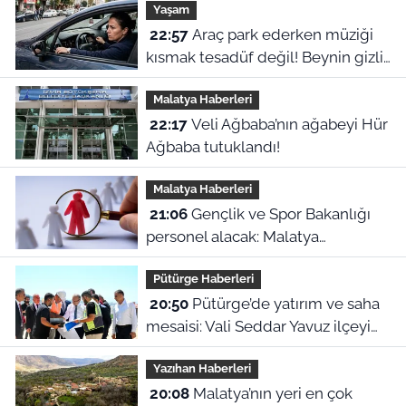
Yaşam
22:57
Araç park ederken müziği
kısmak tesadüf değil! Beynin gizli
refleksiymiş
Malatya Haberleri
22:17
Veli Ağbaba’nın ağabeyi Hür
Ağbaba tutuklandı!
Malatya Haberleri
21:06
Gençlik ve Spor Bakanlığı
personel alacak: Malatya
kontenjanları ve başvuru detayları
Pütürge Haberleri
belli oldu
20:50
Pütürge’de yatırım ve saha
mesaisi: Vali Seddar Yavuz ilçeyi
karış karış inceledi!
Yazıhan Haberleri
20:08
Malatya’nın yeri en çok