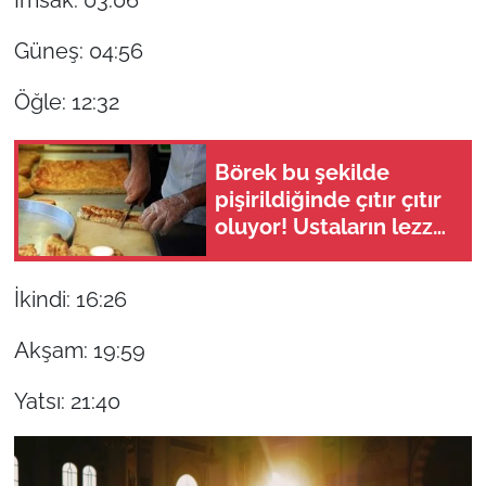
Güneş: 04:56
Öğle: 12:32
Börek bu şekilde
pişirildiğinde çıtır çıtır
oluyor! Ustaların lezzet
sırrı açığa çıktı
İkindi: 16:26
Akşam: 19:59
Yatsı: 21:40