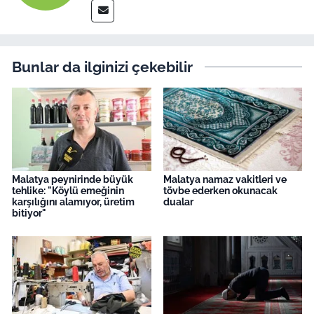
Bunlar da ilginizi çekebilir
Malatya peynirinde büyük
Malatya namaz vakitleri ve
tehlike: "Köylü emeğinin
tövbe ederken okunacak
karşılığını alamıyor, üretim
dualar
bitiyor"