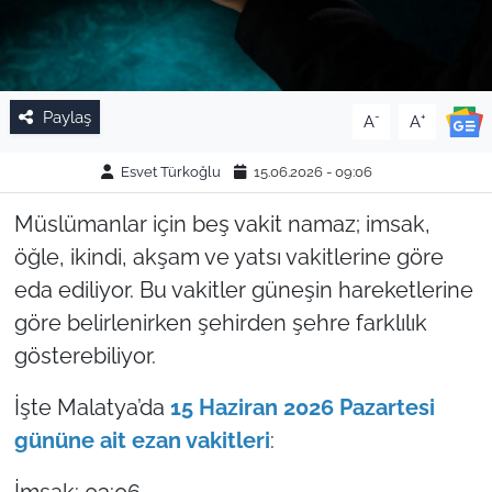
Paylaş
-
+
A
A
Esvet Türkoğlu
15.06.2026 - 09:06
Müslümanlar için beş vakit namaz; imsak,
öğle, ikindi, akşam ve yatsı vakitlerine göre
eda ediliyor. Bu vakitler güneşin hareketlerine
göre belirlenirken şehirden şehre farklılık
gösterebiliyor.
İşte Malatya’da
15 Haziran 2026 Pazartesi
gününe ait ezan vakitleri
:
İmsak: 03:06