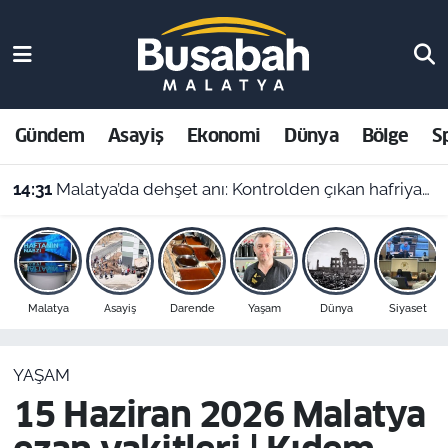
Gündem
Malatya Nöbetçi Eczaneler
Asayiş
Malatya Hava Durumu
Gündem
Asayiş
Ekonomi
Dünya
Bölge
S
Ekonomi
Malatya Namaz Vakitleri
14:31
Malatya’da dehşet anı: Kontrolden çıkan hafriyat kamyonu evin içine girdi!
Dünya
Malatya Trafik Yoğunluk Haritası
Bölge
Süper Lig Puan Durumu ve Fikstür
Malatya
Asayiş
Darende
Yaşam
Dünya
Siyaset
Spor
Tüm Manşetler
YAŞAM
Resmi İlanlar
Son Dakika Haberleri
15 Haziran 2026 Malatya
Haber Arşivi