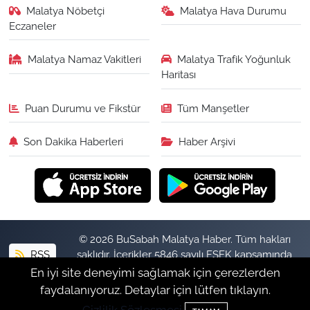
Malatya Nöbetçi
Malatya Hava Durumu
Eczaneler
Malatya Namaz Vakitleri
Malatya Trafik Yoğunluk
Haritası
Puan Durumu ve Fikstür
Tüm Manşetler
Son Dakika Haberleri
Haber Arşivi
© 2026 BuSabah Malatya Haber. Tüm hakları
RSS
saklıdır. İçerikler 5846 sayılı FSEK kapsamında
izinsiz kopyalanamaz.
En iyi site deneyimi sağlamak için çerezlerden
faydalanıyoruz. Detaylar için lütfen tıklayın.
Haber Yazılımı:
TE Bilişim