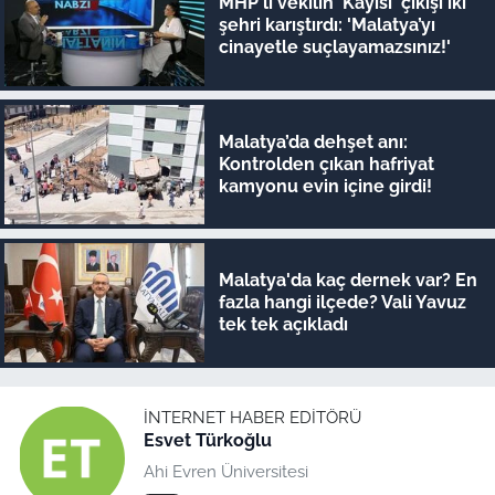
MHP'li vekilin 'Kayısı' çıkışı iki
şehri karıştırdı: 'Malatya’yı
cinayetle suçlayamazsınız!'
Malatya’da dehşet anı:
Kontrolden çıkan hafriyat
kamyonu evin içine girdi!
Malatya'da kaç dernek var? En
fazla hangi ilçede? Vali Yavuz
tek tek açıkladı
İNTERNET HABER EDITÖRÜ
Esvet Türkoğlu
Ahi Evren Üniversitesi