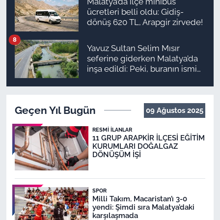
Malatya’da ilçe minibüs
ücretleri belli oldu: Gidiş-
dönüş 620 TL, Arapgir zirvede!
8
Yavuz Sultan Selim Mısır
seferine giderken Malatya’da
inşa edildi: Peki, buranın ismi
neden “Nadir?”
Geçen Yıl Bugün
09 Ağustos 2025
RESMI İLANLAR
11 GRUP ARAPKİR İLÇESİ EĞİTİM
KURUMLARI DOĞALGAZ
DÖNÜŞÜM İŞİ
SPOR
Milli Takım, Macaristan’ı 3-0
yendi: Şimdi sıra Malatya’daki
karşılaşmada