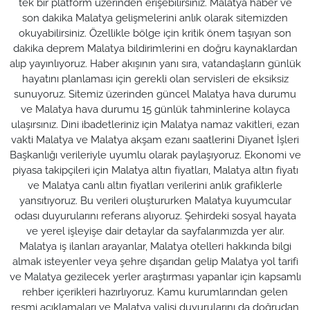
tek bir platform üzerinden erişebilirsiniz. Malatya haber ve
son dakika Malatya gelişmelerini anlık olarak sitemizden
okuyabilirsiniz. Özellikle bölge için kritik önem taşıyan son
dakika deprem Malatya bildirimlerini en doğru kaynaklardan
alıp yayınlıyoruz. Haber akışının yanı sıra, vatandaşların günlük
hayatını planlaması için gerekli olan servisleri de eksiksiz
sunuyoruz. Sitemiz üzerinden güncel Malatya hava durumu
ve Malatya hava durumu 15 günlük tahminlerine kolayca
ulaşırsınız. Dini ibadetleriniz için Malatya namaz vakitleri, ezan
vakti Malatya ve Malatya akşam ezanı saatlerini Diyanet İşleri
Başkanlığı verileriyle uyumlu olarak paylaşıyoruz. Ekonomi ve
piyasa takipçileri için Malatya altın fiyatları, Malatya altın fiyatı
ve Malatya canlı altın fiyatları verilerini anlık grafiklerle
yansıtıyoruz. Bu verileri oluştururken Malatya kuyumcular
odası duyurularını referans alıyoruz. Şehirdeki sosyal hayata
ve yerel işleyişe dair detaylar da sayfalarımızda yer alır.
Malatya iş ilanları arayanlar, Malatya otelleri hakkında bilgi
almak isteyenler veya şehre dışarıdan gelip Malatya yol tarifi
ve Malatya gezilecek yerler araştırması yapanlar için kapsamlı
rehber içerikleri hazırlıyoruz. Kamu kurumlarından gelen
resmi açıklamaları ve Malatya valisi duyurularını da doğrudan