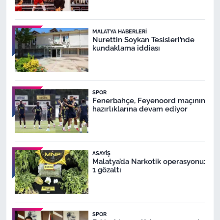
MALATYA HABERLERI
Nurettin Soykan Tesisleri’nde
kundaklama iddiası
SPOR
Fenerbahçe, Feyenoord maçının
hazırlıklarına devam ediyor
ASAYIŞ
Malatya’da Narkotik operasyonu:
1 gözaltı
SPOR