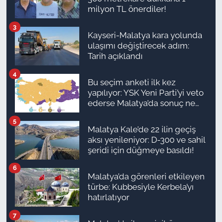
milyon TL önerdiler!
3
Kayseri-Malatya kara yolunda
ulaşımı değiştirecek adım:
Tarih açıklandı
4
Bu seçim anketi ilk kez
yapılıyor: YSK Yeni Parti’yi veto
ederse Malatya’da sonuç ne
olur?
5
Malatya Kale’de 22 ilin geçiş
aksı yenileniyor: D-300 ve sahil
şeridi için düğmeye basıldı!
6
Malatya’da görenleri etkileyen
türbe: Kubbesiyle Kerbela’yı
hatırlatıyor
7