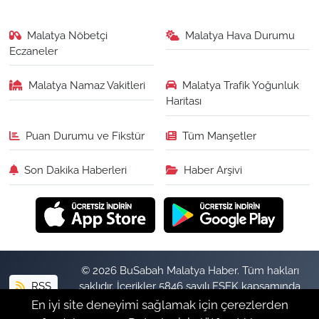
Malatya Nöbetçi
Malatya Hava Durumu
Eczaneler
Malatya Namaz Vakitleri
Malatya Trafik Yoğunluk
Haritası
Puan Durumu ve Fikstür
Tüm Manşetler
Son Dakika Haberleri
Haber Arşivi
© 2026 BuSabah Malatya Haber. Tüm hakları
RSS
saklıdır. İçerikler 5846 sayılı FSEK kapsamında
izinsiz kopyalanamaz.
En iyi site deneyimi sağlamak için çerezlerden