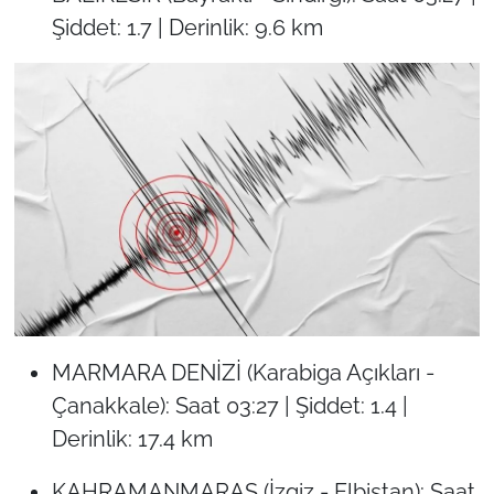
Şiddet: 1.7 | Derinlik: 9.6 km
MARMARA DENİZİ (Karabiga Açıkları -
Çanakkale): Saat 03:27 | Şiddet: 1.4 |
Derinlik: 17.4 km
KAHRAMANMARAŞ (İzgiz - Elbistan): Saat