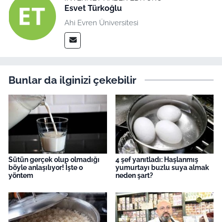
Esvet Türkoğlu
Ahi Evren Üniversitesi
Bunlar da ilginizi çekebilir
Sütün gerçek olup olmadığı
4 şef yanıtladı: Haşlanmış
böyle anlaşılıyor! İşte o
yumurtayı buzlu suya almak
yöntem
neden şart?