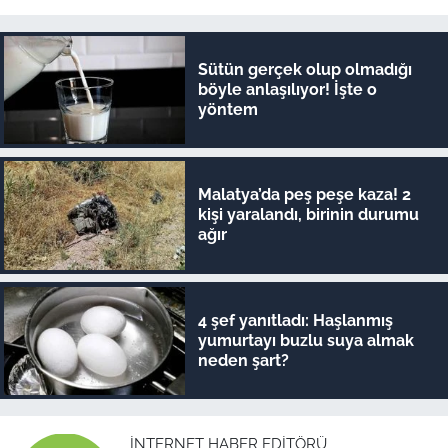
Sütün gerçek olup olmadığı
böyle anlaşılıyor! İşte o
yöntem
Malatya’da peş peşe kaza! 2
kişi yaralandı, birinin durumu
ağır
4 şef yanıtladı: Haşlanmış
yumurtayı buzlu suya almak
neden şart?
İNTERNET HABER EDITÖRÜ