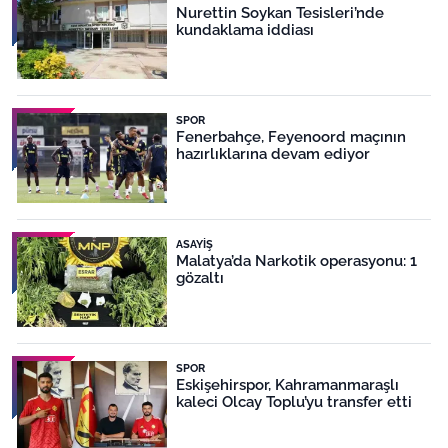
Nurettin Soykan Tesisleri’nde
kundaklama iddiası
SPOR
Fenerbahçe, Feyenoord maçının
hazırlıklarına devam ediyor
ASAYIŞ
Malatya’da Narkotik operasyonu: 1
gözaltı
SPOR
Eskişehirspor, Kahramanmaraşlı
kaleci Olcay Toplu’yu transfer etti