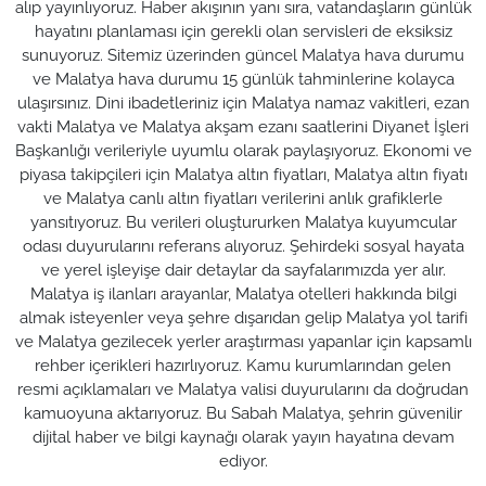
alıp yayınlıyoruz. Haber akışının yanı sıra, vatandaşların günlük
hayatını planlaması için gerekli olan servisleri de eksiksiz
sunuyoruz. Sitemiz üzerinden güncel Malatya hava durumu
ve Malatya hava durumu 15 günlük tahminlerine kolayca
ulaşırsınız. Dini ibadetleriniz için Malatya namaz vakitleri, ezan
vakti Malatya ve Malatya akşam ezanı saatlerini Diyanet İşleri
Başkanlığı verileriyle uyumlu olarak paylaşıyoruz. Ekonomi ve
piyasa takipçileri için Malatya altın fiyatları, Malatya altın fiyatı
ve Malatya canlı altın fiyatları verilerini anlık grafiklerle
yansıtıyoruz. Bu verileri oluştururken Malatya kuyumcular
odası duyurularını referans alıyoruz. Şehirdeki sosyal hayata
ve yerel işleyişe dair detaylar da sayfalarımızda yer alır.
Malatya iş ilanları arayanlar, Malatya otelleri hakkında bilgi
almak isteyenler veya şehre dışarıdan gelip Malatya yol tarifi
ve Malatya gezilecek yerler araştırması yapanlar için kapsamlı
rehber içerikleri hazırlıyoruz. Kamu kurumlarından gelen
resmi açıklamaları ve Malatya valisi duyurularını da doğrudan
kamuoyuna aktarıyoruz. Bu Sabah Malatya, şehrin güvenilir
dijital haber ve bilgi kaynağı olarak yayın hayatına devam
ediyor.