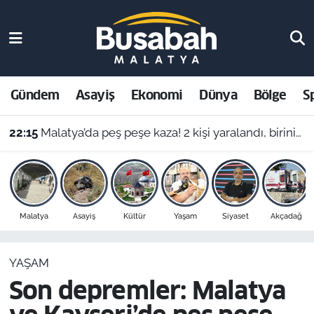
Gündem
Malatya Nöbetçi Eczaneler
Asayiş
Malatya Hava Durumu
Gündem
Asayiş
Ekonomi
Dünya
Bölge
S
22:15
Malatya’da peş peşe kaza! 2 kişi yaralandı, birinin durumu ağır
Ekonomi
Malatya Namaz Vakitleri
21:45
4 şef yanıtladı: Haşlanmış yumurtayı buzlu suya almak neden şart?
Dünya
Malatya Trafik Yoğunluk Haritası
Bölge
Süper Lig Puan Durumu ve Fikstür
Malatya
Asayiş
Kültür
Yaşam
Siyaset
Akçadağ
Spor
Tüm Manşetler
YAŞAM
Resmi İlanlar
Son Dakika Haberleri
Son depremler: Malatya
Haber Arşivi