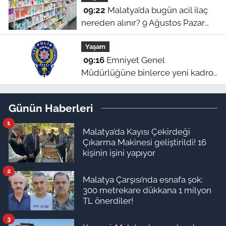
09:22
Malatya’da bugün acil ilaç
nereden alınır? 9 Ağustos Pazar
nöbetçi eczaneler
Yaşam
09:16
Emniyet Genel
Müdürlüğüne binlerce yeni kadro!
Cumhurbaşkanlığı Kararı Resmi
Gazete’de
Günün Haberleri
1
Malatya’da Kayısı Çekirdeği
Çıkarma Makinesi geliştirildi! 16
kişinin işini yapıyor
2
Malatya Çarşısı’nda esnafa şok:
300 metrekare dükkana 1 milyon
TL önerdiler!
3