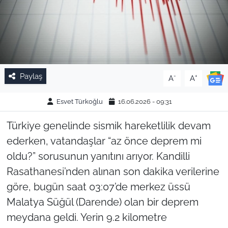
Paylaş
-
+
A
A
Esvet Türkoğlu
16.06.2026 - 09:31
Türkiye genelinde sismik hareketlilik devam
ederken, vatandaşlar “az önce deprem mi
oldu?” sorusunun yanıtını arıyor. Kandilli
Rasathanesi’nden alınan son dakika verilerine
göre, bugün saat 03:07’de merkez üssü
Malatya Süğül (Darende) olan bir deprem
meydana geldi. Yerin 9.2 kilometre