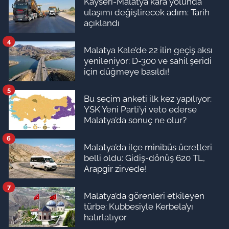
Kayseri-Malatya kara yolunda
ulaşımı değiştirecek adım: Tarih
açıklandı
4
Malatya Kale’de 22 ilin geçiş aksı
yenileniyor: D-300 ve sahil şeridi
için düğmeye basıldı!
5
Bu seçim anketi ilk kez yapılıyor:
YSK Yeni Parti’yi veto ederse
Malatya’da sonuç ne olur?
6
Malatya’da ilçe minibüs ücretleri
belli oldu: Gidiş-dönüş 620 TL,
Arapgir zirvede!
7
Malatya’da görenleri etkileyen
türbe: Kubbesiyle Kerbela’yı
hatırlatıyor