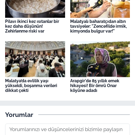
Pilavı ikinci kez ısıtanlar bir
Malatyalı baharatçıdan altın
kez daha düşünün!
tavsiyeler: "Zencefilde irmik,
Zehirlenme riski var
kimyonda bulgur var!"
Malatya’da evlilik yaşı
Arapgir'de 85 yıllık emek
yükseldi, boşanma verileri
hikayesi! Bir ömrü Onar
dikkat çekti
köyüne adadı
Yorumlar