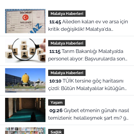
Malatya Haberleri
11:45
Aileden kalan ev ve arsa için
kritik değişiklik! Malatya'da
mirasçılar ne yapacak?
Malatya Haberleri
11:15
Tarım Bakanlığı Malatya’da
personel alıyor: Başvurularda son
gün bugün!
Malatya Haberleri
10:10
TÜİK tersine göç haritasını
çizdi: Bütün Malatyalılar kütüğüne
dönse Doğu’nun megakenti
Yaşam
oluyor!
09:26
Gıybet etmenin günahı nasıl
temizlenir, helalleşmek şart mı? 9
Ağustos Malatya ezan vakitleri
Sağlık