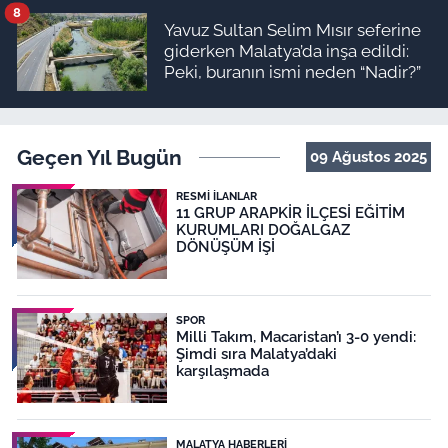
8
Yavuz Sultan Selim Mısır seferine
giderken Malatya’da inşa edildi:
Peki, buranın ismi neden “Nadir?”
Geçen Yıl Bugün
09 Ağustos 2025
RESMI İLANLAR
11 GRUP ARAPKİR İLÇESİ EĞİTİM
KURUMLARI DOĞALGAZ
DÖNÜŞÜM İŞİ
SPOR
Milli Takım, Macaristan’ı 3-0 yendi:
Şimdi sıra Malatya’daki
karşılaşmada
MALATYA HABERLERI