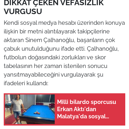
DİKKAT ÇEKEN VEFASIZLIK
VURGUSU
Kendi sosyal medya hesabı üzerinden konuya
ilişkin bir metni alıntılayarak takipçilerine
aktaran Sinem Çalhanoğlu, başarıların çok
çabuk unutulduğunu ifade etti. Çalhanoğlu,
futbolun doğasındaki zorlukları ve skor
tabelasının her zaman istenilen sonucu
yansıtmayabileceğini vurgulayarak şu
ifadeleri kullandı:
Milli bilardo sporcusu
Erkan Aktı'dan
Malatya'da sosyal
yaşama dev destek