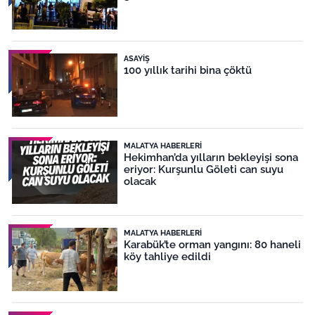
ASAYIŞ
100 yıllık tarihi bina çöktü
MALATYA HABERLERI
Hekimhan’da yılların bekleyişi sona
eriyor: Kurşunlu Göleti can suyu
olacak
MALATYA HABERLERI
Karabük’te orman yangını: 80 haneli
köy tahliye edildi