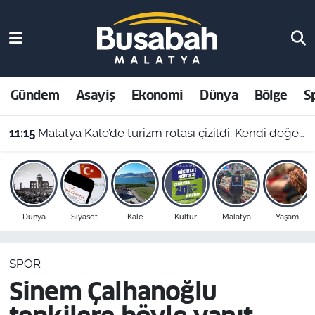
Gündem
Malatya Nöbetçi Eczaneler
Asayiş
Malatya Hava Durumu
Gündem
Asayiş
Ekonomi
Dünya
Bölge
S
Ekonomi
Malatya Namaz Vakitleri
11:15
Malatya Kale’de turizm rotası çizildi: Kendi değerlerimizle büyürüz, Bodrum’a özenmeyiz!
Dünya
Malatya Trafik Yoğunluk Haritası
Bölge
Süper Lig Puan Durumu ve Fikstür
Dünya
Siyaset
Kale
Kültür
Malatya
Yaşam
Spor
Tüm Manşetler
SPOR
Resmi İlanlar
Son Dakika Haberleri
Sinem Çalhanoğlu
Haber Arşivi