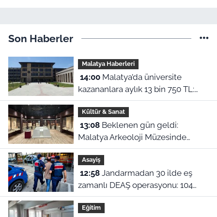
Son Haberler
Malatya Haberleri
14:00
Malatya’da üniversite
kazananlara aylık 13 bin 750 TL:
Kimler başvurabilir?
Kültür & Sanat
13:08
Beklenen gün geldi:
Malatya Arkeoloji Müzesinde
binlerce yıllık eserler görücüye
Asayiş
çıkıyor
12:58
Jandarmadan 30 ilde eş
zamanlı DEAŞ operasyonu: 104
şüpheli yakalandı!
Eğitim