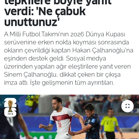
tepkilere böyle yanıt
verdi: 'Ne çabuk
unuttunuz'
A Milli Futbol Takımı'nın 2026 Dünya Kupası
serüvenine erken nokta koyması sonrasında
okların çevrildiği kaptan Hakan Çalhanoğlu'na
eşinden destek geldi. Sosyal medya
üzerinden yapılan ağır eleştirilere yanıt veren
Sinem Çalhanoğlu, dikkat çeken bir çıkışa
imza attı. İşte gelişmenin tüm ayrıntıları.