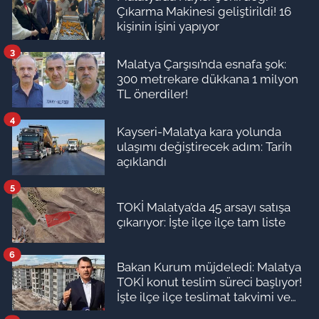
Çıkarma Makinesi geliştirildi! 16
kişinin işini yapıyor
3
Malatya Çarşısı’nda esnafa şok:
300 metrekare dükkana 1 milyon
TL önerdiler!
4
Kayseri-Malatya kara yolunda
ulaşımı değiştirecek adım: Tarih
açıklandı
5
TOKİ Malatya’da 45 arsayı satışa
çıkarıyor: İşte ilçe ilçe tam liste
6
Bakan Kurum müjdeledi: Malatya
TOKİ konut teslim süreci başlıyor!
İşte ilçe ilçe teslimat takvimi ve
ödeme planı