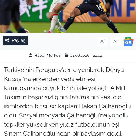
Paylaş
-
+
A
A
Haber Merkezi
21.06.2026 - 22:04
Türkiye'nin Paraguay'a 1-0 yenilerek Dünya
Kupası'na erkenden veda etmesi
kamuoyunda büyük bir infiale yol açtı. A Milli
Takım'ın başarısızlığının faturasının kesildiği
isimlerden birisi ise kaptan Hakan Çalhanoğlu
oldu. Sosyal medyada Çalhanoğlu'na yönelik
tepkiler yükselirken yıldız futbolcunun eşi
Sinem Çalhanoğlu'ndan bir paylaşım geldi.