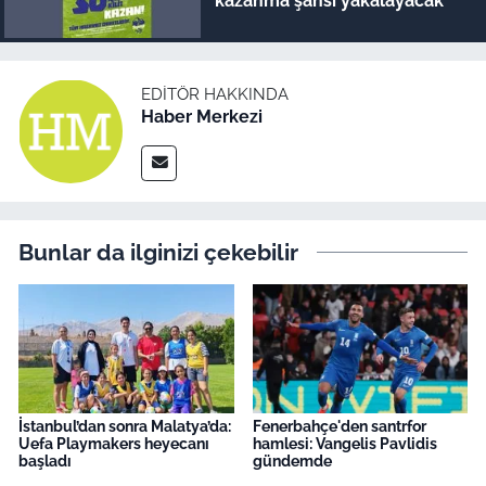
kazanma şansı yakalayacak
EDITÖR HAKKINDA
Haber Merkezi
Bunlar da ilginizi çekebilir
İstanbul’dan sonra Malatya’da:
Fenerbahçe'den santrfor
Uefa Playmakers heyecanı
hamlesi: Vangelis Pavlidis
başladı
gündemde