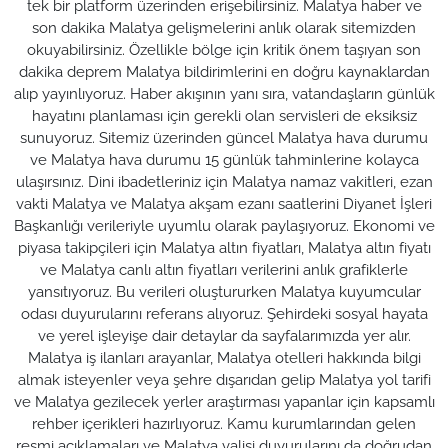
tek bir platform üzerinden erişebilirsiniz. Malatya haber ve
son dakika Malatya gelişmelerini anlık olarak sitemizden
okuyabilirsiniz. Özellikle bölge için kritik önem taşıyan son
dakika deprem Malatya bildirimlerini en doğru kaynaklardan
alıp yayınlıyoruz. Haber akışının yanı sıra, vatandaşların günlük
hayatını planlaması için gerekli olan servisleri de eksiksiz
sunuyoruz. Sitemiz üzerinden güncel Malatya hava durumu
ve Malatya hava durumu 15 günlük tahminlerine kolayca
ulaşırsınız. Dini ibadetleriniz için Malatya namaz vakitleri, ezan
vakti Malatya ve Malatya akşam ezanı saatlerini Diyanet İşleri
Başkanlığı verileriyle uyumlu olarak paylaşıyoruz. Ekonomi ve
piyasa takipçileri için Malatya altın fiyatları, Malatya altın fiyatı
ve Malatya canlı altın fiyatları verilerini anlık grafiklerle
yansıtıyoruz. Bu verileri oluştururken Malatya kuyumcular
odası duyurularını referans alıyoruz. Şehirdeki sosyal hayata
ve yerel işleyişe dair detaylar da sayfalarımızda yer alır.
Malatya iş ilanları arayanlar, Malatya otelleri hakkında bilgi
almak isteyenler veya şehre dışarıdan gelip Malatya yol tarifi
ve Malatya gezilecek yerler araştırması yapanlar için kapsamlı
rehber içerikleri hazırlıyoruz. Kamu kurumlarından gelen
resmi açıklamaları ve Malatya valisi duyurularını da doğrudan