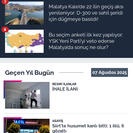
7
Malatya Kale’de 22 ilin geçiş aksı
yenileniyor: D-300 ve sahil şeridi
için düğmeye basıldı!
8
Bu seçim anketi ilk kez yapılıyor:
YSK Yeni Parti’yi veto ederse
Malatya’da sonuç ne olur?
Geçen Yıl Bugün
07 Ağustos 2025
RESMI İLANLAR
İHALE İLANI
ASAYIŞ
Siirt'te husumet kanlı bitti: 1 ölü, 6
gözaltı