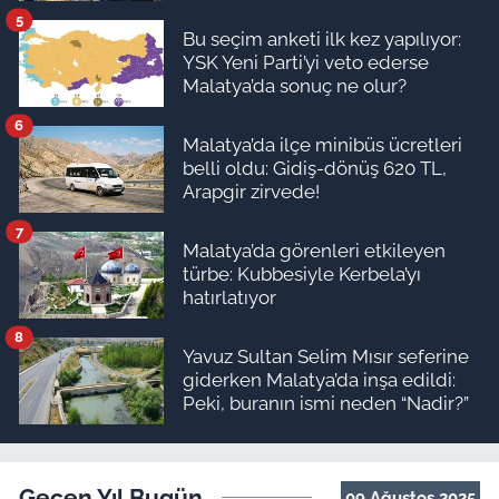
5
Bu seçim anketi ilk kez yapılıyor:
YSK Yeni Parti’yi veto ederse
Malatya’da sonuç ne olur?
6
Malatya’da ilçe minibüs ücretleri
belli oldu: Gidiş-dönüş 620 TL,
Arapgir zirvede!
7
Malatya’da görenleri etkileyen
türbe: Kubbesiyle Kerbela’yı
hatırlatıyor
8
Yavuz Sultan Selim Mısır seferine
giderken Malatya’da inşa edildi:
Peki, buranın ismi neden “Nadir?”
Geçen Yıl Bugün
09 Ağustos 2025