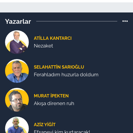
Yazarlar
ATILLA KANTARCI
Nezaket
SELAHATTIN SARIOĞLU
Ferahladım huzurla doldum
MURAT İPEKTEN
Akışa direnen ruh
AZIZ YIĞIT
Efsaneyi kim kurtaracak!