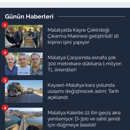
riski var
Günün Haberleri
1
Malatya’da Kayısı Çekirdeği
Çıkarma Makinesi geliştirildi! 16
kişinin işini yapıyor
2
Malatya Çarşısı’nda esnafa şok:
300 metrekare dükkana 1 milyon
TL önerdiler!
3
Kayseri-Malatya kara yolunda
ulaşımı değiştirecek adım: Tarih
açıklandı
4
Malatya Kale’de 22 ilin geçiş aksı
yenileniyor: D-300 ve sahil şeridi
için düğmeye basıldı!