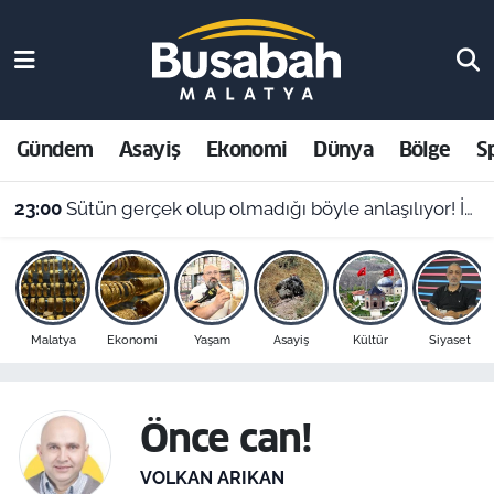
Gündem
Malatya Nöbetçi Eczaneler
Asayiş
Malatya Hava Durumu
Gündem
Asayiş
Ekonomi
Dünya
Bölge
S
Ekonomi
Malatya Namaz Vakitleri
23:00
Sütün gerçek olup olmadığı böyle anlaşılıyor! İşte o yöntem
Dünya
Malatya Trafik Yoğunluk Haritası
Bölge
Süper Lig Puan Durumu ve Fikstür
Malatya
Ekonomi
Yaşam
Asayiş
Kültür
Siyaset
Spor
Tüm Manşetler
Resmi İlanlar
Son Dakika Haberleri
Önce can!
Haber Arşivi
VOLKAN ARIKAN