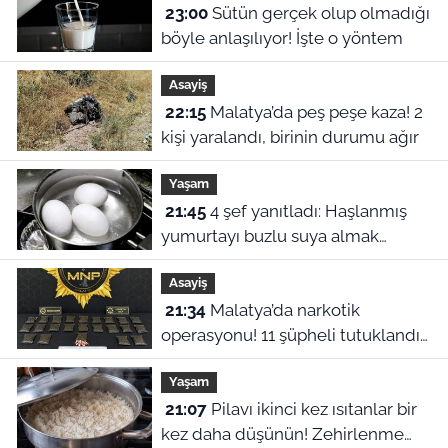
23:00
Sütün gerçek olup olmadığı
böyle anlaşılıyor! İşte o yöntem
Asayiş
22:15
Malatya’da peş peşe kaza! 2
kişi yaralandı, birinin durumu ağır
Yaşam
21:45
4 şef yanıtladı: Haşlanmış
yumurtayı buzlu suya almak
neden şart?
Asayiş
21:34
Malatya’da narkotik
operasyonu! 11 şüpheli tutuklandı,
uyuşturucu stoku ele geçirildi
Yaşam
21:07
Pilavı ikinci kez ısıtanlar bir
kez daha düşünün! Zehirlenme