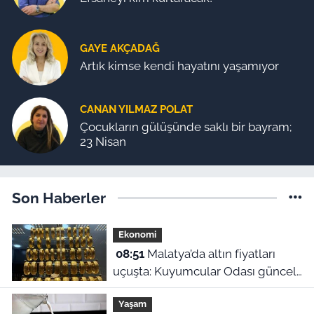
GAYE AKÇADAĞ
Artık kimse kendi hayatını yaşamıyor
CANAN YILMAZ POLAT
Çocukların gülüşünde saklı bir bayram;
23 Nisan
Son Haberler
Ekonomi
08:51
Malatya’da altın fiyatları
uçuşta: Kuyumcular Odası güncel
rakamları açıkladı! 9 Ağustos 2026
Yaşam