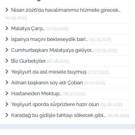
Nisan 2026’da havalimanımız hizmete girecek…
10.09.2025
Malatya Çarşı…
07.09.2025
İspanya maçını bekleseydik bari…
05.09.2025
Cumhurbaşkanı Malatya’ya geliyor...
03.09.2025
Biz Gurbetçiler
26.08.2025
Yeşilyurt da asıl mesele buymuş
27.07.2025
Adnan başkanın soy adı Çoban
10.07.2025
Hastaneden Mektup...
06.07.2025
Yeşilyurt sporda sürprizlere hazır olun
29.06.2025
Karadağ bu gidişle tahtayı sökecek gibi...
26.06.2025