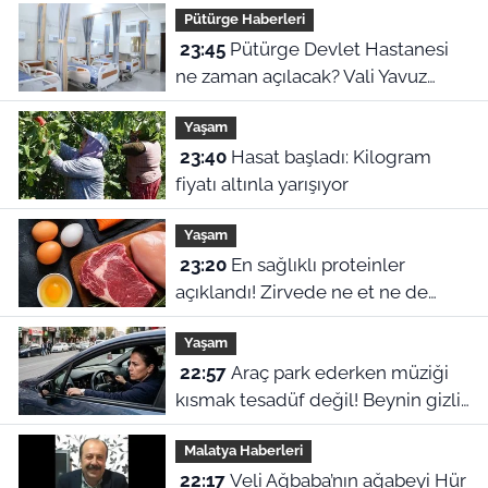
Pütürge Haberleri
veriler
23:45
Pütürge Devlet Hastanesi
ne zaman açılacak? Vali Yavuz
açıkladı
Yaşam
23:40
Hasat başladı: Kilogram
fiyatı altınla yarışıyor
Yaşam
23:20
En sağlıklı proteinler
açıklandı! Zirvede ne et ne de
yumurta var
Yaşam
22:57
Araç park ederken müziği
kısmak tesadüf değil! Beynin gizli
refleksiymiş
Malatya Haberleri
22:17
Veli Ağbaba’nın ağabeyi Hür