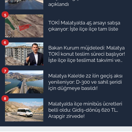
açıklandı
5
TOKİ Malatya’da 45 arsayı satışa
çıkarıyor: İşte ilçe ilçe tam liste
6
Bakan Kurum müjdeledi: Malatya
TOKİ konut teslim süreci başlıyor!
İşte ilçe ilçe teslimat takvimi ve
ödeme planı
7
Malatya Kale’de 22 ilin geçiş aksı
yenileniyor: D-300 ve sahil şeridi
için düğmeye basıldı!
8
Malatya’da ilçe minibüs ücretleri
belli oldu: Gidiş-dönüş 620 TL,
Arapgir zirvede!