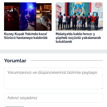
Kuzey Kuşak Yolu’nda kaza!
Malatya’da kablo hırsızı 3
Sürücü hastaneye kaldırıldı
şüpheli suçüstü yakalanarak
tutuklandı
Yorumlar