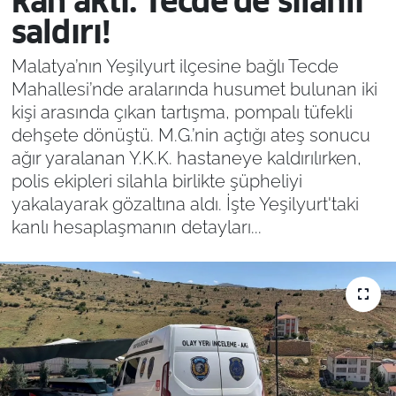
kan aktı: Tecde’de silahlı
saldırı!
Malatya’nın Yeşilyurt ilçesine bağlı Tecde
Mahallesi’nde aralarında husumet bulunan iki
kişi arasında çıkan tartışma, pompalı tüfekli
dehşete dönüştü. M.G.’nin açtığı ateş sonucu
ağır yaralanan Y.K.K. hastaneye kaldırılırken,
polis ekipleri silahla birlikte şüpheliyi
yakalayarak gözaltına aldı. İşte Yeşilyurt'taki
kanlı hesaplaşmanın detayları...