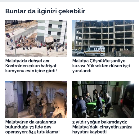
Bunlar da ilginizi çekebilir
Malatya’da dehşet anı:
Malatya Çöşnük’te şantiye
Kontrolden çıkan hafriyat
kazası: Yüksekten düşen işçi
kamyonu evin içine girdi!
yaralandı
Malatya’nın da aralarında
3 yıldır yoğun bakımdaydı:
bulunduğu 71 ilde dev
Malatya'daki cinayetin zanlısı
operasyon: 844 tutuklama!
hayatını kaybetti