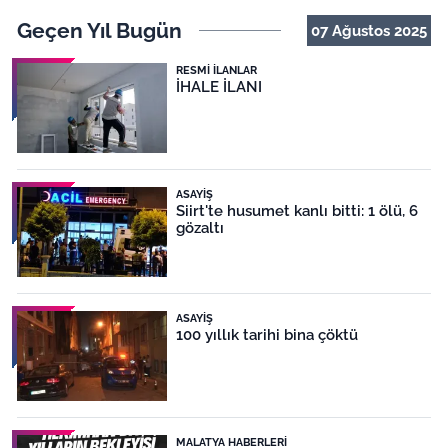
Geçen Yıl Bugün
07 Ağustos 2025
RESMI İLANLAR
İHALE İLANI
ASAYIŞ
Siirt'te husumet kanlı bitti: 1 ölü, 6
gözaltı
ASAYIŞ
100 yıllık tarihi bina çöktü
MALATYA HABERLERI