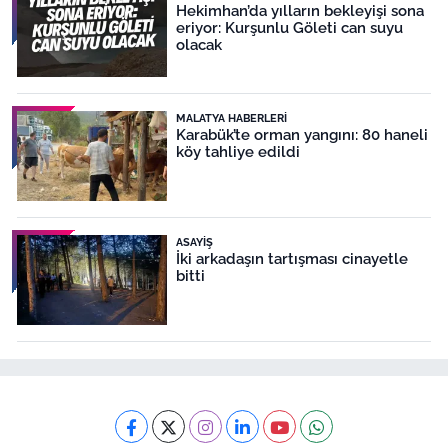
Hekimhan’da yılların bekleyişi sona
eriyor: Kurşunlu Göleti can suyu
olacak
MALATYA HABERLERI
Karabük’te orman yangını: 80 haneli
köy tahliye edildi
ASAYIŞ
İki arkadaşın tartışması cinayetle
bitti