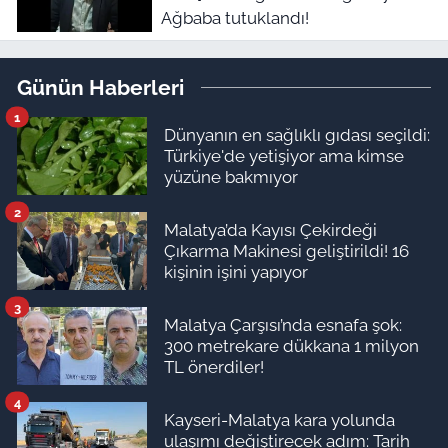
Ağbaba tutuklandı!
Günün Haberleri
1
Dünyanın en sağlıklı gıdası seçildi:
Türkiye'de yetişiyor ama kimse
yüzüne bakmıyor
2
Malatya’da Kayısı Çekirdeği
Çıkarma Makinesi geliştirildi! 16
kişinin işini yapıyor
3
Malatya Çarşısı’nda esnafa şok:
300 metrekare dükkana 1 milyon
TL önerdiler!
4
Kayseri-Malatya kara yolunda
ulaşımı değiştirecek adım: Tarih