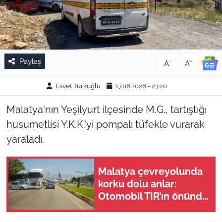
Paylaş
-
+
A
A
Esvet Türkoğlu
17.06.2026 - 23:20
Malatya'nın Yeşilyurt ilçesinde M.G., tartıştığı
husumetlisi Y.K.K.'yi pompalı tüfekle vurarak
yaraladı.
Malatya çevreyolunda
korku dolu anlar:
Otomobil TIR’ın önünde
metrelerce sürüklendi!