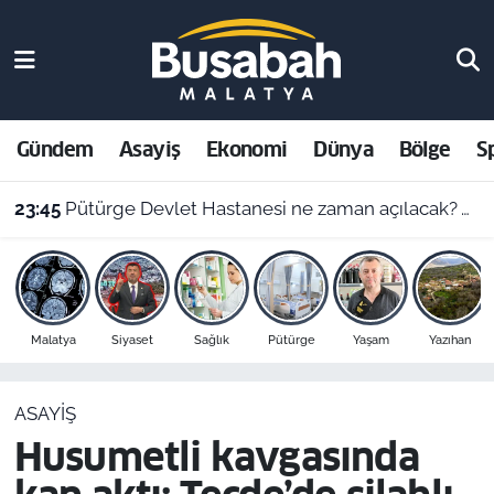
Gündem
Malatya Nöbetçi Eczaneler
Asayiş
Malatya Hava Durumu
Gündem
Asayiş
Ekonomi
Dünya
Bölge
S
Ekonomi
Malatya Namaz Vakitleri
23:45
Pütürge Devlet Hastanesi ne zaman açılacak? Vali Yavuz açıkladı
Dünya
Malatya Trafik Yoğunluk Haritası
Bölge
Süper Lig Puan Durumu ve Fikstür
Malatya
Siyaset
Sağlık
Pütürge
Yaşam
Yazıhan
Spor
Tüm Manşetler
ASAYIŞ
Resmi İlanlar
Son Dakika Haberleri
Husumetli kavgasında
Haber Arşivi