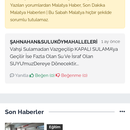
Yazılan yorumlardan Malatya Haber, Son Dakika
Malatya Haberleri | Bu Sabah Malatya hiçbir şekilde
sorumlu tutulamaz.
ŞAHNAHAN&SULUKÖYMAHALLELERI
1 ay önce
Vahşi Sulamadan Vazgeçilip KAPALI SULAMA’ya
Geçilir İse Fazla Olan Su Ve İsraf Olan
SUYU’muzDereye Dönecektir….
Yanıtla
Beğen (
0
)
Beğenme (
0
)
Son Haberler
Eğitim