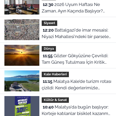
12:30
2026 Uyum Haftası Ne
Zaman, Ayın Kaçında Başlıyor?
MEB 1. Sınıf ve Anaokulu Uyum
Siyaset
Eğitimi Tarihleri
12:20
Battalgazi'de imar mesaisi:
Niyazi Mahallesi'ndeki bir parsele
ret, diğerine onay
Dünya
11:55
Gözler Gökyüzüne Çevrildi:
Tam Güneş Tutulması İçin Kritik
Tarih Belli Oldu
Kale Haberleri
11:15
Malatya Kale’de turizm rotası
çizildi: Kendi değerlerimizle
büyürüz, Bodrum’a özenmeyiz!
Kültür & Sanat
10:40
Malatya'da bugün başlıyor:
Korteje katılanlar bisiklet kazanma