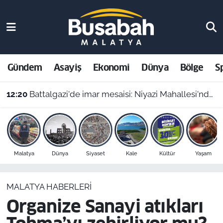
Gündem
Malatya Nöbetçi Eczaneler
Asayiş
Malatya Hava Durumu
Gündem
Asayiş
Ekonomi
Dünya
Bölge
S
Ekonomi
Malatya Namaz Vakitleri
12:20
Battalgazi'de imar mesaisi: Niyazi Mahallesi'ndeki bir parsele ret, diğerine onay
Dünya
Malatya Trafik Yoğunluk Haritası
Bölge
Süper Lig Puan Durumu ve Fikstür
Malatya
Dünya
Siyaset
Kale
Kültür
Yaşam
Spor
Tüm Manşetler
MALATYA HABERLERI
Resmi İlanlar
Son Dakika Haberleri
Organize Sanayi atıkları
Haber Arşivi