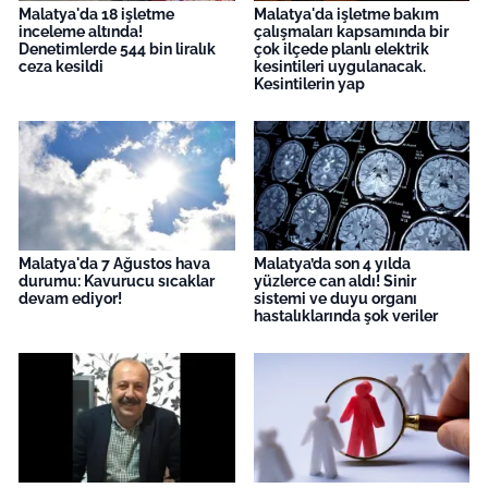
Malatya'da 18 işletme
Malatya'da işletme bakım
inceleme altında!
çalışmaları kapsamında bir
Denetimlerde 544 bin liralık
çok ilçede planlı elektrik
ceza kesildi
kesintileri uygulanacak.
Kesintilerin yap
Malatya'da 7 Ağustos hava
Malatya’da son 4 yılda
durumu: Kavurucu sıcaklar
yüzlerce can aldı! Sinir
devam ediyor!
sistemi ve duyu organı
hastalıklarında şok veriler