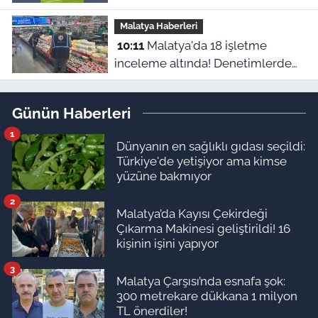
şansı yakalayacak
Malatya Haberleri
10:11
Malatya'da 18 işletme
inceleme altında! Denetimlerde
544 bin liralık ceza kesildi
Günün Haberleri
1
Dünyanın en sağlıklı gıdası seçildi:
Türkiye'de yetişiyor ama kimse
yüzüne bakmıyor
2
Malatya’da Kayısı Çekirdeği
Çıkarma Makinesi geliştirildi! 16
kişinin işini yapıyor
3
Malatya Çarşısı’nda esnafa şok:
300 metrekare dükkana 1 milyon
TL önerdiler!