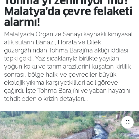
Tohma’yı zehirliyor mu?
Malatya’da çevre felaketi
alarmı!
Malatya’da Organize Sanayi kaynaklı kimyasal
atık suların Banazı, Horata ve Dilek
güzergâhından Tohma Barajı’na aktığı iddiası
tepki çekti. Yaz sıcaklarıyla birlikte yayılan
yoğun koku ve tarım arazilerini kuşatan kirlilik
sonrası, bölge halkı ve çevreciler büyük
ekolojik yıkıma karşı yetkilileri acil göreve
çağırdı. İşte Tohma Barajı’nı ve yaban hayatını
tehdit eden o krizin detayları...