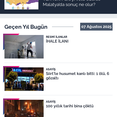
Malatya’da sonuç ne olur?
Geçen Yıl Bugün
07 Ağustos 2025
RESMI İLANLAR
İHALE İLANI
ASAYIŞ
Siirt'te husumet kanlı bitti: 1 ölü, 6
gözaltı
ASAYIŞ
100 yıllık tarihi bina çöktü