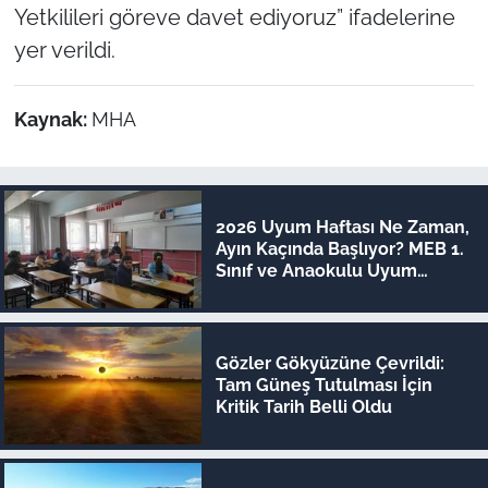
Yetkilileri göreve davet ediyoruz” ifadelerine
yer verildi.
Kaynak:
MHA
2026 Uyum Haftası Ne Zaman,
Ayın Kaçında Başlıyor? MEB 1.
Sınıf ve Anaokulu Uyum
Eğitimi Tarihleri
Gözler Gökyüzüne Çevrildi:
Tam Güneş Tutulması İçin
Kritik Tarih Belli Oldu