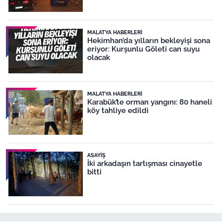
MALATYA HABERLERI
Hekimhan’da yılların bekleyişi sona
eriyor: Kurşunlu Göleti can suyu
olacak
MALATYA HABERLERI
Karabük’te orman yangını: 80 haneli
köy tahliye edildi
ASAYIŞ
İki arkadaşın tartışması cinayetle
bitti