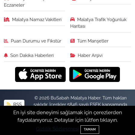
Eczaneler
Malatya Namaz Vakitleri
Malatya Trafik Yoğunluk
Haritası
Puan Durumu ve Fikstür
Tüm Manşetler
Son Dakika Haberleri
Haber Arşivi
© 2026 BuSabah Malatya Haber. Tüm hakları
RSS
saklıdır. İçerikler 5846 sayılı FSEK kapsamında
izinsiz kopyalanamaz.
En iyi site deneyimi sağlamak için çerezlerden
faydalanıyoruz. Detaylar için lütfen tıklayın.
Gizlilik Sözleşmesi
Haber Yazılımı:
TE Bilişim
TAMAM