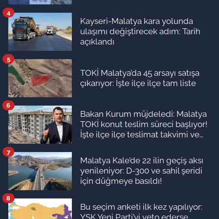
4
Kayseri-Malatya kara yolunda
ulaşımı değiştirecek adım: Tarih
açıklandı
5
TOKİ Malatya’da 45 arsayı satışa
çıkarıyor: İşte ilçe ilçe tam liste
6
Bakan Kurum müjdeledi: Malatya
TOKİ konut teslim süreci başlıyor!
İşte ilçe ilçe teslimat takvimi ve
ödeme planı
7
Malatya Kale’de 22 ilin geçiş aksı
yenileniyor: D-300 ve sahil şeridi
için düğmeye basıldı!
8
Bu seçim anketi ilk kez yapılıyor:
YSK Yeni Parti’yi veto ederse