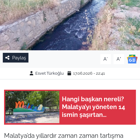
Paylaş
-
+
A
A
Esvet Türkoğlu
17.06.2026 - 22:41
Hangi başkan nereli?
Malatya’yı yöneten 14
ismin şaşırtan
memleket haritası
Malatya’da yıllardır zaman zaman tartışma