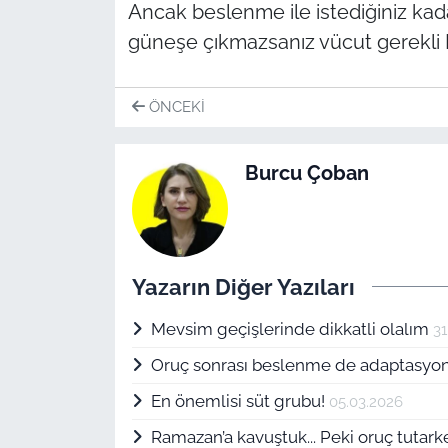
Ancak beslenme ile istediğiniz kad
güneşe çıkmazsanız vücut gerekli 
ÖNCEKI
Burcu Çoban
Yazarın Diğer Yazıları
Mevsim geçişlerinde dikkatli olalım
31
Oruç sonrası beslenme de adaptasyon
En önemlisi süt grubu!
05.03.2026
Ramazan’a kavuştuk... Peki oruç tutark