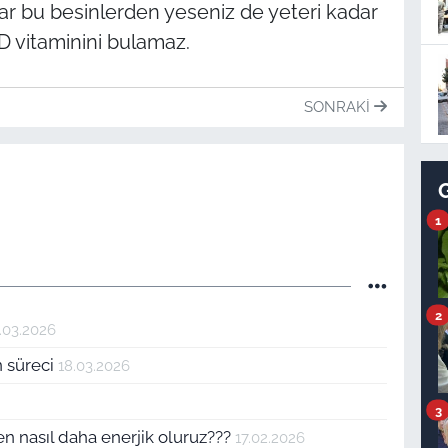
ar bu besinlerden yeseniz de yeteri kadar
D vitaminini bulamaz.
SONRAKI
1
2
.03.2026
 süreci
18.03.2026
3
en nasıl daha enerjik oluruz???
17.02.2026