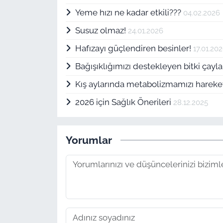
Yeme hızı ne kadar etkili???
04.02.2026
Susuz olmaz!
24.01.2026
Hafızayı güçlendiren besinler!
17.01.20
Bağışıklığımızı destekleyen bitki çayla
Kış aylarında metabolizmamızı hareket
2026 için Sağlık Önerileri
28.12.2025
Yorumlar