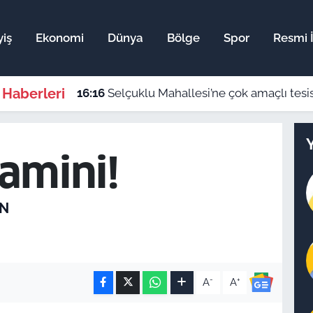
yiş
Ekonomi
Dünya
Bölge
Spor
Resmi İ
 Haberleri
16:16
Selçuklu Mahallesi’ne çok amaçlı tes
tamini!
N
-
+
A
A