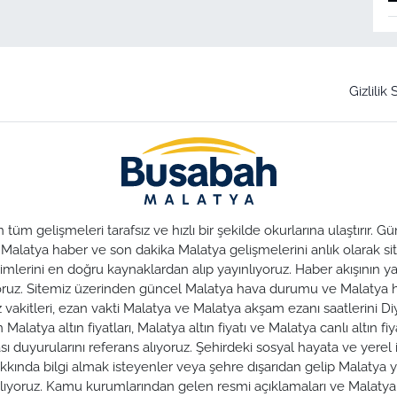
Gizlilik
üm gelişmeleri tarafsız ve hızlı bir şekilde okurlarına ulaştırır.
. Malatya haber ve son dakika Malatya gelişmelerini anlık olarak sit
lerini en doğru kaynaklardan alıp yayınlıyoruz. Haber akışının yan
nuyoruz. Sitemiz üzerinden güncel Malatya hava durumu ve Malaty
az vakitleri, ezan vakti Malatya ve Malatya akşam ezanı saatlerini Di
alatya altın fiyatları, Malatya altın fiyatı ve Malatya canlı altın fiya
duyurularını referans alıyoruz. Şehirdeki sosyal hayata ve yerel iş
hakkında bilgi almak isteyenler veya şehre dışarıdan gelip Malatya y
zırlıyoruz. Kamu kurumlarından gelen resmi açıklamaları ve Malat