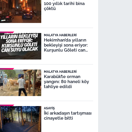
100 yıllık tarihi bina
çöktü
MALATYA HABERLERI
Hekimhan’da yılların
bekleyişi sona eriyor:
Kurşunlu Göleti can
suyu olacak
MALATYA HABERLERI
Karabük’te orman
yangını: 80 haneli köy
tahliye edildi
ASAYIŞ
İki arkadaşın tartışması
cinayetle bitti