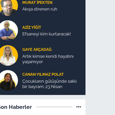
MURAT İPEKTEN
Akışa direnen ruh
AZIZ YIĞIT
Efsaneyi kim kurtaracak!
GAYE AKÇADAĞ
Artık kimse kendi hayatını
yaşamıyor
CANAN YILMAZ POLAT
Çocukların gülüşünde saklı
bir bayram; 23 Nisan
Son Haberler