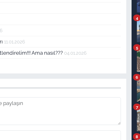
4
26
rı
11.01.2026
5
lendirelim!!! Ama nasıl???
04.01.2026
6
7
8