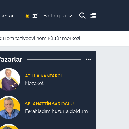
°
33
lanlar
Battalgazi
is: Hem taziyeevi hem kültür merkezi
Yazarlar
ATILLA KANTARCI
Nezaket
SELAHATTIN SARIOĞLU
Ferahladım huzurla doldum