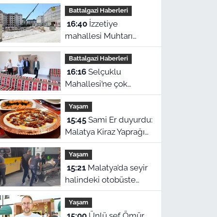
Battalgazi Haberleri
16:40
İzzetiye
mahallesi Muhtarı
Aktaş: "Rezerv alan
Battalgazi Haberleri
teslimleri yıl sonunu
16:16
Selçuklu
bulur"
Mahallesi’ne çok
amaçlı tesis: Hem
Yaşam
taziyeevi hem kültür
15:45
Sami Er duyurdu:
merkezi
Malatya Kiraz Yaprağı
Sarması dünya birincisi
Yaşam
oldu
15:21
Malatya’da seyir
halindeki otobüste
güzergah değişti:
Yaşam
Fenalaşan yolcu acile
15:00
Ünlü şef Ömür
yetiştirildi