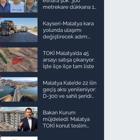
esnafa şok: 300
metrekare dükkana 1
milyon TL önerdiler!
Kayseri-Malatya kara
yolunda ulaşımı
değiştirecek adım:
Tarih açıklandı
TOKİ Malatya’da 45
arsayı satışa çıkarıyor:
İşte ilçe ilçe tam liste
Malatya Kale’de 22 ilin
geçiş aksı yenileniyor:
D-300 ve sahil şeridi
için düğmeye basıldı!
Bakan Kurum
müjdeledi: Malatya
TOKİ konut teslim
süreci başlıyor! İşte
ilçe ilçe teslimat