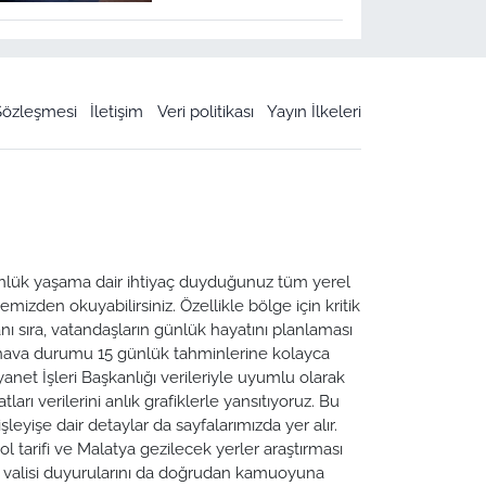
 Sözleşmesi
İletişim
Veri politikası
Yayın İlkeleri
 Günlük yaşama dair ihtiyaç duyduğunuz tüm yerel
emizden okuyabilirsiniz. Özellikle bölge için kritik
ı sıra, vatandaşların günlük hayatını planlaması
a hava durumu 15 günlük tahminlerine kolayca
yanet İşleri Başkanlığı verileriyle uyumlu olarak
tları verilerini anlık grafiklerle yansıtıyoruz. Bu
leyişe dair detaylar da sayfalarımızda yer alır.
ol tarifi ve Malatya gezilecek yerler araştırması
ya valisi duyurularını da doğrudan kamuoyuna