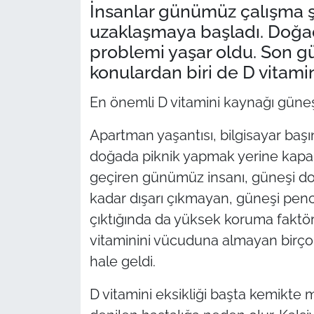
İnsanlar günümüz çalışma ş
uzaklaşmaya başladı. Doğad
problemi yaşar oldu. Son g
konulardan biri de D vitamini
En önemli D vitamini kaynağı güne
Apartman yaşantısı, bilgisayar baş
doğada piknik yapmak yerine kapalı
geçiren günümüz insanı, güneşi d
kadar dışarı çıkmayan, güneşi pen
çıktığında da yüksek koruma faktö
vitaminini vücuduna almayan birçok
hale geldi.
D vitamini eksikliği başta kemikte