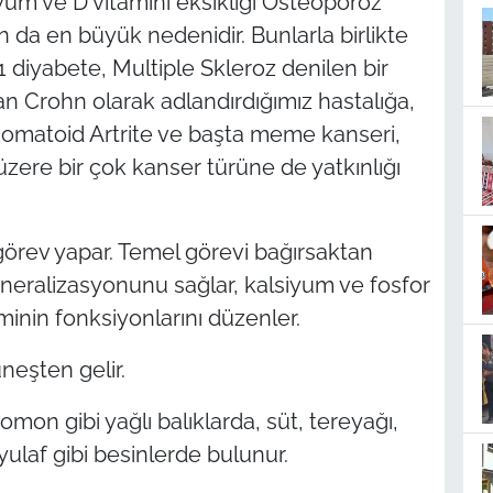
yum ve D vitamini eksikliği Osteoporoz
n da en büyük nedenidir. Bunlarla birlikte
1 diyabete, Multiple Skleroz denilen bir
tan Crohn olarak adlandırdığımız hastalığa,
Romatoid Artrite ve başta meme kanseri,
zere bir çok kanser türüne de yatkınlığı
örev yapar. Temel görevi bağırsaktan
mineralizasyonunu sağlar, kalsiyum ve fosfor
minin fonksiyonlarını düzenler.
neşten gelir.
mon gibi yağlı balıklarda, süt, tereyağı,
yulaf gibi besinlerde bulunur.