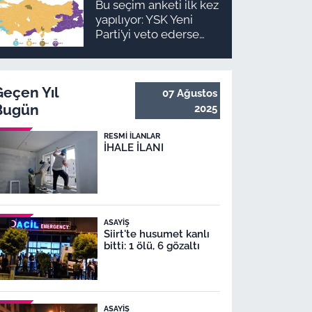
Bu seçim anketi ilk kez
takvimi ve ödeme
yapılıyor: YSK Yeni
planı
Parti’yi veto ederse
Malatya’da sonuç ne
olur?
Geçen Yıl
07 Ağustos
Bugün
2025
RESMI İLANLAR
İHALE İLANI
ASAYIŞ
Siirt'te husumet kanlı
bitti: 1 ölü, 6 gözaltı
ASAYIŞ