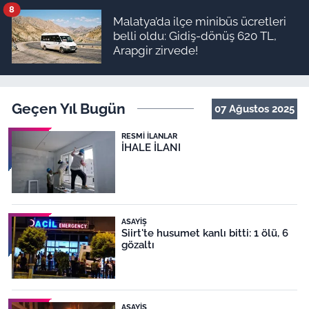
8
Malatya’da ilçe minibüs ücretleri
belli oldu: Gidiş-dönüş 620 TL,
Arapgir zirvede!
Geçen Yıl Bugün
07 Ağustos 2025
RESMI İLANLAR
İHALE İLANI
ASAYIŞ
Siirt'te husumet kanlı bitti: 1 ölü, 6
gözaltı
ASAYIŞ