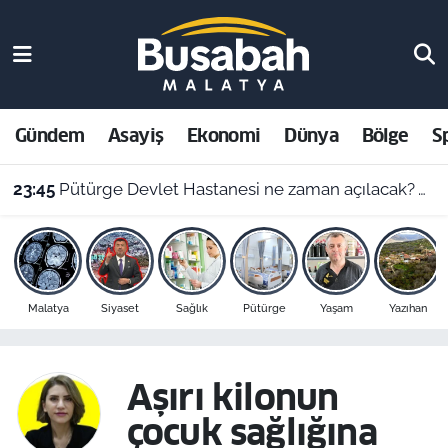
Gündem
Malatya Nöbetçi Eczaneler
Asayiş
Malatya Hava Durumu
Gündem
Asayiş
Ekonomi
Dünya
Bölge
S
Ekonomi
Malatya Namaz Vakitleri
23:45
Pütürge Devlet Hastanesi ne zaman açılacak? Vali Yavuz açıkladı
Dünya
Malatya Trafik Yoğunluk Haritası
Bölge
Süper Lig Puan Durumu ve Fikstür
Malatya
Siyaset
Sağlık
Pütürge
Yaşam
Yazıhan
Spor
Tüm Manşetler
Resmi İlanlar
Son Dakika Haberleri
Așırı kilonun
çocuk sağlığına
Haber Arşivi