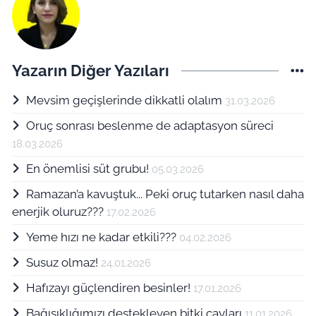
Yazarın Diğer Yazıları
Mevsim geçişlerinde dikkatli olalım
31.03.2026
Oruç sonrası beslenme de adaptasyon süreci
18.03.2026
En önemlisi süt grubu!
05.03.2026
Ramazan’a kavuştuk... Peki oruç tutarken nasıl daha
enerjik oluruz???
17.02.2026
Yeme hızı ne kadar etkili???
04.02.2026
Susuz olmaz!
24.01.2026
Hafızayı güçlendiren besinler!
17.01.2026
Bağışıklığımızı destekleyen bitki çayları
11.01.2026