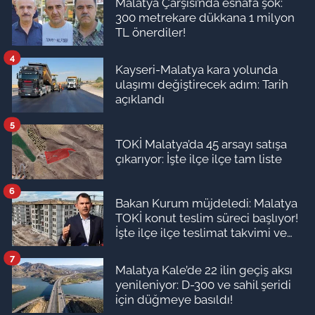
Malatya Çarşısı’nda esnafa şok:
300 metrekare dükkana 1 milyon
TL önerdiler!
4
Kayseri-Malatya kara yolunda
ulaşımı değiştirecek adım: Tarih
açıklandı
5
TOKİ Malatya’da 45 arsayı satışa
çıkarıyor: İşte ilçe ilçe tam liste
6
Bakan Kurum müjdeledi: Malatya
TOKİ konut teslim süreci başlıyor!
İşte ilçe ilçe teslimat takvimi ve
ödeme planı
7
Malatya Kale’de 22 ilin geçiş aksı
yenileniyor: D-300 ve sahil şeridi
için düğmeye basıldı!