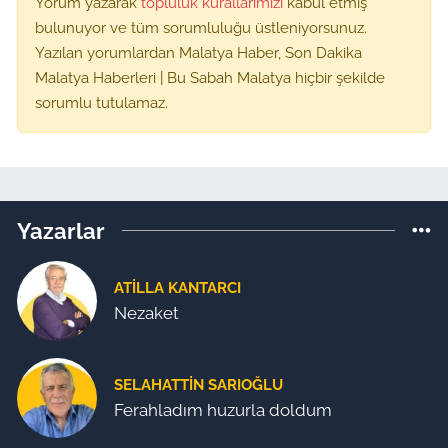
Yorum yazarak
topluluk kurallarımızı
kabul etmiş
bulunuyor ve tüm sorumluluğu üstleniyorsunuz.
Yazılan yorumlardan Malatya Haber, Son Dakika
Malatya Haberleri | Bu Sabah Malatya hiçbir şekilde
sorumlu tutulamaz.
Yazarlar
ATILLA KANTARCI
Nezaket
SELAHATTIN SARIOĞLU
Ferahladım huzurla doldum