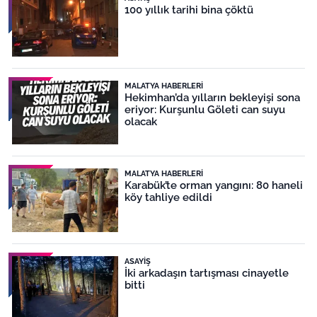
100 yıllık tarihi bina çöktü
MALATYA HABERLERI
Hekimhan’da yılların bekleyişi sona
eriyor: Kurşunlu Göleti can suyu
olacak
MALATYA HABERLERI
Karabük’te orman yangını: 80 haneli
köy tahliye edildi
ASAYIŞ
İki arkadaşın tartışması cinayetle
bitti