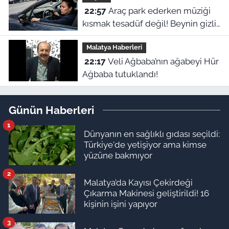
22:57
Araç park ederken müziği
kısmak tesadüf değil! Beynin gizli
refleksiymiş
Malatya Haberleri
22:17
Veli Ağbaba’nın ağabeyi Hür
Ağbaba tutuklandı!
Günün Haberleri
1
Dünyanın en sağlıklı gıdası seçildi:
Türkiye'de yetişiyor ama kimse
yüzüne bakmıyor
2
Malatya’da Kayısı Çekirdeği
Çıkarma Makinesi geliştirildi! 16
kişinin işini yapıyor
3