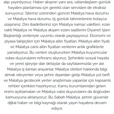
alıp yayınlıyoruz. Haber akışının yanı sıra, vatandaşların günlük
hayatını planlaması için gerekli olan servisleri de eksiksiz
sunuyoruz. Sitemiz üzerinden güncel Malatya hava durumu
ve Malatya hava durumu 15 günlük tahminlerine kolayca
ulaşırsınız. Dini ibadetleriniz için Malatya namaz vakitleri, ezan
vakti Malatya ve Malatya akşam ezanı saatlerini Diyanet İşleri
Başkanlığı verileriyle uyumlu olarak paylaşıyoruz. Ekonomi ve
piyasa takipçileri için Malatya altın fiyatları, Malatya altın fiyatı
ve Malatya canlı altın fiyatları verilerini anlık grafiklerle
yansıtıyoruz. Bu verileri oluştururken Malatya kuyumcular
odası duyurularını referans alıyoruz. Şehirdeki sosyal hayata
ve yerel işleyişe dair detaylar da sayfalarımızda yer alır.
Malatya iş ilanları arayanlar, Malatya otelleri hakkında bilgi
almak isteyenler veya şehre dışarıdan gelip Malatya yol tarifi
ve Malatya gezilecek yerler araştırması yapanlar için kapsamlı
rehber içerikleri hazırlıyoruz. Kamu kurumlarından gelen
resmi açıklamaları ve Malatya valisi duyurularını da doğrudan
kamuoyuna aktarıyoruz. Bu Sabah Malatya, şehrin güvenilir
dijital haber ve bilgi kaynağı olarak yayın hayatına devam
ediyor.