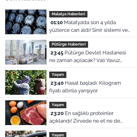
Malatya Haberleri
01:10
Malatya’da son 4 yılda
yüzlerce can aldı! Sinir sistemi ve
duyu organı hastalıklarında şok
Pütürge Haberleri
veriler
23:45
Pütürge Devlet Hastanesi
ne zaman açılacak? Vali Yavuz
açıkladı
Yaşam
23:40
Hasat başladı: Kilogram
fiyatı altınla yarışıyor
Yaşam
23:20
En sağlıklı proteinler
açıklandı! Zirvede ne et ne de
yumurta var
Yaşam