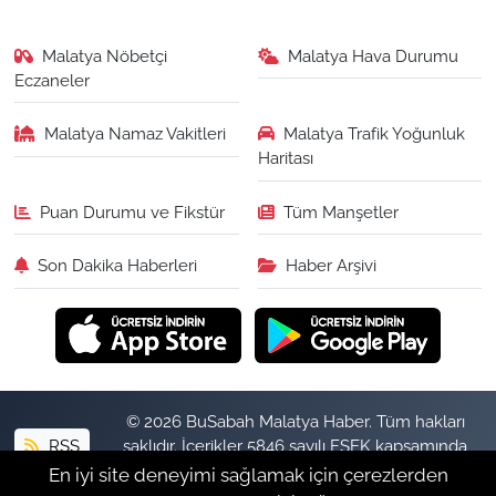
Malatya Nöbetçi
Malatya Hava Durumu
Eczaneler
Malatya Namaz Vakitleri
Malatya Trafik Yoğunluk
Haritası
Puan Durumu ve Fikstür
Tüm Manşetler
Son Dakika Haberleri
Haber Arşivi
© 2026 BuSabah Malatya Haber. Tüm hakları
RSS
saklıdır. İçerikler 5846 sayılı FSEK kapsamında
izinsiz kopyalanamaz.
En iyi site deneyimi sağlamak için çerezlerden