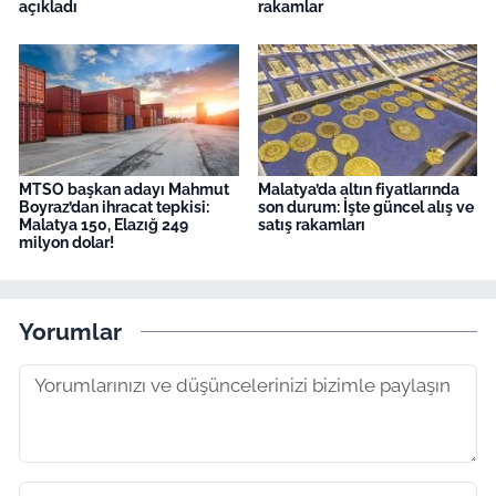
açıkladı
rakamlar
MTSO başkan adayı Mahmut
Malatya’da altın fiyatlarında
Boyraz’dan ihracat tepkisi:
son durum: İşte güncel alış ve
Malatya 150, Elazığ 249
satış rakamları
milyon dolar!
Yorumlar