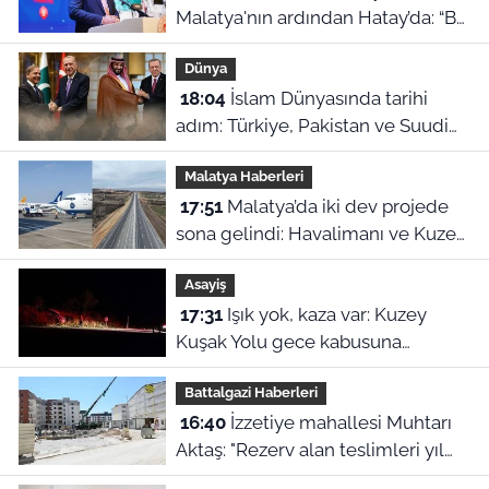
Malatya'nın ardından Hatay’da: “Bu
işler ahbap çavuş ilişkisiyle
Dünya
yürümez”
18:04
İslam Dünyasında tarihi
adım: Türkiye, Pakistan ve Suudi
Arabistan'dan Ortak Savunma
Malatya Haberleri
Anlaşması!
17:51
Malatya’da iki dev projede
sona gelindi: Havalimanı ve Kuzey
Çevre Yolu için açılış tarihleri ilan
Asayiş
edildi
17:31
Işık yok, kaza var: Kuzey
Kuşak Yolu gece kabusuna
dönüştü!
Battalgazi Haberleri
16:40
İzzetiye mahallesi Muhtarı
Aktaş: "Rezerv alan teslimleri yıl
sonunu bulur"