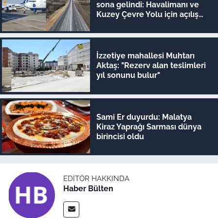
sona gelindi: Havalimanı ve
Kuzey Çevre Yolu için açılış
tarihleri ilan edildi
İzzetiye mahallesi Muhtarı
Aktaş: "Rezerv alan teslimleri
yıl sonunu bulur"
Sami Er duyurdu: Malatya
Kiraz Yaprağı Sarması dünya
birincisi oldu
EDITÖR HAKKINDA
Haber Bülten