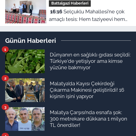
Battalgazi Haberleri
16:16
Selçuklu Mahallesi’ne çok
amaçlı tesis: Hem taziyeevi hem
kültür merkezi
Günün Haberleri
1
Dünyanın en sağlıklı gıdası seçildi:
Türkiye'de yetişiyor ama kimse
yüzüne bakmıyor
2
Malatya’da Kayısı Çekirdeği
Çıkarma Makinesi geliştirildi! 16
kişinin işini yapıyor
3
Malatya Çarşısı’nda esnafa şok:
300 metrekare dükkana 1 milyon
TL önerdiler!
4