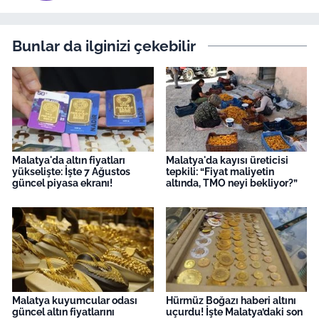
Bunlar da ilginizi çekebilir
Malatya'da altın fiyatları
Malatya'da kayısı üreticisi
yükselişte: İşte 7 Ağustos
tepkili: “Fiyat maliyetin
güncel piyasa ekranı!
altında, TMO neyi bekliyor?”
Malatya kuyumcular odası
Hürmüz Boğazı haberi altını
güncel altın fiyatlarını
uçurdu! İşte Malatya’daki son