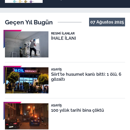
Geçen Yıl Bugün
07 Ağustos 2025
RESMI İLANLAR
İHALE İLANI
ASAYIŞ
Siirt'te husumet kanlı bitti: 1 ölü, 6
gözaltı
ASAYIŞ
100 yıllık tarihi bina çöktü