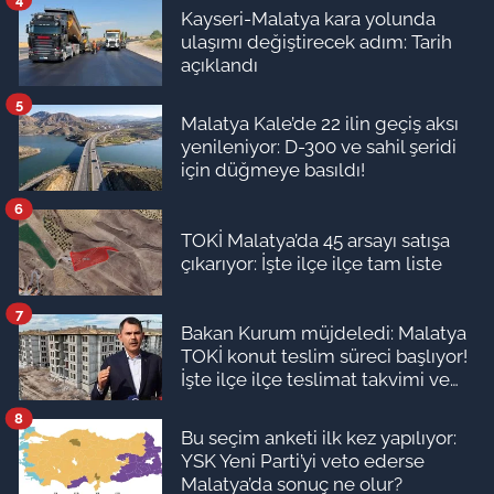
Kayseri-Malatya kara yolunda
ulaşımı değiştirecek adım: Tarih
açıklandı
5
Malatya Kale’de 22 ilin geçiş aksı
yenileniyor: D-300 ve sahil şeridi
için düğmeye basıldı!
6
TOKİ Malatya’da 45 arsayı satışa
çıkarıyor: İşte ilçe ilçe tam liste
7
Bakan Kurum müjdeledi: Malatya
TOKİ konut teslim süreci başlıyor!
İşte ilçe ilçe teslimat takvimi ve
ödeme planı
8
Bu seçim anketi ilk kez yapılıyor:
YSK Yeni Parti’yi veto ederse
Malatya’da sonuç ne olur?