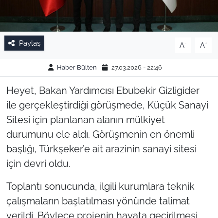
Paylaş
-
+
A
A
Haber Bülten
27.03.2026 - 22:46
Heyet, Bakan Yardımcısı Ebubekir Gizligider
ile gerçekleştirdiği görüşmede, Küçük Sanayi
Sitesi için planlanan alanın mülkiyet
durumunu ele aldı. Görüşmenin en önemli
başlığı, Türkşeker’e ait arazinin sanayi sitesi
için devri oldu.
Toplantı sonucunda, ilgili kurumlara teknik
çalışmaların başlatılması yönünde talimat
verildi. Böylece projenin hayata geçirilmesi