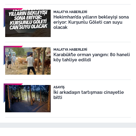
MALATYA HABERLERI
Hekimhan’da yılların bekleyişi sona
eriyor: Kurşunlu Göleti can suyu
olacak
MALATYA HABERLERI
Karabük’te orman yangını: 80 haneli
köy tahliye edildi
ASAYIŞ
İki arkadaşın tartışması cinayetle
bitti