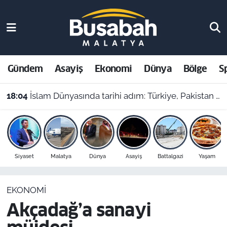
Gündem
Malatya Nöbetçi Eczaneler
Asayiş
Malatya Hava Durumu
Gündem
Asayiş
Ekonomi
Dünya
Bölge
S
Ekonomi
Malatya Namaz Vakitleri
18:04
İslam Dünyasında tarihi adım: Türkiye, Pakistan ve Suudi Arabistan'dan Ortak Savunma Anlaşması!
Dünya
Malatya Trafik Yoğunluk Haritası
Bölge
Süper Lig Puan Durumu ve Fikstür
Siyaset
Malatya
Dünya
Asayiş
Battalgazi
Yaşam
Spor
Tüm Manşetler
EKONOMI
Resmi İlanlar
Son Dakika Haberleri
Akçadağ’a sanayi
Haber Arşivi