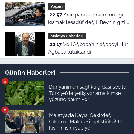
Yaşam
22:57
Araç park ederken müziği
kısmak tesadüf değil! Beynin gizli
refleksiymiş
Malatya Haberleri
22:17
Veli Ağbaba’nın ağabeyi Hür
Ağbaba tutuklandı!
Günün Haberleri
1
Dünyanın en sağlıklı gıdası seçildi:
Türkiye'de yetişiyor ama kimse
yüzüne bakmıyor
2
Malatya’da Kayısı Çekirdeği
Çıkarma Makinesi geliştirildi! 16
kişinin işini yapıyor