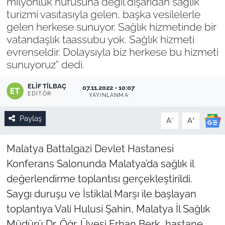
milyonluk nüfusuna değil dışarıdan sağlık
turizmi vasıtasıyla gelen, başka vesilelerle
gelen herkese sunuyor. Sağlık hizmetinde bir
vatandaşlık taassubu yok. Sağlık hizmeti
evrenseldir. Dolaysıyla biz herkese bu hizmeti
sunuyoruz” dedi.
ELIF TILBAÇ
07.11.2022 - 10:07
EDITÖR
YAYINLANMA
Paylaş
-
+
A
A
Malatya Battalgazi Devlet Hastanesi
Konferans Salonunda Malatya’da sağlık il
değerlendirme toplantısı gerçekleştirildi.
Saygı duruşu ve İstiklal Marşı ile başlayan
toplantıya Vali Hulusi Şahin, Malatya İl Sağlık
Müdürü Dr. Öğr. Üyesi Erhan Berk, hastane