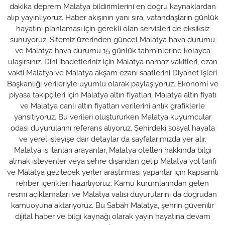
dakika deprem Malatya bildirimlerini en doğru kaynaklardan
alıp yayınlıyoruz. Haber akışının yanı sıra, vatandaşların günlük
hayatını planlaması için gerekli olan servisleri de eksiksiz
sunuyoruz. Sitemiz üzerinden güncel Malatya hava durumu
ve Malatya hava durumu 15 günlük tahminlerine kolayca
ulaşırsınız. Dini ibadetleriniz için Malatya namaz vakitleri, ezan
vakti Malatya ve Malatya akşam ezanı saatlerini Diyanet İşleri
Başkanlığı verileriyle uyumlu olarak paylaşıyoruz. Ekonomi ve
piyasa takipçileri için Malatya altın fiyatları, Malatya altın fiyatı
ve Malatya canlı altın fiyatları verilerini anlık grafiklerle
yansıtıyoruz. Bu verileri oluştururken Malatya kuyumcular
odası duyurularını referans alıyoruz. Şehirdeki sosyal hayata
ve yerel işleyişe dair detaylar da sayfalarımızda yer alır.
Malatya iş ilanları arayanlar, Malatya otelleri hakkında bilgi
almak isteyenler veya şehre dışarıdan gelip Malatya yol tarifi
ve Malatya gezilecek yerler araştırması yapanlar için kapsamlı
rehber içerikleri hazırlıyoruz. Kamu kurumlarından gelen
resmi açıklamaları ve Malatya valisi duyurularını da doğrudan
kamuoyuna aktarıyoruz. Bu Sabah Malatya, şehrin güvenilir
dijital haber ve bilgi kaynağı olarak yayın hayatına devam