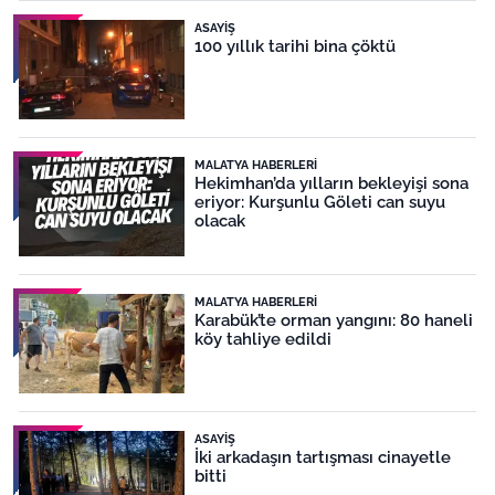
ASAYIŞ
100 yıllık tarihi bina çöktü
MALATYA HABERLERI
Hekimhan’da yılların bekleyişi sona
eriyor: Kurşunlu Göleti can suyu
olacak
MALATYA HABERLERI
Karabük’te orman yangını: 80 haneli
köy tahliye edildi
ASAYIŞ
İki arkadaşın tartışması cinayetle
bitti