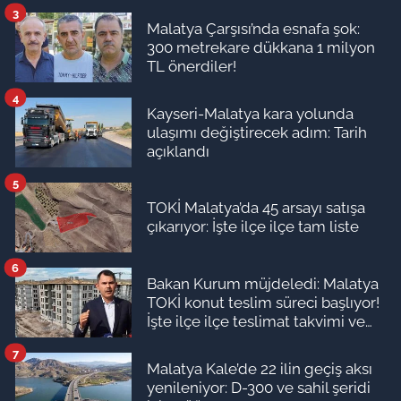
3
Malatya Çarşısı’nda esnafa şok:
300 metrekare dükkana 1 milyon
TL önerdiler!
4
Kayseri-Malatya kara yolunda
ulaşımı değiştirecek adım: Tarih
açıklandı
5
TOKİ Malatya’da 45 arsayı satışa
çıkarıyor: İşte ilçe ilçe tam liste
6
Bakan Kurum müjdeledi: Malatya
TOKİ konut teslim süreci başlıyor!
İşte ilçe ilçe teslimat takvimi ve
ödeme planı
7
Malatya Kale’de 22 ilin geçiş aksı
yenileniyor: D-300 ve sahil şeridi