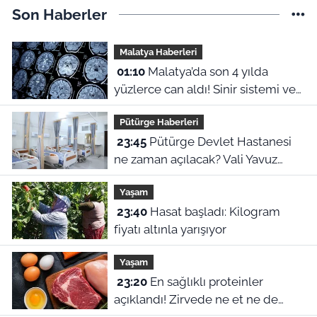
Son Haberler
Malatya Haberleri
01:10
Malatya’da son 4 yılda
yüzlerce can aldı! Sinir sistemi ve
duyu organı hastalıklarında şok
Pütürge Haberleri
veriler
23:45
Pütürge Devlet Hastanesi
ne zaman açılacak? Vali Yavuz
açıkladı
Yaşam
23:40
Hasat başladı: Kilogram
fiyatı altınla yarışıyor
Yaşam
23:20
En sağlıklı proteinler
açıklandı! Zirvede ne et ne de
yumurta var