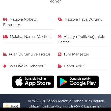
ediyor.
Malatya Nöbetçi
Malatya Hava Durumu
Eczaneler
Malatya Namaz Vakitleri
Malatya Trafik Yoğunluk
Haritası
Puan Durumu ve Fikstür
Tüm Manşetler
Son Dakika Haberleri
Haber Arşivi
© 2026 BuSabah Malatya Haber. Tüm hakları
RSS
saklıdır. İçerikler 5846 sayılı FSEK kapsamında