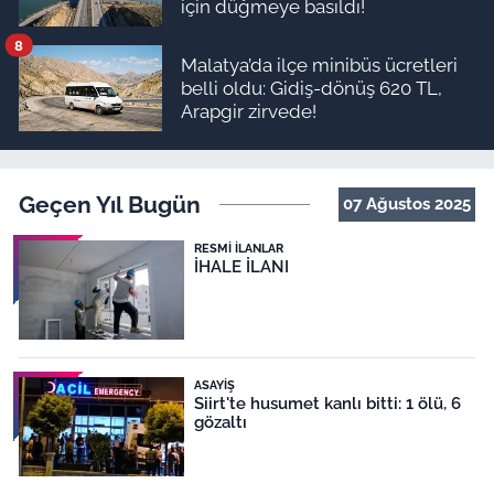
için düğmeye basıldı!
8
Malatya’da ilçe minibüs ücretleri
belli oldu: Gidiş-dönüş 620 TL,
Arapgir zirvede!
Geçen Yıl Bugün
07 Ağustos 2025
RESMI İLANLAR
İHALE İLANI
ASAYIŞ
Siirt'te husumet kanlı bitti: 1 ölü, 6
gözaltı