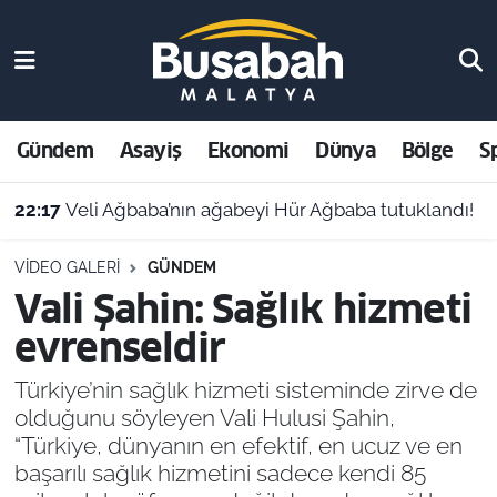
Gündem
Malatya Nöbetçi Eczaneler
Asayiş
Malatya Hava Durumu
Gündem
Asayiş
Ekonomi
Dünya
Bölge
S
Ekonomi
Malatya Namaz Vakitleri
21:06
Gençlik ve Spor Bakanlığı personel alacak: Malatya kontenjanları ve başvuru detayları belli oldu
Dünya
Malatya Trafik Yoğunluk Haritası
VIDEO GALERI
GÜNDEM
Vali Şahin: Sağlık hizmeti
Bölge
Süper Lig Puan Durumu ve Fikstür
evrenseldir
Spor
Tüm Manşetler
Türkiye’nin sağlık hizmeti sisteminde zirve de
olduğunu söyleyen Vali Hulusi Şahin,
Resmi İlanlar
Son Dakika Haberleri
“Türkiye, dünyanın en efektif, en ucuz ve en
başarılı sağlık hizmetini sadece kendi 85
Haber Arşivi