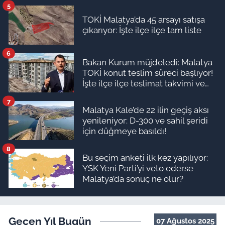
5
TOKİ Malatya’da 45 arsayı satışa
çıkarıyor: İşte ilçe ilçe tam liste
6
Bakan Kurum müjdeledi: Malatya
TOKİ konut teslim süreci başlıyor!
İşte ilçe ilçe teslimat takvimi ve
ödeme planı
7
Malatya Kale’de 22 ilin geçiş aksı
yenileniyor: D-300 ve sahil şeridi
için düğmeye basıldı!
8
Bu seçim anketi ilk kez yapılıyor:
YSK Yeni Parti’yi veto ederse
Malatya’da sonuç ne olur?
Geçen Yıl Bugün
07 Ağustos 2025