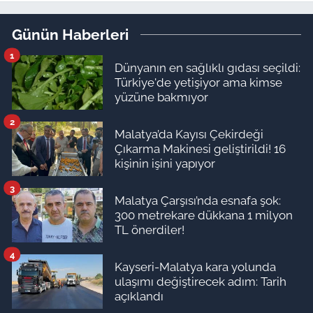
Tarih Belli Oldu
Günün Haberleri
1
Dünyanın en sağlıklı gıdası seçildi:
Türkiye'de yetişiyor ama kimse
yüzüne bakmıyor
2
Malatya’da Kayısı Çekirdeği
Çıkarma Makinesi geliştirildi! 16
kişinin işini yapıyor
3
Malatya Çarşısı’nda esnafa şok:
300 metrekare dükkana 1 milyon
TL önerdiler!
4
Kayseri-Malatya kara yolunda
ulaşımı değiştirecek adım: Tarih
açıklandı