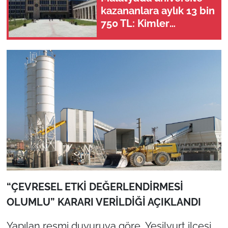
kazananlara aylık 13 bin
750 TL: Kimler
başvurabilir?
“ÇEVRESEL ETKİ DEĞERLENDİRMESİ
OLUMLU” KARARI VERİLDİĞİ AÇIKLANDI
Yapılan resmi duyuruya göre, Yeşilyurt ilçesi