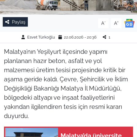
Paylaş
-
+
A
A
Esvet Türkoğlu
22.06.2026 - 20:36
1
Malatya’nın Yeşilyurt ilçesinde yapımı
planlanan hazır beton, asfalt ve yol
malzemesi üretim tesisi projesinde kritik bir
aşama geride kaldı. Çevre, Şehircilik ve İklim
Değişikliği Bakanlığı Malatya İl Müdürlüğü,
bölgedeki altyapı ve inşaat faaliyetlerini
yakından ilgilendiren tesis için resmi kararı
duyurdu.
Malatya’da üniversite