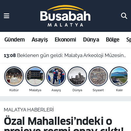
Gündem
Malatya Nöbetçi Eczaneler
Asayiş
Malatya Hava Durumu
Gündem
Asayiş
Ekonomi
Dünya
Bölge
S
Ekonomi
Malatya Namaz Vakitleri
13:08
Beklenen gün geldi: Malatya Arkeoloji Müzesinde binlerce yıllık eserler görücüye çıkıyor
Dünya
Malatya Trafik Yoğunluk Haritası
Bölge
Süper Lig Puan Durumu ve Fikstür
Kültür
Malatya
Asayiş
Dünya
Siyaset
Kale
Spor
Tüm Manşetler
MALATYA HABERLERI
Resmi İlanlar
Son Dakika Haberleri
Özal Mahallesi’ndeki o
Haber Arşivi