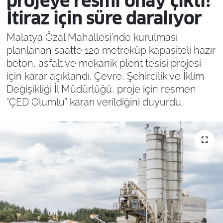
projeye resmi onay çıktı!
İtiraz için süre daralıyor
Malatya Özal Mahallesi’nde kurulması
planlanan saatte 120 metreküp kapasiteli hazır
beton, asfalt ve mekanik plent tesisi projesi
için karar açıklandı. Çevre, Şehircilik ve İklim
Değişikliği İl Müdürlüğü, proje için resmen
"ÇED Olumlu" kararı verildiğini duyurdu.