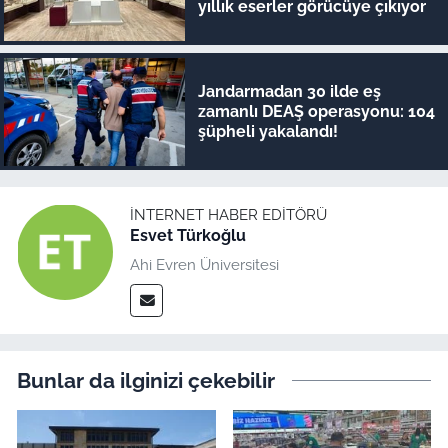
yıllık eserler görücüye çıkıyor
Jandarmadan 30 ilde eş
zamanlı DEAŞ operasyonu: 104
şüpheli yakalandı!
İNTERNET HABER EDITÖRÜ
Esvet Türkoğlu
Ahi Evren Üniversitesi
Bunlar da ilginizi çekebilir