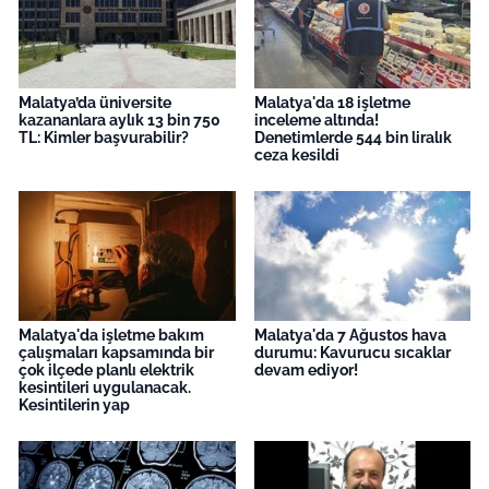
Malatya’da üniversite
Malatya'da 18 işletme
kazananlara aylık 13 bin 750
inceleme altında!
TL: Kimler başvurabilir?
Denetimlerde 544 bin liralık
ceza kesildi
Malatya'da işletme bakım
Malatya'da 7 Ağustos hava
çalışmaları kapsamında bir
durumu: Kavurucu sıcaklar
çok ilçede planlı elektrik
devam ediyor!
kesintileri uygulanacak.
Kesintilerin yap