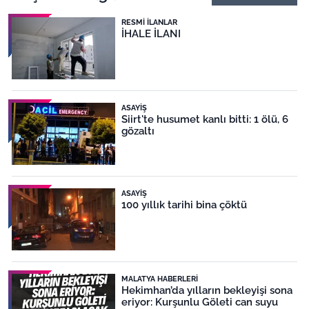
RESMI İLANLAR
İHALE İLANI
ASAYIŞ
Siirt'te husumet kanlı bitti: 1 ölü, 6
gözaltı
ASAYIŞ
100 yıllık tarihi bina çöktü
MALATYA HABERLERI
Hekimhan’da yılların bekleyişi sona
eriyor: Kurşunlu Göleti can suyu