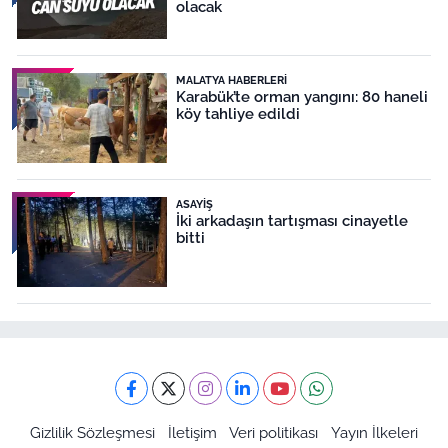
olacak
MALATYA HABERLERI
Karabük’te orman yangını: 80 haneli
köy tahliye edildi
ASAYIŞ
İki arkadaşın tartışması cinayetle
bitti
Gizlilik Sözleşmesi
İletişim
Veri politikası
Yayın İlkeleri