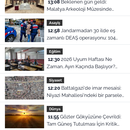
13:08
Beklenen gün geldi:
Malatya Arkeoloji Müzesinde
binlerce yıllık eserler görücüye
Asayiş
çıkıyor
12:58
Jandarmadan 30 ilde eş
zamanlı DEAŞ operasyonu: 104
şüpheli yakalandı!
Eğitim
12:30
2026 Uyum Haftası Ne
Zaman, Ayın Kaçında Başlıyor?
MEB 1. Sınıf ve Anaokulu Uyum
Siyaset
Eğitimi Tarihleri
12:20
Battalgazi'de imar mesaisi:
Niyazi Mahallesi'ndeki bir parsele
ret, diğerine onay
Dünya
11:55
Gözler Gökyüzüne Çevrildi:
Tam Güneş Tutulması İçin Kritik