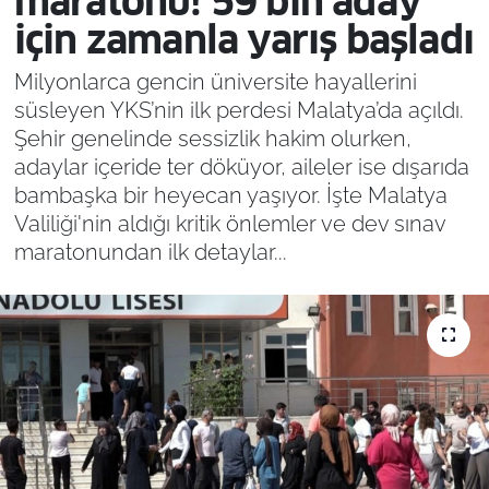
maratonu! 59 bin aday
için zamanla yarış başladı
Milyonlarca gencin üniversite hayallerini
süsleyen YKS’nin ilk perdesi Malatya’da açıldı.
Şehir genelinde sessizlik hakim olurken,
adaylar içeride ter döküyor, aileler ise dışarıda
bambaşka bir heyecan yaşıyor. İşte Malatya
Valiliği'nin aldığı kritik önlemler ve dev sınav
maratonundan ilk detaylar...