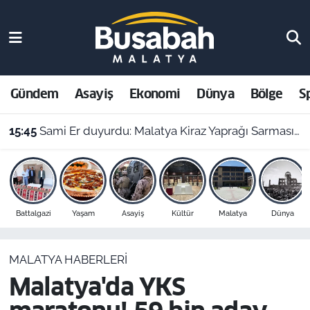
Gündem
Malatya Nöbetçi Eczaneler
Asayiş
Malatya Hava Durumu
Gündem
Asayiş
Ekonomi
Dünya
Bölge
S
Ekonomi
Malatya Namaz Vakitleri
15:45
Sami Er duyurdu: Malatya Kiraz Yaprağı Sarması dünya birincisi oldu
Dünya
Malatya Trafik Yoğunluk Haritası
Bölge
Süper Lig Puan Durumu ve Fikstür
Battalgazi
Yaşam
Asayiş
Kültür
Malatya
Dünya
Spor
Tüm Manşetler
MALATYA HABERLERI
Resmi İlanlar
Son Dakika Haberleri
Malatya'da YKS
Haber Arşivi