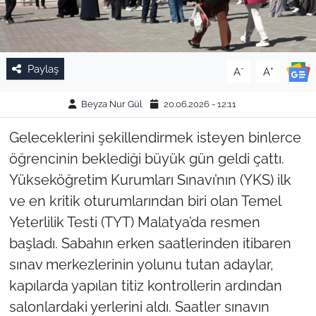
Paylaş
-
+
A
A
Beyza Nur Gül
20.06.2026 - 12:11
Geleceklerini şekillendirmek isteyen binlerce
öğrencinin beklediği büyük gün geldi çattı.
Yükseköğretim Kurumları Sınavı’nın (YKS) ilk
ve en kritik oturumlarından biri olan Temel
Yeterlilik Testi (TYT) Malatya’da resmen
başladı. Sabahın erken saatlerinden itibaren
sınav merkezlerinin yolunu tutan adaylar,
kapılarda yapılan titiz kontrollerin ardından
salonlardaki yerlerini aldı. Saatler sınavın