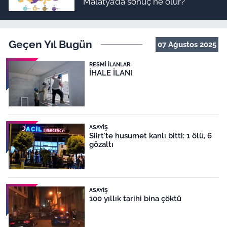
Malatya’da sonuç ne olur?
Geçen Yıl Bugün
07 Ağustos 2025
RESMI İLANLAR
İHALE İLANI
ASAYIŞ
Siirt'te husumet kanlı bitti: 1 ölü, 6
gözaltı
ASAYIŞ
100 yıllık tarihi bina çöktü