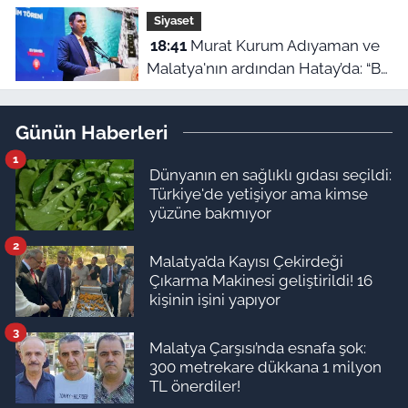
hesaplara yatıyor
Siyaset
18:41
Murat Kurum Adıyaman ve
Malatya'nın ardından Hatay’da: “Bu
işler ahbap çavuş ilişkisiyle
yürümez”
Günün Haberleri
1
Dünyanın en sağlıklı gıdası seçildi:
Türkiye'de yetişiyor ama kimse
yüzüne bakmıyor
2
Malatya’da Kayısı Çekirdeği
Çıkarma Makinesi geliştirildi! 16
kişinin işini yapıyor
3
Malatya Çarşısı’nda esnafa şok:
300 metrekare dükkana 1 milyon
TL önerdiler!