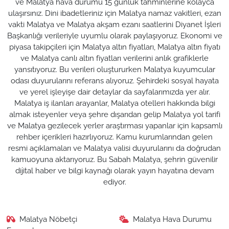
ve Malatya hava durumu 15 günlük tahminlerine kolayca
ulaşırsınız. Dini ibadetleriniz için Malatya namaz vakitleri, ezan
vakti Malatya ve Malatya akşam ezanı saatlerini Diyanet İşleri
Başkanlığı verileriyle uyumlu olarak paylaşıyoruz. Ekonomi ve
piyasa takipçileri için Malatya altın fiyatları, Malatya altın fiyatı
ve Malatya canlı altın fiyatları verilerini anlık grafiklerle
yansıtıyoruz. Bu verileri oluştururken Malatya kuyumcular
odası duyurularını referans alıyoruz. Şehirdeki sosyal hayata
ve yerel işleyişe dair detaylar da sayfalarımızda yer alır.
Malatya iş ilanları arayanlar, Malatya otelleri hakkında bilgi
almak isteyenler veya şehre dışarıdan gelip Malatya yol tarifi
ve Malatya gezilecek yerler araştırması yapanlar için kapsamlı
rehber içerikleri hazırlıyoruz. Kamu kurumlarından gelen
resmi açıklamaları ve Malatya valisi duyurularını da doğrudan
kamuoyuna aktarıyoruz. Bu Sabah Malatya, şehrin güvenilir
dijital haber ve bilgi kaynağı olarak yayın hayatına devam
ediyor.
Malatya Nöbetçi
Malatya Hava Durumu