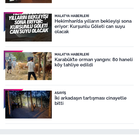
MALATYA HABERLERI
Hekimhan’da yılların bekleyişi sona
eriyor: Kurşunlu Göleti can suyu
olacak
MALATYA HABERLERI
Karabük’te orman yangını: 80 haneli
köy tahliye edildi
ASAYIŞ
İki arkadaşın tartışması cinayetle
bitti