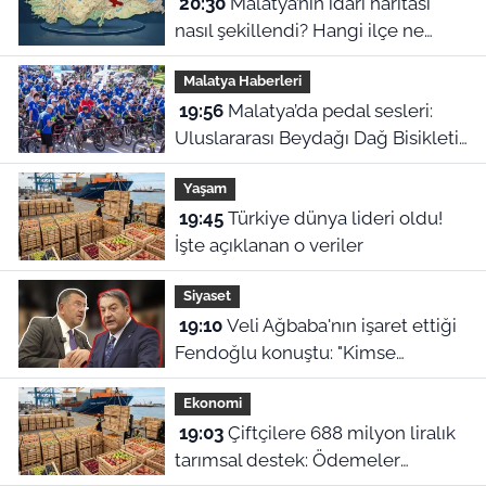
20:30
Malatya’nın idari haritası
nasıl şekillendi? Hangi ilçe ne
zaman ilçe oldu?
Malatya Haberleri
19:56
Malatya’da pedal sesleri:
Uluslararası Beydağı Dağ Bisikleti
Yarışı kortejle başladı
Yaşam
19:45
Türkiye dünya lideri oldu!
İşte açıklanan o veriler
Siyaset
19:10
Veli Ağbaba'nın işaret ettiği
Fendoğlu konuştu: "Kimse
kimseye kefil olamaz"
Ekonomi
19:03
Çiftçilere 688 milyon liralık
tarımsal destek: Ödemeler