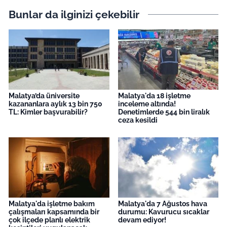
Bunlar da ilginizi çekebilir
Malatya’da üniversite
Malatya'da 18 işletme
kazananlara aylık 13 bin 750
inceleme altında!
TL: Kimler başvurabilir?
Denetimlerde 544 bin liralık
ceza kesildi
Malatya'da işletme bakım
Malatya'da 7 Ağustos hava
çalışmaları kapsamında bir
durumu: Kavurucu sıcaklar
çok ilçede planlı elektrik
devam ediyor!