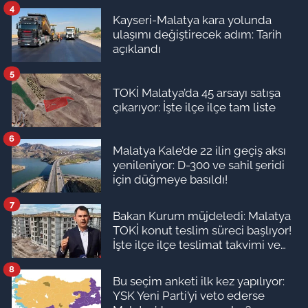
4
Kayseri-Malatya kara yolunda
ulaşımı değiştirecek adım: Tarih
açıklandı
5
TOKİ Malatya’da 45 arsayı satışa
çıkarıyor: İşte ilçe ilçe tam liste
6
Malatya Kale’de 22 ilin geçiş aksı
yenileniyor: D-300 ve sahil şeridi
için düğmeye basıldı!
7
Bakan Kurum müjdeledi: Malatya
TOKİ konut teslim süreci başlıyor!
İşte ilçe ilçe teslimat takvimi ve
ödeme planı
8
Bu seçim anketi ilk kez yapılıyor:
YSK Yeni Parti’yi veto ederse