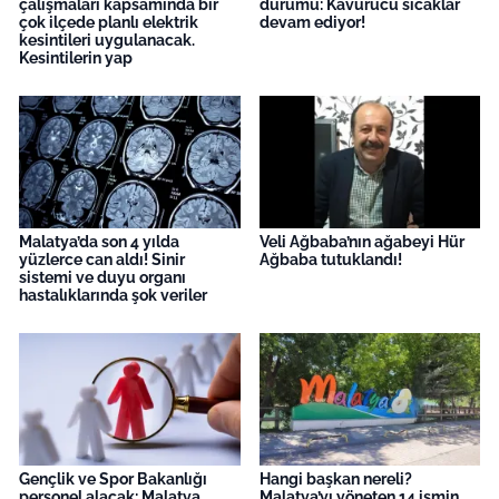
çalışmaları kapsamında bir
durumu: Kavurucu sıcaklar
çok ilçede planlı elektrik
devam ediyor!
kesintileri uygulanacak.
Kesintilerin yap
Malatya’da son 4 yılda
Veli Ağbaba’nın ağabeyi Hür
yüzlerce can aldı! Sinir
Ağbaba tutuklandı!
sistemi ve duyu organı
hastalıklarında şok veriler
Gençlik ve Spor Bakanlığı
Hangi başkan nereli?
personel alacak: Malatya
Malatya’yı yöneten 14 ismin