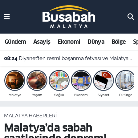
Gündem
Malatya Nöbetçi Eczaneler
Asayiş
Malatya Hava Durumu
Gündem
Asayiş
Ekonomi
Dünya
Bölge
S
Ekonomi
Malatya Namaz Vakitleri
08:24
Diyanet’ten resmi boşanma fetvası ve Malatya namaz vakitleri
Dünya
Malatya Trafik Yoğunluk Haritası
Bölge
Süper Lig Puan Durumu ve Fikstür
Malatya
Yaşam
Sağlık
Ekonomi
Siyaset
Pütürge
Spor
Tüm Manşetler
MALATYA HABERLERI
Resmi İlanlar
Son Dakika Haberleri
Malatya’da sabah
Haber Arşivi