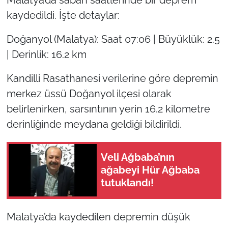
kaydedildi. İşte detaylar:
Doğanyol (Malatya): Saat 07:06 | Büyüklük: 2.5
| Derinlik: 16.2 km
Kandilli Rasathanesi verilerine göre depremin
merkez üssü Doğanyol ilçesi olarak
belirlenirken, sarsıntının yerin 16.2 kilometre
derinliğinde meydana geldiği bildirildi.
Veli Ağbaba’nın
ağabeyi Hür Ağbaba
tutuklandı!
Malatya’da kaydedilen depremin düşük