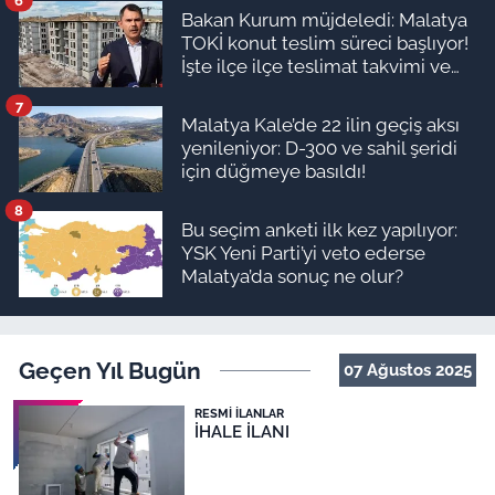
6
Bakan Kurum müjdeledi: Malatya
TOKİ konut teslim süreci başlıyor!
İşte ilçe ilçe teslimat takvimi ve
ödeme planı
7
Malatya Kale’de 22 ilin geçiş aksı
yenileniyor: D-300 ve sahil şeridi
için düğmeye basıldı!
8
Bu seçim anketi ilk kez yapılıyor:
YSK Yeni Parti’yi veto ederse
Malatya’da sonuç ne olur?
Geçen Yıl Bugün
07 Ağustos 2025
RESMI İLANLAR
İHALE İLANI