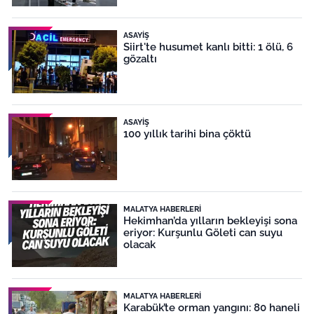
ASAYIŞ
Siirt'te husumet kanlı bitti: 1 ölü, 6
gözaltı
ASAYIŞ
100 yıllık tarihi bina çöktü
MALATYA HABERLERI
Hekimhan’da yılların bekleyişi sona
eriyor: Kurşunlu Göleti can suyu
olacak
MALATYA HABERLERI
Karabük’te orman yangını: 80 haneli