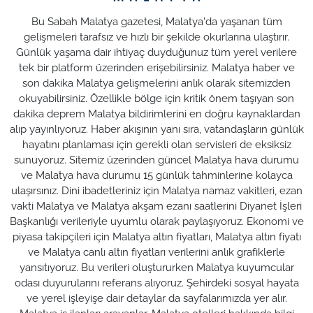
Bu Sabah Malatya gazetesi, Malatya'da yaşanan tüm
gelişmeleri tarafsız ve hızlı bir şekilde okurlarına ulaştırır.
Günlük yaşama dair ihtiyaç duyduğunuz tüm yerel verilere
tek bir platform üzerinden erişebilirsiniz. Malatya haber ve
son dakika Malatya gelişmelerini anlık olarak sitemizden
okuyabilirsiniz. Özellikle bölge için kritik önem taşıyan son
dakika deprem Malatya bildirimlerini en doğru kaynaklardan
alıp yayınlıyoruz. Haber akışının yanı sıra, vatandaşların günlük
hayatını planlaması için gerekli olan servisleri de eksiksiz
sunuyoruz. Sitemiz üzerinden güncel Malatya hava durumu
ve Malatya hava durumu 15 günlük tahminlerine kolayca
ulaşırsınız. Dini ibadetleriniz için Malatya namaz vakitleri, ezan
vakti Malatya ve Malatya akşam ezanı saatlerini Diyanet İşleri
Başkanlığı verileriyle uyumlu olarak paylaşıyoruz. Ekonomi ve
piyasa takipçileri için Malatya altın fiyatları, Malatya altın fiyatı
ve Malatya canlı altın fiyatları verilerini anlık grafiklerle
yansıtıyoruz. Bu verileri oluştururken Malatya kuyumcular
odası duyurularını referans alıyoruz. Şehirdeki sosyal hayata
ve yerel işleyişe dair detaylar da sayfalarımızda yer alır.