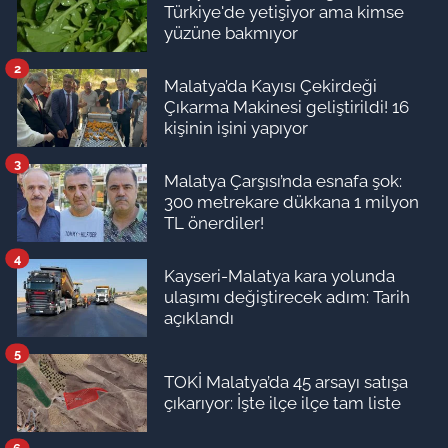
Türkiye'de yetişiyor ama kimse
yüzüne bakmıyor
2
Malatya’da Kayısı Çekirdeği
Çıkarma Makinesi geliştirildi! 16
kişinin işini yapıyor
3
Malatya Çarşısı’nda esnafa şok:
300 metrekare dükkana 1 milyon
TL önerdiler!
4
Kayseri-Malatya kara yolunda
ulaşımı değiştirecek adım: Tarih
açıklandı
5
TOKİ Malatya’da 45 arsayı satışa
çıkarıyor: İşte ilçe ilçe tam liste