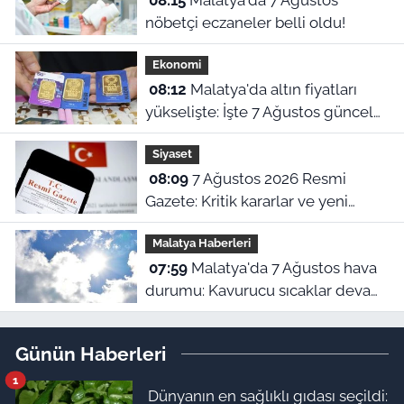
08:15
Malatya'da 7 Ağustos
nöbetçi eczaneler belli oldu!
Ekonomi
08:12
Malatya'da altın fiyatları
yükselişte: İşte 7 Ağustos güncel
piyasa ekranı!
Siyaset
08:09
7 Ağustos 2026 Resmi
Gazete: Kritik kararlar ve yeni
yönetmelikler yürürlükte
Malatya Haberleri
07:59
Malatya'da 7 Ağustos hava
durumu: Kavurucu sıcaklar devam
ediyor!
Günün Haberleri
1
Dünyanın en sağlıklı gıdası seçildi: