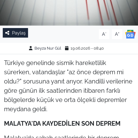
Paylaş
-
+
A
A
Beyza Nur Gül
19.06.2026 - 08:40
Türkiye genelinde sismik hareketlilik
sürerken, vatandaşlar "az önce deprem mi
oldu?" sorusuna yanıt arıyor. Kandilli verilerine
göre günün ilk saatlerinden itibaren farklı
bölgelerde küçük ve orta ölçekli depremler
meydana geldi.
MALATYA'DA KAYDEDİLEN SON DEPREM
Malatya’da sabah saatlerinde bir deprem