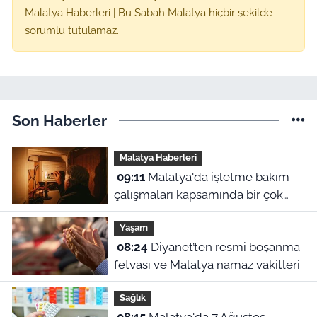
Malatya Haberleri | Bu Sabah Malatya hiçbir şekilde
sorumlu tutulamaz.
Son Haberler
Malatya Haberleri
09:11
Malatya'da işletme bakım
çalışmaları kapsamında bir çok
ilçede planlı elektrik kesintileri
Yaşam
uygulanacak. Kesintilerin yap
08:24
Diyanet’ten resmi boşanma
fetvası ve Malatya namaz vakitleri
Sağlık