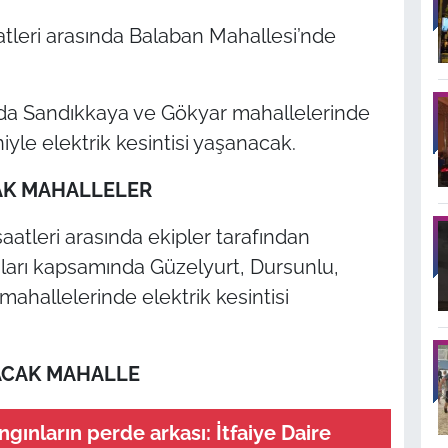
atleri arasında Balaban Mahallesi’nde
ında Sandıkkaya ve Gökyar mahallelerinde
yle elektrik kesintisi yaşanacak.
AK MAHALLELER
atleri arasında ekipler tarafından
ları kapsamında Güzelyurt, Dursunlu,
mahallelerinde elektrik kesintisi
ACAK MAHALLE
gınların perde arkası: İtfaiye Daire