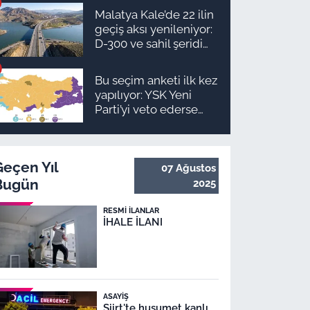
ilçe ilçe teslimat
Malatya Kale’de 22 ilin
takvimi ve ödeme
geçiş aksı yenileniyor:
planı
D-300 ve sahil şeridi
için düğmeye basıldı!
Bu seçim anketi ilk kez
yapılıyor: YSK Yeni
Parti’yi veto ederse
Malatya’da sonuç ne
olur?
Geçen Yıl
07 Ağustos
Bugün
2025
RESMI İLANLAR
İHALE İLANI
ASAYIŞ
Siirt'te husumet kanlı