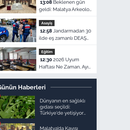
13:08
Beklenen gün
geldi: Malatya Arkeoloji
Müzesinde binlerce
Asayiş
yıllık eserler görücüye
12:58
Jandarmadan 30
çıkıyor
ilde eş zamanlı DEAŞ
operasyonu: 104
Eğitim
şüpheli yakalandı!
12:30
2026 Uyum
Haftası Ne Zaman, Ayın
Kaçında Başlıyor? MEB
1. Sınıf ve Anaokulu
Günün Haberleri
Uyum Eğitimi Tarihleri
Dünyanın en sağlıklı
gıdası seçildi:
Türkiye'de yetişiyor
ama kimse yüzüne
bakmıyor
Malatya’da Kayısı