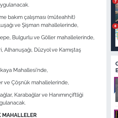
7
uygulanacak.
etme bakım çalışması (müteahhit)
luşağı ve Şişman mahallelerinde,
8
tepe, Bulgurlu ve Göller mahallelerinde,
ri, Alhanuşağı, Düzyol ve Kamıştaş
ıkaya Mahallesi’nde,
fer ve Çöşnük mahallelerinde,
ağlar, Karabağlar ve Hanımınçiftliği
ygulanacak.
K MAHALLELER