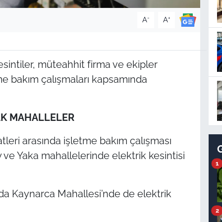
-
+
A
A
esintiler, müteahhit firma ve ekipler
tme bakım çalışmaları kapsamında
CAK MAHALLELER
atleri arasında işletme bakım çalışması
e Yaka mahallelerinde elektrik kesintisi
1
nda Kaynarca Mahallesi’nde de elektrik
2