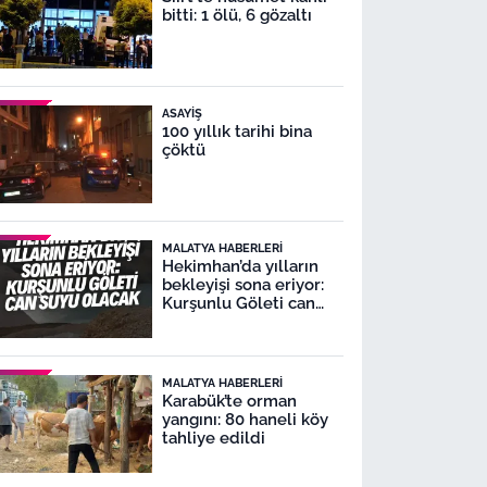
bitti: 1 ölü, 6 gözaltı
ASAYIŞ
100 yıllık tarihi bina
çöktü
MALATYA HABERLERI
Hekimhan’da yılların
bekleyişi sona eriyor:
Kurşunlu Göleti can
suyu olacak
MALATYA HABERLERI
Karabük’te orman
yangını: 80 haneli köy
tahliye edildi