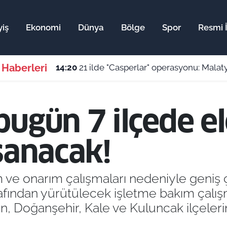
iş
Ekonomi
Dünya
Bölge
Spor
Resmi İ
 Haberleri
14:00
Malatya’da üniversite kazananlara aylı
ugün 7 ilçede el
şanacak!
ve onarım çalışmaları nedeniyle geniş çap
arafından yürütülecek işletme bakım çalış
n, Doğanşehir, Kale ve Kuluncak ilçeler