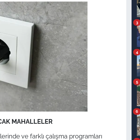
3
4
5
6
ACAK MAHALLELER
mlerinde ve farklı çalışma programları