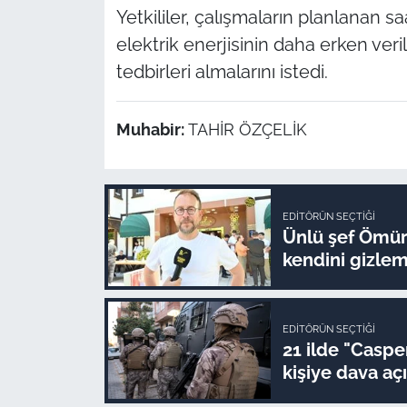
Yetkililer, çalışmaların planlanan
elektrik enerjisinin daha erken veri
tedbirleri almalarını istedi.
Muhabir:
TAHİR ÖZÇELİK
EDITÖRÜN SEÇTIĞI
Ünlü şef Ömür 
kendini gizlem
EDITÖRÜN SEÇTIĞI
21 ilde "Caspe
kişiye dava açı