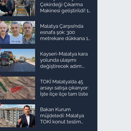
Çekirdeği Çıkarma
Makinesi geliştirildi! 16
kişinin işini yapıyor
Malatya Çarşısı’nda
esnafa şok: 300
metrekare dükkana 1
milyon TL önerdiler!
Kayseri-Malatya kara
yolunda ulaşımı
değiştirecek adım:
Tarih açıklandı
TOKİ Malatya’da 45
arsayı satışa çıkarıyor:
İşte ilçe ilçe tam liste
Bakan Kurum
müjdeledi: Malatya
TOKİ konut teslim
süreci başlıyor! İşte