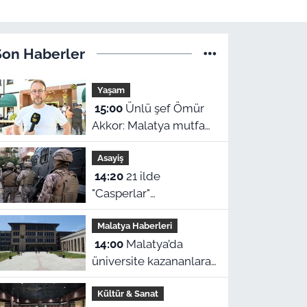
Son Haberler
Yaşam
15:00
Ünlü şef Ömür
Akkor: Malatya mutfağı
bunca yıldır kendini
Asayiş
gizlemiş
14:20
21 ilde
"Casperlar"
operasyonu: Malatya
Malatya Haberleri
da listede! 151 kişiye
14:00
Malatya’da
dava açıldı
üniversite kazananlara
aylık 13 bin 750 TL:
Kültür & Sanat
Kimler başvurabilir?