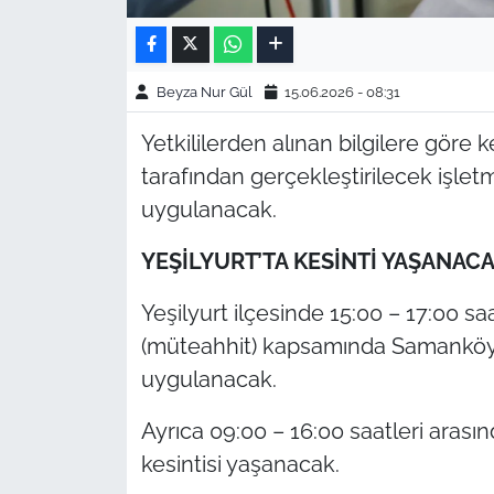
Beyza Nur Gül
15.06.2026 - 08:31
Yetkililerden alınan bilgilere göre k
tarafından gerçekleştirilecek işle
uygulanacak.
YEŞİLYURT’TA KESİNTİ YAŞANA
Yeşilyurt ilçesinde 15:00 – 17:00 sa
(müteahhit) kapsamında Samanköy v
uygulanacak.
Ayrıca 09:00 – 16:00 saatleri arası
kesintisi yaşanacak.