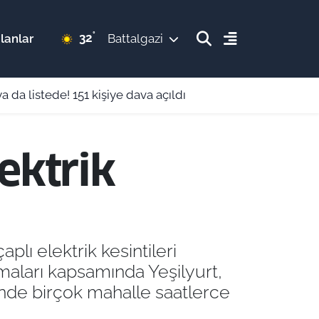
°
32
lanlar
Battalgazi
k 13 bin 750 TL: Kimler başvurabilir?
ektrik
lı elektrik kesintileri
maları kapsamında Yeşilyurt,
inde birçok mahalle saatlerce