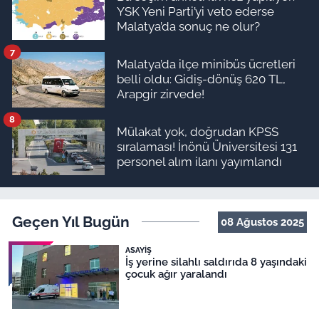
YSK Yeni Parti’yi veto ederse
Malatya’da sonuç ne olur?
7
Malatya’da ilçe minibüs ücretleri
belli oldu: Gidiş-dönüş 620 TL,
Arapgir zirvede!
8
Mülakat yok, doğrudan KPSS
sıralaması! İnönü Üniversitesi 131
personel alım ilanı yayımlandı
Geçen Yıl Bugün
08 Ağustos 2025
ASAYIŞ
İş yerine silahlı saldırıda 8 yaşındaki
çocuk ağır yaralandı