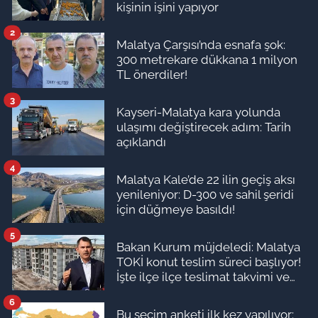
kişinin işini yapıyor
2
Malatya Çarşısı’nda esnafa şok:
300 metrekare dükkana 1 milyon
TL önerdiler!
3
Kayseri-Malatya kara yolunda
ulaşımı değiştirecek adım: Tarih
açıklandı
4
Malatya Kale’de 22 ilin geçiş aksı
yenileniyor: D-300 ve sahil şeridi
için düğmeye basıldı!
5
Bakan Kurum müjdeledi: Malatya
TOKİ konut teslim süreci başlıyor!
İşte ilçe ilçe teslimat takvimi ve
ödeme planı
6
Bu seçim anketi ilk kez yapılıyor: