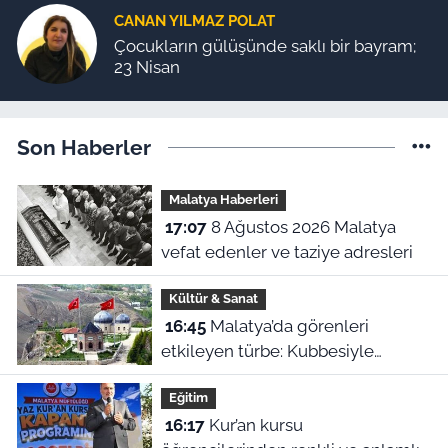
CANAN YILMAZ POLAT
Çocukların gülüşünde saklı bir bayram;
23 Nisan
Son Haberler
Malatya Haberleri
17:07
8 Ağustos 2026 Malatya
vefat edenler ve taziye adresleri
Kültür & Sanat
16:45
Malatya’da görenleri
etkileyen türbe: Kubbesiyle
Kerbela’yı hatırlatıyor
Eğitim
16:17
Kur’an kursu