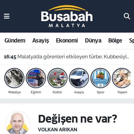
Gündem
Malatya Nöbetçi Eczaneler
Asayiş
Malatya Hava Durumu
Gündem
Asayiş
Ekonomi
Dünya
Bölge
S
Ekonomi
Malatya Namaz Vakitleri
16:45
Malatya’da görenleri etkileyen türbe: Kubbesiyle Kerbela’yı hatırlatıyor
Dünya
Malatya Trafik Yoğunluk Haritası
Bölge
Süper Lig Puan Durumu ve Fikstür
Malatya
Eğitim
Kültür
Asayiş
Spor
Yaşam
Spor
Tüm Manşetler
Resmi İlanlar
Son Dakika Haberleri
Değişen ne var?
Haber Arşivi
VOLKAN ARIKAN