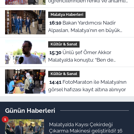
öğrencilerinden renkli ve anlamlı
kapanış gösterisi
Malatya Haberleri
16:10
Bakan Yardımcısı Nadir
Alpaslan, Malatya'nın en büyük
kütüphanesini inceledi
Kültür & Sanat
15:30
Ünlü şef Ömer Akkor
Malatya’da konuştu: “Ben de
Malatyalı sayılırım”
Kültür & Sanat
14:41
FotoMaraton ile Malatya’nın
görsel hafızası kayıt altına alınıyor
Günün Haberleri
1
Malatya’da Kayısı Çekirdeği
Çıkarma Makinesi geliştirildi! 16