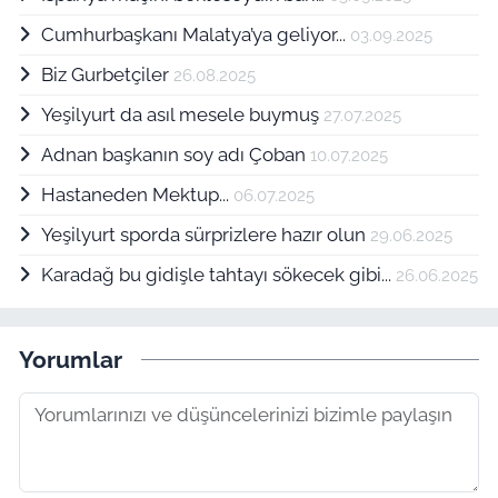
Cumhurbaşkanı Malatya’ya geliyor...
03.09.2025
Biz Gurbetçiler
26.08.2025
Yeşilyurt da asıl mesele buymuş
27.07.2025
Adnan başkanın soy adı Çoban
10.07.2025
Hastaneden Mektup...
06.07.2025
Yeşilyurt sporda sürprizlere hazır olun
29.06.2025
Karadağ bu gidişle tahtayı sökecek gibi...
26.06.2025
Yorumlar