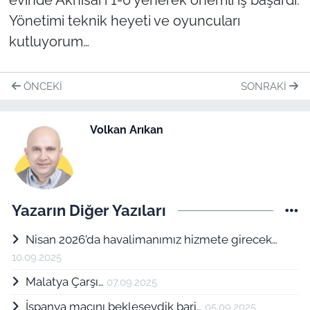
Yönetimi teknik heyeti ve oyuncuları
kutluyorum…
ÖNCEKI
SONRAKI
Volkan Arıkan
Yazarın Diğer Yazıları
Nisan 2026’da havalimanımız hizmete girecek…
10.09.2025
Malatya Çarşı…
07.09.2025
İspanya maçını bekleseydik bari…
05.09.2025