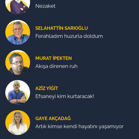
Nezaket
SELAHATTIN SARIOĞLU
Ferahladım huzurla doldum
MURAT İPEKTEN
Akışa direnen ruh
AZIZ YIĞIT
Efsaneyi kim kurtaracak!
GAYE AKÇADAĞ
Artık kimse kendi hayatını yaşamıyor