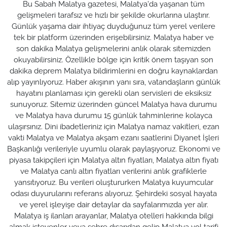
Bu Sabah Malatya gazetesi, Malatya'da yaşanan tüm
gelişmeleri tarafsız ve hızlı bir şekilde okurlarına ulaştırır.
Günlük yaşama dair ihtiyaç duyduğunuz tüm yerel verilere
tek bir platform üzerinden erişebilirsiniz. Malatya haber ve
son dakika Malatya gelişmelerini anlık olarak sitemizden
okuyabilirsiniz. Özellikle bölge için kritik önem taşıyan son
dakika deprem Malatya bildirimlerini en doğru kaynaklardan
alıp yayınlıyoruz. Haber akışının yanı sıra, vatandaşların günlük
hayatını planlaması için gerekli olan servisleri de eksiksiz
sunuyoruz. Sitemiz üzerinden güncel Malatya hava durumu
ve Malatya hava durumu 15 günlük tahminlerine kolayca
ulaşırsınız. Dini ibadetleriniz için Malatya namaz vakitleri, ezan
vakti Malatya ve Malatya akşam ezanı saatlerini Diyanet İşleri
Başkanlığı verileriyle uyumlu olarak paylaşıyoruz. Ekonomi ve
piyasa takipçileri için Malatya altın fiyatları, Malatya altın fiyatı
ve Malatya canlı altın fiyatları verilerini anlık grafiklerle
yansıtıyoruz. Bu verileri oluştururken Malatya kuyumcular
odası duyurularını referans alıyoruz. Şehirdeki sosyal hayata
ve yerel işleyişe dair detaylar da sayfalarımızda yer alır.
Malatya iş ilanları arayanlar, Malatya otelleri hakkında bilgi
almak isteyenler veya şehre dışarıdan gelip Malatya yol tarifi