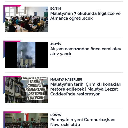
EĞITIM
Malatya’nın 7 okulunda İngilizce ve
Almanca öğretilecek
ASAYIŞ
Akşam namazından önce cami alev
alev yandı
MALATYA HABERLERI
Malatya’nın tarihi Çırmıktı konakları
restore edilecek | Malatya Lezzet
Caddesi’nde restorasyon
DÜNYA
Polonya’nın yeni Cumhurbaşkanı
Nawrocki oldu