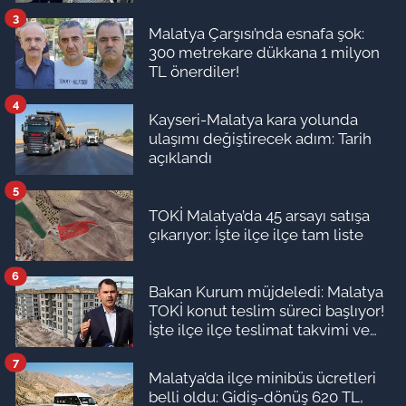
3
Malatya Çarşısı’nda esnafa şok:
300 metrekare dükkana 1 milyon
TL önerdiler!
4
Kayseri-Malatya kara yolunda
ulaşımı değiştirecek adım: Tarih
açıklandı
5
TOKİ Malatya’da 45 arsayı satışa
çıkarıyor: İşte ilçe ilçe tam liste
6
Bakan Kurum müjdeledi: Malatya
TOKİ konut teslim süreci başlıyor!
İşte ilçe ilçe teslimat takvimi ve
ödeme planı
7
Malatya’da ilçe minibüs ücretleri
belli oldu: Gidiş-dönüş 620 TL,