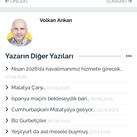
ÖNCEKI
SONRAKI
Volkan Arıkan
Yazarın Diğer Yazıları
Nisan 2026’da havalimanımız hizmete girecek…
10.09.2025
Malatya Çarşı…
07.09.2025
İspanya maçını bekleseydik bari…
05.09.2025
Cumhurbaşkanı Malatya’ya geliyor...
03.09.2025
Biz Gurbetçiler
26.08.2025
Yeşilyurt da asıl mesele buymuş
27.07.2025