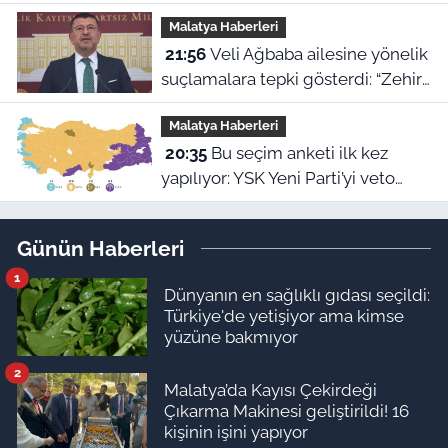
Hacıoğlu kimdir? İşte duygu dolu
Malatya Haberleri
hikayesi
21:56
Veli Ağbaba ailesine yönelik
suçlamalara tepki gösterdi: “Zehir
olsun”
Malatya Haberleri
20:35
Bu seçim anketi ilk kez
yapılıyor: YSK Yeni Parti’yi veto
ederse Malatya’da sonuç ne olur?
Günün Haberleri
1
Dünyanın en sağlıklı gıdası seçildi:
Türkiye'de yetişiyor ama kimse
yüzüne bakmıyor
2
Malatya’da Kayısı Çekirdeği
Çıkarma Makinesi geliştirildi! 16
kişinin işini yapıyor