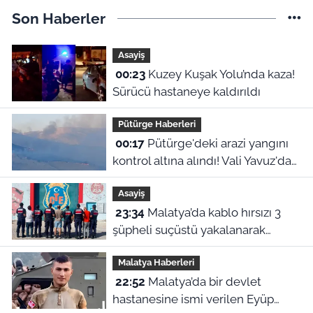
Son Haberler
Asayiş
00:23
Kuzey Kuşak Yolu’nda kaza!
Sürücü hastaneye kaldırıldı
Pütürge Haberleri
00:17
Pütürge'deki arazi yangını
kontrol altına alındı! Vali Yavuz'dan
çağrı
Asayiş
23:34
Malatya’da kablo hırsızı 3
şüpheli suçüstü yakalanarak
tutuklandı
Malatya Haberleri
22:52
Malatya’da bir devlet
hastanesine ismi verilen Eyüp