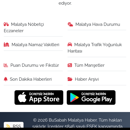
ediyor.
Malatya Nöbetçi
Malatya Hava Durumu
Eczaneler
Malatya Namaz Vakitleri
Malatya Trafik Yoğunluk
Haritası
Puan Durumu ve Fikstür
Tüm Manşetler
Son Dakika Haberleri
Haber Arşivi
© 2026 BuSabah Malatya Haber. Tüm hakları
RSS
saklıdır. İçerikler 5846 sayılı FSEK kapsamında