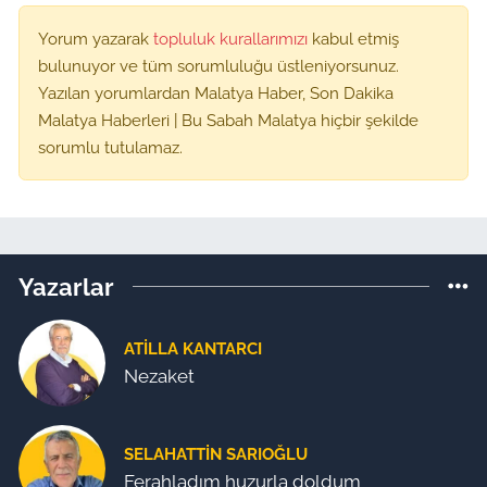
Yorum yazarak
topluluk kurallarımızı
kabul etmiş
bulunuyor ve tüm sorumluluğu üstleniyorsunuz.
Yazılan yorumlardan Malatya Haber, Son Dakika
Malatya Haberleri | Bu Sabah Malatya hiçbir şekilde
sorumlu tutulamaz.
Yazarlar
ATILLA KANTARCI
Nezaket
SELAHATTIN SARIOĞLU
Ferahladım huzurla doldum