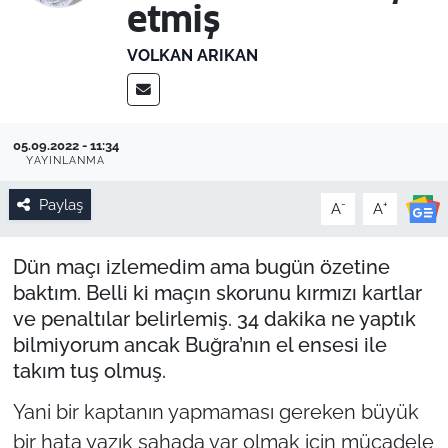
etmiş
VOLKAN ARIKAN
05.09.2022 - 11:34
YAYINLANMA
Paylaş
-
+
A
A
Dün maçı izlemedim ama bugün özetine
baktım. Belli ki maçın skorunu kırmızı kartlar
ve penaltılar belirlemiş. 34 dakika ne yaptık
bilmiyorum ancak Buğra’nın el ensesi ile
takım tuş olmuş.
Yani bir kaptanın yapmaması gereken büyük
bir hata yazık sahada var olmak için mücadele