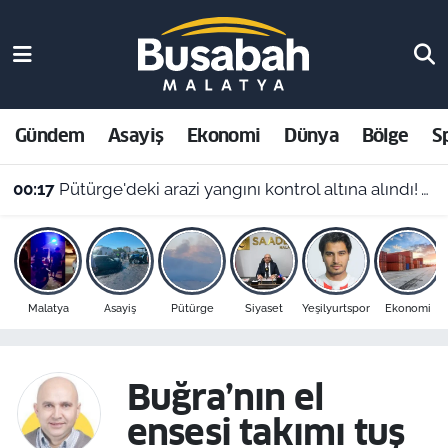
Gündem
Malatya Nöbetçi Eczaneler
Asayiş
Malatya Hava Durumu
Gündem
Asayiş
Ekonomi
Dünya
Bölge
S
Ekonomi
Malatya Namaz Vakitleri
00:17
Pütürge'deki arazi yangını kontrol altına alındı! Vali Yavuz'dan çağrı
Dünya
Malatya Trafik Yoğunluk Haritası
Bölge
Süper Lig Puan Durumu ve Fikstür
Malatya
Asayiş
Pütürge
Siyaset
Yeşilyurtspor
Ekonomi
Spor
Tüm Manşetler
Resmi İlanlar
Son Dakika Haberleri
Buğra’nın el
ensesi takımı tuş
Haber Arşivi