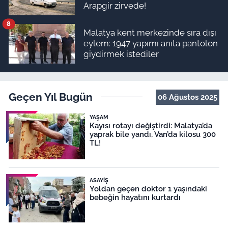
Arapgir zirvede!
8
Malatya kent merkezinde sıra dışı
eylem: 1947 yapımı anıta pantolon
giydirmek istediler
Geçen Yıl Bugün
06 Ağustos 2025
YAŞAM
Kayısı rotayı değiştirdi: Malatya’da
yaprak bile yandı, Van’da kilosu 300
TL!
ASAYIŞ
Yoldan geçen doktor 1 yaşındaki
bebeğin hayatını kurtardı