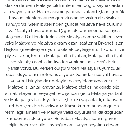
dakika deprem Malatya bildirimlerini en doğru kaynaklardan
alıp yayınlıyoruz. Haber akışının yanı sıra, vatandaşların günlük
hayatını planlaması için gerekli olan servisleri de eksiksiz
sunuyoruz. Sitemiz üzerinden güncel Malatya hava durumu
ve Malatya hava durumu 15 günlük tahminlerine kolayca
ulaşırsınız. Dini ibadetleriniz için Malatya namaz vakitleri, ezan
vakti Malatya ve Malatya akşam ezanı saatlerini Diyanet İşleri
Başkanlığı verileriyle uyumlu olarak paylaşıyoruz. Ekonomi ve
piyasa takipçileri için Malatya altın fiyatları, Malatya altın fiyatı
ve Malatya canlı altın fiyatları verilerini anlık grafiklerle
yansıtıyoruz. Bu verileri oluştururken Malatya kuyumcular
odası duyurularını referans alıyoruz. Şehirdeki sosyal hayata
ve yerel işleyişe dair detaylar da sayfalarımızda yer alır.
Malatya iş ilanları arayanlar, Malatya otelleri hakkında bilgi
almak isteyenler veya şehre dışarıdan gelip Malatya yol tarifi
ve Malatya gezilecek yerler araştırması yapanlar için kapsamlı
rehber içerikleri hazırlıyoruz. Kamu kurumlarından gelen
resmi açıklamaları ve Malatya valisi duyurularını da doğrudan
kamuoyuna aktarıyoruz. Bu Sabah Malatya, şehrin güvenilir
dijital haber ve bilgi kaynağı olarak yayın hayatına devam