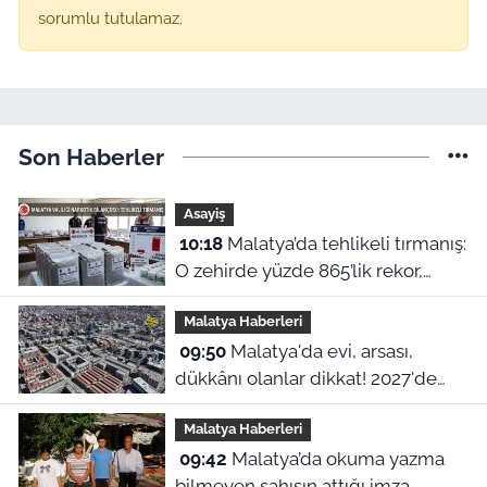
sorumlu tutulamaz.
Son Haberler
Asayiş
10:18
Malatya’da tehlikeli tırmanış:
O zehirde yüzde 865’lik rekor,
yarım milyon sentetik hap
Malatya Haberleri
yakalandı!
09:50
Malatya'da evi, arsası,
dükkânı olanlar dikkat! 2027'de
vergi yükü artabilir
Malatya Haberleri
09:42
Malatya’da okuma yazma
bilmeyen şahısın attığı imza