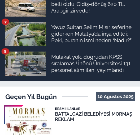
belli oldu: Gidiş-dönüş 620 TL,
Arapgir zirvede!
7
Yavuz Sultan Selim Mısır seferine
giderken Malatya’da inşa edildi:
Peki, buranın ismi neden “Nadir?”
8
Mülakat yok, doğrudan KPSS
sıralaması! İnönü Üniversitesi 131
personel alım ilanı yayımlandı
Geçen Yıl Bugün
10 Ağustos 2025
RESMI İLANLAR
BATTALGAZİ BELEDİYESİ MORMAŞ
REKLAM