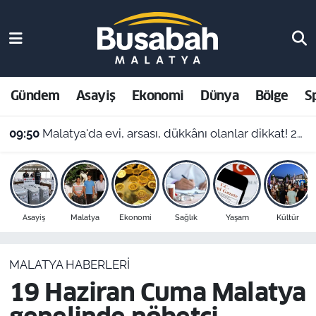
Gündem
Malatya Nöbetçi Eczaneler
Asayiş
Malatya Hava Durumu
Gündem
Asayiş
Ekonomi
Dünya
Bölge
S
Ekonomi
Malatya Namaz Vakitleri
09:50
Malatya'da evi, arsası, dükkânı olanlar dikkat! 2027'de vergi yükü artabilir
Dünya
Malatya Trafik Yoğunluk Haritası
Bölge
Süper Lig Puan Durumu ve Fikstür
Asayiş
Malatya
Ekonomi
Sağlık
Yaşam
Kültür
Spor
Tüm Manşetler
MALATYA HABERLERI
Resmi İlanlar
Son Dakika Haberleri
19 Haziran Cuma Malatya
Haber Arşivi