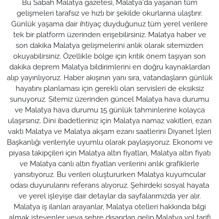
Bu Sabah Malatya gazetesi, Malatya'da yaşanan tüm
gelişmeleri tarafsız ve hızlı bir şekilde okurlarına ulaştırır.
Günlük yaşama dair ihtiyaç duyduğunuz tüm yerel verilere
tek bir platform üzerinden erişebilirsiniz. Malatya haber ve
son dakika Malatya gelişmelerini anlık olarak sitemizden
okuyabilirsiniz. Özellikle bölge için kritik önem taşıyan son
dakika deprem Malatya bildirimlerini en doğru kaynaklardan
alıp yayınlıyoruz. Haber akışının yanı sıra, vatandaşların günlük
hayatını planlaması için gerekli olan servisleri de eksiksiz
sunuyoruz. Sitemiz üzerinden güncel Malatya hava durumu
ve Malatya hava durumu 15 günlük tahminlerine kolayca
ulaşırsınız. Dini ibadetleriniz için Malatya namaz vakitleri, ezan
vakti Malatya ve Malatya akşam ezanı saatlerini Diyanet İşleri
Başkanlığı verileriyle uyumlu olarak paylaşıyoruz. Ekonomi ve
piyasa takipçileri için Malatya altın fiyatları, Malatya altın fiyatı
ve Malatya canlı altın fiyatları verilerini anlık grafiklerle
yansıtıyoruz. Bu verileri oluştururken Malatya kuyumcular
odası duyurularını referans alıyoruz. Şehirdeki sosyal hayata
ve yerel işleyişe dair detaylar da sayfalarımızda yer alır.
Malatya iş ilanları arayanlar, Malatya otelleri hakkında bilgi
almak isteyenler veya şehre dışarıdan gelip Malatya yol tarifi