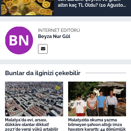
altın kaç TL Oldu? (10 Ağustos
güncel fiyatlar)
İNTERNET EDITÖRÜ
Beyza Nur Gül
Bunlar da ilginizi çekebilir
Malatya'da evi, arsası,
Malatya’da okuma yazma
dükkânı olanlar dikkat!
bilmeyen şahısın attığı imza
2027'de vergi yükü artabilir
hayatını kararttı: 44 dönümlük