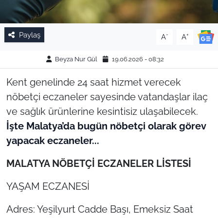
Paylaş
-
+
A
A
Beyza Nur Gül
19.06.2026 - 08:32
Kent genelinde 24 saat hizmet verecek
nöbetçi eczaneler sayesinde vatandaşlar ilaç
ve sağlık ürünlerine kesintisiz ulaşabilecek.
İşte Malatya’da bugün nöbetçi olarak görev
yapacak eczaneler...
MALATYA NÖBETÇİ ECZANELER LİSTESİ
YAŞAM ECZANESİ
Adres: Yeşilyurt Cadde Başı, Emeksiz Saat