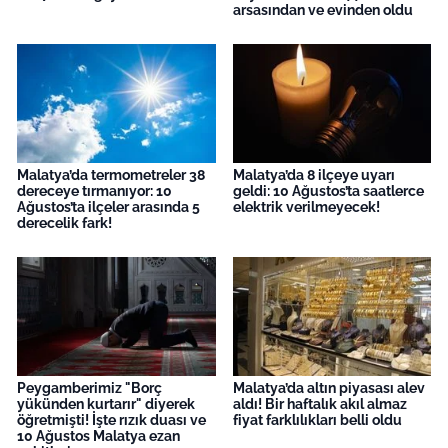
arsasından ve evinden oldu
Malatya’da termometreler 38
Malatya’da 8 ilçeye uyarı
dereceye tırmanıyor: 10
geldi: 10 Ağustos’ta saatlerce
Ağustos’ta ilçeler arasında 5
elektrik verilmeyecek!
derecelik fark!
Peygamberimiz "Borç
Malatya’da altın piyasası alev
yükünden kurtarır" diyerek
aldı! Bir haftalık akıl almaz
öğretmişti! İşte rızık duası ve
fiyat farklılıkları belli oldu
10 Ağustos Malatya ezan