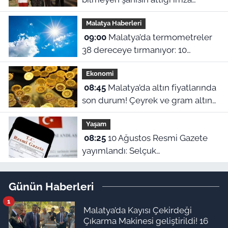
hayatını kararttı: 44 dönümlük
Malatya Haberleri
arsasından ve evinden oldu
09:00
Malatya’da termometreler
38 dereceye tırmanıyor: 10
Ağustos’ta ilçeler arasında 5
Ekonomi
derecelik fark!
08:45
Malatya’da altın fiyatlarında
son durum! Çeyrek ve gram altın
kaç TL Oldu? (10 Ağustos güncel
Yaşam
fiyatlar)
08:25
10 Ağustos Resmi Gazete
yayımlandı: Selçuk
Üniversitesi'nde çok sayıda
yönetmelik kaldırıldı!
Günün Haberleri
1
Malatya’da Kayısı Çekirdeği
Çıkarma Makinesi geliştirildi! 16