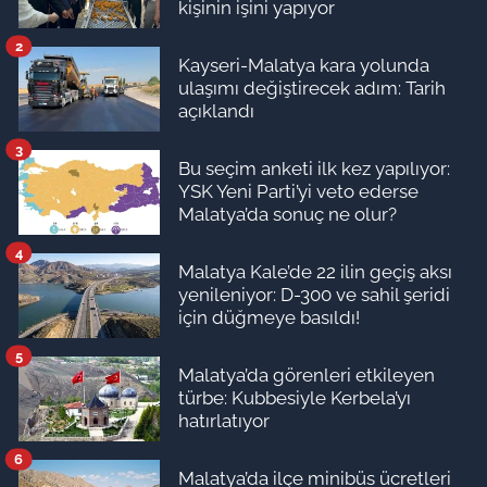
kişinin işini yapıyor
2
Kayseri-Malatya kara yolunda
ulaşımı değiştirecek adım: Tarih
açıklandı
3
Bu seçim anketi ilk kez yapılıyor:
YSK Yeni Parti’yi veto ederse
Malatya’da sonuç ne olur?
4
Malatya Kale’de 22 ilin geçiş aksı
yenileniyor: D-300 ve sahil şeridi
için düğmeye basıldı!
5
Malatya’da görenleri etkileyen
türbe: Kubbesiyle Kerbela’yı
hatırlatıyor
6
Malatya’da ilçe minibüs ücretleri