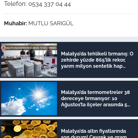
Telefon: 0534 337 04 44
Muhabir:
MUTLU SARIGÜL
Malatya’da tehlikeli tırmanış: O
zehirde yüzde 865’lik rekor,
yarım milyon sentetik hap
yakalandı!
Malatya’da termometreler 38
dereceye tırmanıyor: 10
Ağustos’ta ilçeler arasında 5
derecelik fark!
Malatya’da altın fiyatlarında
son durum! Çeyrek ve gram