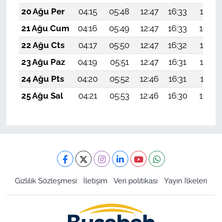
20 Ağu Per
04:15
05:48
12:47
16:33
19:37
21 Ağu Cum
04:16
05:49
12:47
16:33
19:36
22 Ağu Cts
04:17
05:50
12:47
16:32
19:34
23 Ağu Paz
04:19
05:51
12:47
16:31
19:33
24 Ağu Pts
04:20
05:52
12:46
16:31
19:31
25 Ağu Sal
04:21
05:53
12:46
16:30
19:30
Gizlilik Sözleşmesi
İletişim
Veri politikası
Yayın İlkeleri