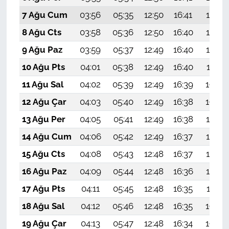
7 Ağu Cum
03:56
05:35
12:50
16:41
19:54
8 Ağu Cts
03:58
05:36
12:50
16:40
19:53
9 Ağu Paz
03:59
05:37
12:49
16:40
19:52
10 Ağu Pts
04:01
05:38
12:49
16:40
19:51
11 Ağu Sal
04:02
05:39
12:49
16:39
19:49
12 Ağu Çar
04:03
05:40
12:49
16:38
19:48
13 Ağu Per
04:05
05:41
12:49
16:38
19:47
14 Ağu Cum
04:06
05:42
12:49
16:37
19:45
15 Ağu Cts
04:08
05:43
12:48
16:37
19:44
16 Ağu Paz
04:09
05:44
12:48
16:36
19:43
17 Ağu Pts
04:11
05:45
12:48
16:35
19:41
18 Ağu Sal
04:12
05:46
12:48
16:35
19:40
19 Ağu Çar
04:13
05:47
12:48
16:34
19:39