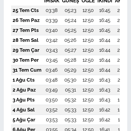
İMSAK
GÜNEŞ
ÖĞLE
İKINDI
AKŞA
25 Tem Cts
03:38
05:23
12:50
16:45
20:08
26 Tem Paz
03:39
05:24
12:50
16:45
20:07
27 Tem Pts
03:40
05:25
12:50
16:45
20:06
28 Tem Sal
03:42
05:26
12:50
16:44
20:05
29 Tem Çar
03:43
05:27
12:50
16:44
20:04
30 Tem Per
03:45
05:28
12:50
16:44
20:03
31 Tem Cum
03:46
05:29
12:50
16:44
20:02
1 Ağu Cts
03:48
05:30
12:50
16:43
20:01
2 Ağu Paz
03:49
05:31
12:50
16:43
20:00
3 Ağu Pts
03:50
05:32
12:50
16:43
19:59
4 Ağu Sal
03:52
05:33
12:50
16:42
19:58
5 Ağu Çar
03:53
05:33
12:50
16:42
19:57
6 Ağu Per
03:55
05:34
12:50
16:41
19:55