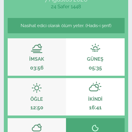
24 Safer 1448
Nasihat edici olarak ölüm yeter. (Hadis-i şerif)
İMSAK
GÜNEŞ
03:56
05:35
ÖĞLE
İKINDI
12:50
16:41