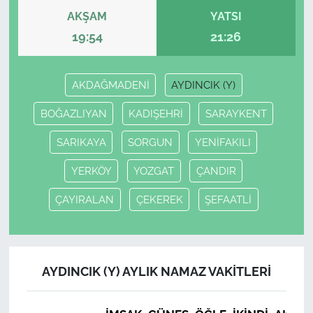
AKŞAM
YATSI
19:54
21:26
AKDAĞMADENİ
AYDINCIK (Y)
BOĞAZLIYAN
KADIŞEHRİ
SARAYKENT
SARIKAYA
SORGUN
YENİFAKILI
YERKÖY
YOZGAT
ÇANDIR
ÇAYIRALAN
ÇEKEREK
ŞEFAATLİ
AYDINCIK (Y) AYLIK NAMAZ VAKITLERI