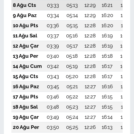
8 Ağu Cts
03:33
05:13
12:29
16:21
19:34
9 Ağu Paz
03:34
05:14
12:29
16:20
19:33
10 Ağu Pts
03:36
05:15
12:28
16:20
19:31
11 Ağu Sal
03:37
05:16
12:28
16:19
19:30
12 Ağu Çar
03:39
05:17
12:28
16:19
19:29
13 Ağu Per
03:40
05:18
12:28
16:18
19:28
14 Ağu Cum
03:42
05:19
12:28
16:17
19:26
15 Ağu Cts
03:43
05:20
12:28
16:17
19:25
16 Ağu Paz
03:45
05:21
12:27
16:16
19:23
17 Ağu Pts
03:46
05:22
12:27
16:15
19:22
18 Ağu Sal
03:48
05:23
12:27
16:15
19:21
19 Ağu Çar
03:49
05:24
12:27
16:14
19:19
20 Ağu Per
03:50
05:25
12:26
16:13
19:18