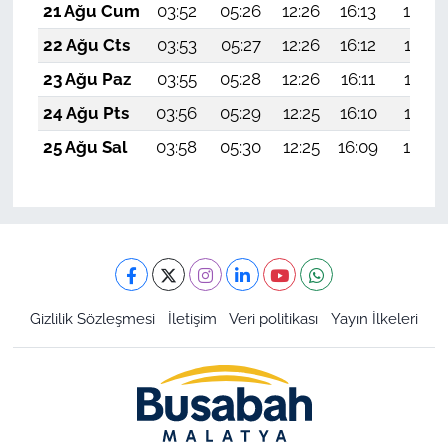
21 Ağu Cum
03:52
05:26
12:26
16:13
19:16
22 Ağu Cts
03:53
05:27
12:26
16:12
19:15
23 Ağu Paz
03:55
05:28
12:26
16:11
19:13
24 Ağu Pts
03:56
05:29
12:25
16:10
19:12
25 Ağu Sal
03:58
05:30
12:25
16:09
19:10
Gizlilik Sözleşmesi
İletişim
Veri politikası
Yayın İlkeleri