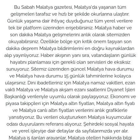
Bu Sabah Malatya gazetesi, Malatya'da yaşanan tüm
gelişmeleri tarafsız ve hızlı bir şekilde okurlarına ulaştırır.
Günlük yaşama dair ihtiyaç duyduğunuz tüm yerel verilere
tek bir platform üzerinden erişebilirsiniz. Malatya haber ve
son dakika Malatya gelişmelerini anlık olarak sitemizden
okuyabilirsiniz. Özellikle bölge için kritik önem taşıyan son
dakika deprem Malatya bildirimlerini en doğru kaynaklardan
alıp yayınlıyoruz. Haber akışının yanı sıra, vatandaşların günlük
hayatını planlaması için gerekli olan servisleri de eksiksiz
sunuyoruz. Sitemiz üzerinden güncel Malatya hava durumu
ve Malatya hava durumu 15 günlük tahminlerine kolayca
ulaşırsınız. Dini ibadetleriniz için Malatya namaz vakitleri, ezan
vakti Malatya ve Malatya akşam ezanı saatlerini Diyanet İşleri
Başkanlığı verileriyle uyumlu olarak paylaşıyoruz. Ekonomi ve
piyasa takipçileri için Malatya altın fiyatları, Malatya altın fiyatı
ve Malatya canlı altın fiyatları verilerini anlık grafiklerle
yansıtıyoruz. Bu verileri oluştururken Malatya kuyumcular
odası duyurularını referans alıyoruz. Şehirdeki sosyal hayata
ve yerel işleyişe dair detaylar da sayfalarımızda yer alır.
Malatya iş ilanları arayanlar, Malatya otelleri hakkında bilgi