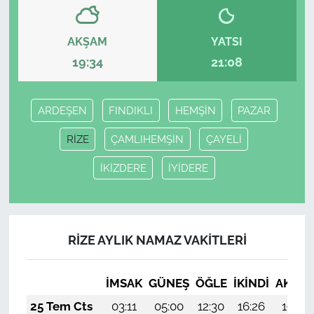
AKŞAM
YATSI
19:34
21:08
ARDEŞEN
FINDIKLI
HEMŞİN
PAZAR
RİZE
ÇAMLIHEMŞİN
ÇAYELİ
İKİZDERE
İYİDERE
RİZE AYLIK NAMAZ VAKITLERI
İMSAK
GÜNEŞ
ÖĞLE
İKINDI
AKŞA
25 Tem Cts
03:11
05:00
12:30
16:26
19:49