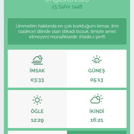
25 Safer 1448
Ümmetim hakkında en çok korktuğum kimse, ilmi
(sadece) dilinde olan (itikadı bozuk, ilmiyle amel
etmeyen) münafıklardır. (Hadis-i şerif)
İMSAK
GÜNEŞ
03:33
05:13
ÖĞLE
İKINDI
12:29
16:21