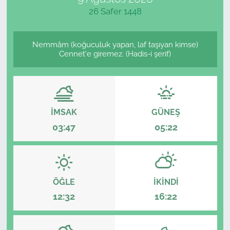
26 Safer 1448
Nemmâm (koğuculuk yapan, laf taşıyan kimse)
Cennet'e giremez. (Hadis-i şerif)
İMSAK
GÜNEŞ
03:47
05:22
ÖĞLE
İKINDI
12:32
16:22