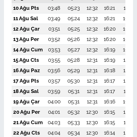
10 Ağu Pts
03:48
05:23
12:32
16:21
19:31
11 Ağu Sal
03:49
05:24
12:32
16:21
19:30
12 Ağu Çar
03:51
05:25
12:32
16:20
19:29
13 Ağu Per
03:52
05:26
12:32
16:20
19:28
14 Ağu Cum
03:53
05:27
12:32
16:19
19:26
15 Ağu Cts
03:55
05:28
12:31
16:19
19:25
16 Ağu Paz
03:56
05:29
12:31
16:18
19:24
17 Ağu Pts
03:57
05:30
12:31
16:17
19:22
18 Ağu Sal
03:59
05:31
12:31
16:17
19:21
19 Ağu Çar
04:00
05:31
12:31
16:16
19:20
20 Ağu Per
04:01
05:32
12:30
16:15
19:18
21 Ağu Cum
04:03
05:33
12:30
16:15
19:17
22 Ağu Cts
04:04
05:34
12:30
16:14
19:16