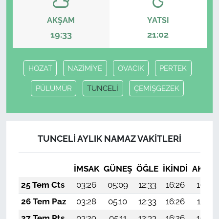
AKŞAM
YATSI
19:33
21:02
HOZAT
NAZİMİYE
OVACIK
PERTEK
PÜLÜMÜR
TUNCELİ
ÇEMİŞGEZEK
TUNCELİ AYLIK NAMAZ VAKITLERI
İMSAK
GÜNEŞ
ÖĞLE
İKINDI
AKŞA
25 Tem Cts
03:26
05:09
12:33
16:26
19:48
26 Tem Paz
03:28
05:10
12:33
16:26
19:47
27 Tem Pts
03:29
05:11
12:33
16:26
19:46