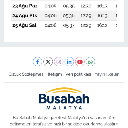
23 Ağu Paz
04:05
05:35
12:30
16:13
19:14
24 Ağu Pts
04:06
05:36
12:29
16:13
19:13
25 Ağu Sal
04:08
05:37
12:29
16:12
19:11
Gizlilik Sözleşmesi
İletişim
Veri politikası
Yayın İlkeleri
Bu Sabah Malatya gazetesi, Malatya'da yaşanan tüm
gelişmeleri tarafsız ve hızlı bir şekilde okurlarına ulaştırır.