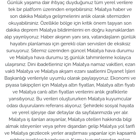
Günlük yaşama dair ihtiyaç duyduğunuz tüm yerel verilere
tek bir platform üzerinden erişebilirsiniz. Malatya haber ve
son dakika Malatya gelişmelerini anlık olarak sitemizden
okuyabilirsiniz. Özellikle bölge için kritik önem taşıyan son
dakika deprem Malatya bildirimlerini en doğru kaynaklardan
alıp yayınlıyoruz. Haber akışının yanı sıra, vatandaşların günlük
hayatını planlaması için gerekli olan servisleri de eksiksiz
sunuyoruz. Sitemiz üzerinden güncel Malatya hava durumu
ve Malatya hava durumu 15 günlük tahminlerine kolayca
ulaşırsınız. Dini ibadetleriniz için Malatya namaz vakitleri, ezan
vakti Malatya ve Malatya akşam ezanı saatlerini Diyanet İşleri
Başkanlığı verileriyle uyumlu olarak paylaşıyoruz. Ekonomi ve
piyasa takipçileri için Malatya altın fiyatları, Malatya altın fiyatı
ve Malatya canlı altın fiyatları verilerini anlık grafiklerle
yansıtıyoruz. Bu verileri oluştururken Malatya kuyumcular
odası duyurularını referans alıyoruz. Şehirdeki sosyal hayata
ve yerel işleyişe dair detaylar da sayfalarımızda yer alır.
Malatya iş ilanları arayanlar, Malatya otelleri hakkında bilgi
almak isteyenler veya şehre dışarıdan gelip Malatya yol tarifi
ve Malatya gezilecek yerler araştırması yapanlar için kapsamlı
rehber içerikleri hazırlıyoruz. Kamu kurumlarından gelen