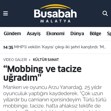
Gündem
Malatya Nöbetçi Eczaneler
Asayiş
Malatya Hava Durumu
Gündem
Asayiş
Ekonomi
Dünya
Bölge
S
14:35
MHP'li vekilin 'Kayısı' çıkışı iki şehri karıştırdı: 'Malatya’yı cinayetle suçlayamazsınız!'
Ekonomi
Malatya Namaz Vakitleri
14:31
Malatya’da dehşet anı: Kontrolden çıkan hafriyat kamyonu evin içine girdi!
Dünya
Malatya Trafik Yoğunluk Haritası
VIDEO GALERI
KÜLTÜR SANAT
“Mobbing ve tacize
Bölge
Süper Lig Puan Durumu ve Fikstür
uğradım”
Spor
Tüm Manşetler
Manken ve oyuncu Arzu Yanardağ, 25 yıldır
oyunculuk yaptığını kaydederek, “Çok uzun
Resmi İlanlar
Son Dakika Haberleri
yıllardır bu camianın içerisindeyim. Türlü türlü
mobbinge, tacize, hatta ahlaksız teklife de
Haber Arşivi