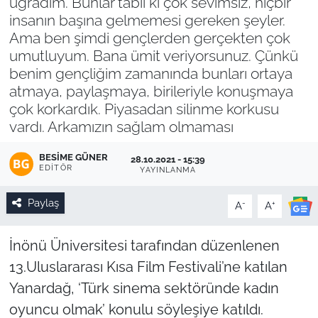
uğradım. Bunlar tabii ki çok sevimsiz, hiçbir
insanın başına gelmemesi gereken şeyler.
Ama ben şimdi gençlerden gerçekten çok
umutluyum. Bana ümit veriyorsunuz. Çünkü
benim gençliğim zamanında bunları ortaya
atmaya, paylaşmaya, birileriyle konuşmaya
çok korkardık. Piyasadan silinme korkusu
vardı. Arkamızın sağlam olmaması
BESIME GÜNER
28.10.2021 - 15:39
EDITÖR
YAYINLANMA
Paylaş
-
+
A
A
İnönü Üniversitesi tarafından düzenlenen
13.Uluslararası Kısa Film Festivali’ne katılan
Yanardağ, ‘Türk sinema sektöründe kadın
oyuncu olmak’ konulu söyleşiye katıldı.