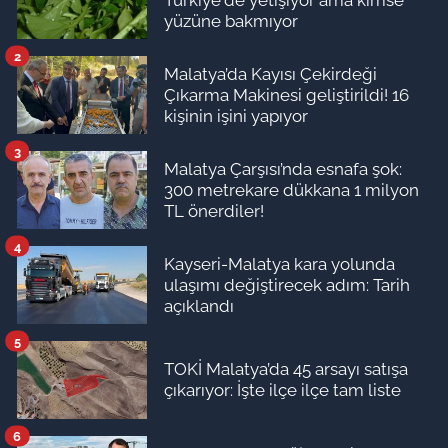
yüzüne bakmıyor
2
Malatya’da Kayısı Çekirdeği
Çıkarma Makinesi geliştirildi! 16
kişinin işini yapıyor
3
Malatya Çarşısı’nda esnafa şok:
300 metrekare dükkana 1 milyon
TL önerdiler!
4
Kayseri-Malatya kara yolunda
ulaşımı değiştirecek adım: Tarih
açıklandı
5
TOKİ Malatya’da 45 arsayı satışa
çıkarıyor: İşte ilçe ilçe tam liste
6