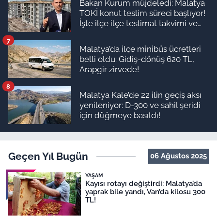
Bakan Kurum müjdeledi: Malatya
TOKİ konut teslim süreci başlıyor!
İşte ilçe ilçe teslimat takvimi ve
ödeme planı
7
Malatya’da ilçe minibüs ücretleri
belli oldu: Gidiş-dönüş 620 TL,
Arapgir zirvede!
8
Malatya Kale’de 22 ilin geçiş aksı
yenileniyor: D-300 ve sahil şeridi
için düğmeye basıldı!
Geçen Yıl Bugün
06 Ağustos 2025
YAŞAM
Kayısı rotayı değiştirdi: Malatya’da
yaprak bile yandı, Van’da kilosu 300
TL!