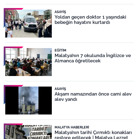
ASAYIŞ
Yoldan geçen doktor 1 yaşındaki
bebeğin hayatını kurtardı
EĞITIM
Malatya’nın 7 okulunda İngilizce ve
Almanca öğretilecek
ASAYIŞ
Akşam namazından önce cami alev
alev yandı
MALATYA HABERLERI
Malatya’nın tarihi Çırmıktı konakları
restore edilecek | Malatya Lezzet