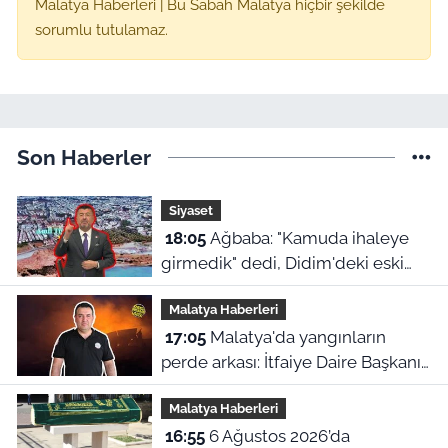
Malatya Haberleri | Bu Sabah Malatya hiçbir şekilde
sorumlu tutulamaz.
Son Haberler
Siyaset
18:05
Ağbaba: "Kamuda ihaleye
girmedik" dedi, Didim'deki eski
ihale iddiaları yeniden gündeme
Malatya Haberleri
geldi
17:05
Malatya'da yangınların
perde arkası: İtfaiye Daire Başkanı
en büyük hatayı açıkladı
Malatya Haberleri
16:55
6 Ağustos 2026’da