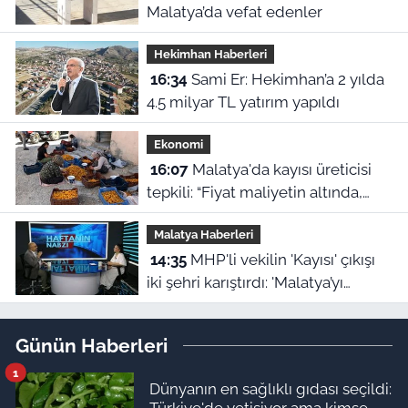
Malatya’da vefat edenler
Hekimhan Haberleri
16:34
Sami Er: Hekimhan’a 2 yılda
4.5 milyar TL yatırım yapıldı
Ekonomi
16:07
Malatya'da kayısı üreticisi
tepkili: “Fiyat maliyetin altında,
TMO neyi bekliyor?”
Malatya Haberleri
14:35
MHP'li vekilin 'Kayısı' çıkışı
iki şehri karıştırdı: 'Malatya’yı
cinayetle suçlayamazsınız!'
Günün Haberleri
1
Dünyanın en sağlıklı gıdası seçildi:
Türkiye'de yetişiyor ama kimse