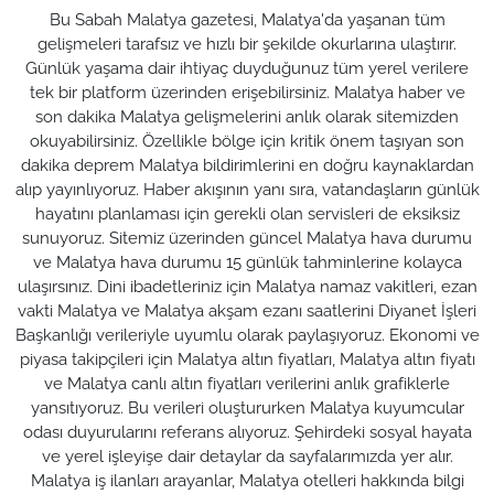
Bu Sabah Malatya gazetesi, Malatya'da yaşanan tüm
gelişmeleri tarafsız ve hızlı bir şekilde okurlarına ulaştırır.
Günlük yaşama dair ihtiyaç duyduğunuz tüm yerel verilere
tek bir platform üzerinden erişebilirsiniz. Malatya haber ve
son dakika Malatya gelişmelerini anlık olarak sitemizden
okuyabilirsiniz. Özellikle bölge için kritik önem taşıyan son
dakika deprem Malatya bildirimlerini en doğru kaynaklardan
alıp yayınlıyoruz. Haber akışının yanı sıra, vatandaşların günlük
hayatını planlaması için gerekli olan servisleri de eksiksiz
sunuyoruz. Sitemiz üzerinden güncel Malatya hava durumu
ve Malatya hava durumu 15 günlük tahminlerine kolayca
ulaşırsınız. Dini ibadetleriniz için Malatya namaz vakitleri, ezan
vakti Malatya ve Malatya akşam ezanı saatlerini Diyanet İşleri
Başkanlığı verileriyle uyumlu olarak paylaşıyoruz. Ekonomi ve
piyasa takipçileri için Malatya altın fiyatları, Malatya altın fiyatı
ve Malatya canlı altın fiyatları verilerini anlık grafiklerle
yansıtıyoruz. Bu verileri oluştururken Malatya kuyumcular
odası duyurularını referans alıyoruz. Şehirdeki sosyal hayata
ve yerel işleyişe dair detaylar da sayfalarımızda yer alır.
Malatya iş ilanları arayanlar, Malatya otelleri hakkında bilgi