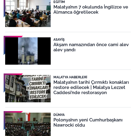
EĞITIM
Malatya’nın 7 okulunda İngilizce ve
Almanca öğretilecek
ASAYIŞ
Akşam namazından önce cami alev
alev yandı
MALATYA HABERLERI
Malatya’nın tarihi Çırmıktı konakları
restore edilecek | Malatya Lezzet
Caddesi’nde restorasyon
DÜNYA
Polonya’nın yeni Cumhurbaşkanı
Nawrocki oldu