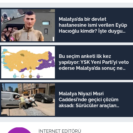
Malatya’da bir devlet
hastanesine ismi verilen Eyüp
Hacıoğlu kimdir? İşte duygu
dolu hikayesi
Bu seçim anketi ilk kez
yapılıyor: YSK Yeni Parti’yi veto
ederse Malatya’da sonuç ne
olur?
Malatya Niyazi Mısri
Caddesi’nde geçici çözüm
aksadı: Sürücüler araçları
iterek geçiyor!
İNTERNET EDITÖRÜ