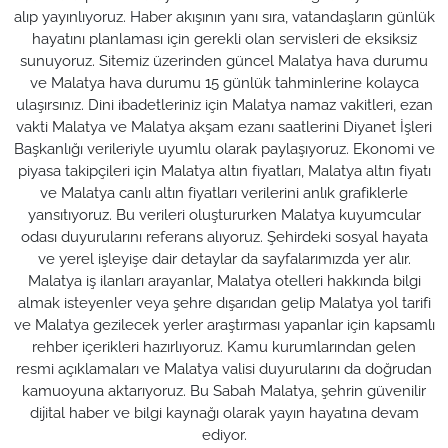
alıp yayınlıyoruz. Haber akışının yanı sıra, vatandaşların günlük
hayatını planlaması için gerekli olan servisleri de eksiksiz
sunuyoruz. Sitemiz üzerinden güncel Malatya hava durumu
ve Malatya hava durumu 15 günlük tahminlerine kolayca
ulaşırsınız. Dini ibadetleriniz için Malatya namaz vakitleri, ezan
vakti Malatya ve Malatya akşam ezanı saatlerini Diyanet İşleri
Başkanlığı verileriyle uyumlu olarak paylaşıyoruz. Ekonomi ve
piyasa takipçileri için Malatya altın fiyatları, Malatya altın fiyatı
ve Malatya canlı altın fiyatları verilerini anlık grafiklerle
yansıtıyoruz. Bu verileri oluştururken Malatya kuyumcular
odası duyurularını referans alıyoruz. Şehirdeki sosyal hayata
ve yerel işleyişe dair detaylar da sayfalarımızda yer alır.
Malatya iş ilanları arayanlar, Malatya otelleri hakkında bilgi
almak isteyenler veya şehre dışarıdan gelip Malatya yol tarifi
ve Malatya gezilecek yerler araştırması yapanlar için kapsamlı
rehber içerikleri hazırlıyoruz. Kamu kurumlarından gelen
resmi açıklamaları ve Malatya valisi duyurularını da doğrudan
kamuoyuna aktarıyoruz. Bu Sabah Malatya, şehrin güvenilir
dijital haber ve bilgi kaynağı olarak yayın hayatına devam
ediyor.