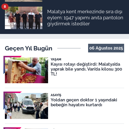
8
Malatya kent merkezinde sıra dışı
eylem: 1947 yapımı anıta pantolon
giydirmek istediler
Geçen Yıl Bugün
06 Ağustos 2025
YAŞAM
Kayısı rotayı değiştirdi: Malatya’da
yaprak bile yandı, Van’da kilosu 300
TL!
ASAYIŞ
Yoldan geçen doktor 1 yaşındaki
bebeğin hayatını kurtardı