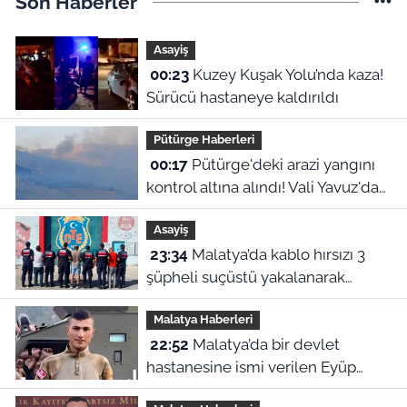
Son Haberler
Asayiş
00:23
Kuzey Kuşak Yolu’nda kaza!
Sürücü hastaneye kaldırıldı
Pütürge Haberleri
00:17
Pütürge'deki arazi yangını
kontrol altına alındı! Vali Yavuz'dan
çağrı
Asayiş
23:34
Malatya’da kablo hırsızı 3
şüpheli suçüstü yakalanarak
tutuklandı
Malatya Haberleri
22:52
Malatya’da bir devlet
hastanesine ismi verilen Eyüp
Hacıoğlu kimdir? İşte duygu dolu