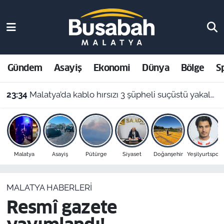
Gündem
Malatya Nöbetçi Eczaneler
Asayiş
Malatya Hava Durumu
Gündem
Asayiş
Ekonomi
Dünya
Bölge
S
Ekonomi
Malatya Namaz Vakitleri
23:34
Malatya’da kablo hırsızı 3 şüpheli suçüstü yakalanarak tutuklandı
Dünya
Malatya Trafik Yoğunluk Haritası
Bölge
Süper Lig Puan Durumu ve Fikstür
Malatya
Asayiş
Pütürge
Siyaset
Doğanşehir
Yeşilyurtspor
Spor
Tüm Manşetler
MALATYA HABERLERI
Resmi İlanlar
Son Dakika Haberleri
Resmî gazete
Haber Arşivi