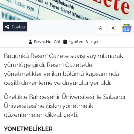
Paylaş
-
+
A
A
Beyza Nur Gül
15.06.2026 - 09:12
Bugünkü Resmî Gazete sayısı yayımlanarak
yürürlüğe girdi. Resmî Gazete’de
yönetmelikler ve ilan bölümü kapsamında
çeşitli düzenleme ve duyurular yer aldı.
Özellikle Bahçeşehir Üniversitesi ile Sabancı
Üniversitesi'ne ilişkin yönetmelik
düzenlemeleri dikkat çekti.
YÖNETMELİKLER