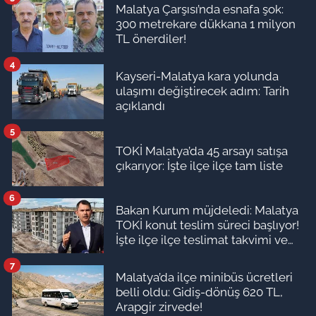
Malatya Çarşısı’nda esnafa şok:
300 metrekare dükkana 1 milyon
TL önerdiler!
4
Kayseri-Malatya kara yolunda
ulaşımı değiştirecek adım: Tarih
açıklandı
5
TOKİ Malatya’da 45 arsayı satışa
çıkarıyor: İşte ilçe ilçe tam liste
6
Bakan Kurum müjdeledi: Malatya
TOKİ konut teslim süreci başlıyor!
İşte ilçe ilçe teslimat takvimi ve
ödeme planı
7
Malatya’da ilçe minibüs ücretleri
belli oldu: Gidiş-dönüş 620 TL,
Arapgir zirvede!