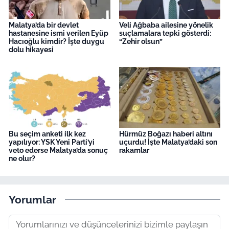
Malatya’da bir devlet
Veli Ağbaba ailesine yönelik
hastanesine ismi verilen Eyüp
suçlamalara tepki gösterdi:
Hacıoğlu kimdir? İşte duygu
“Zehir olsun”
dolu hikayesi
Bu seçim anketi ilk kez
Hürmüz Boğazı haberi altını
yapılıyor: YSK Yeni Parti’yi
uçurdu! İşte Malatya’daki son
veto ederse Malatya’da sonuç
rakamlar
ne olur?
Yorumlar