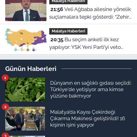
Malatya Haberleri
hikayesi
21:56
Veli Ağbaba ailesine yönelik
suçlamalara tepki gösterdi: “Zehir
olsun”
Malatya Haberleri
20:35
Bu seçim anketi ilk kez
yapılıyor: YSK Yeni Parti’yi veto
ederse Malatya’da sonuç ne olur?
Günün Haberleri
1
Dünyanın en sağlıklı gıdası seçildi:
Türkiye'de yetişiyor ama kimse
yüzüne bakmıyor
2
Malatya’da Kayısı Çekirdeği
Çıkarma Makinesi geliştirildi! 16
kişinin işini yapıyor
3