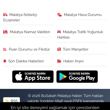
Malatya Nöbetçi
Malatya Hava Durumu
Eczaneler
Malatya Namaz Vakitleri
Malatya Trafik Yoğunluk
Haritası
Puan Durumu ve Fikstür
Tüm Manşetler
Son Dakika Haberleri
Haber Arşivi
© 2026 BuSabah Malatya Haber. Tüm hakları
RSS
saklıdır. İçerikler 5846 sayılı FSEK kapsamında
izinsiz kopyalanamaz.
En iyi site deneyimi sağlamak için çerezlerden