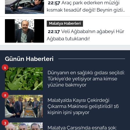
22:57
Araç park ederken müziği
kısmak tesadüf değil! Beynin gizli
refleksiymiş
Malatya Haberleri
22:17
Veli Ağbaba’nın ağabeyi Hür
Ağbaba tutuklandı!
Günün Haberleri
1
Dünyanın en sağlıklı gıdası seçildi:
Türkiye'de yetişiyor ama kimse
yüzüne bakmıyor
2
Malatya’da Kayısı Çekirdeği
Çıkarma Makinesi geliştirildi! 16
kişinin işini yapıyor
3
Malatya Çarşısı’nda esnafa şok: