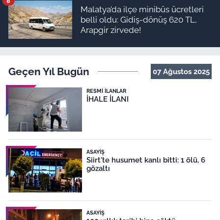
8
Malatya’da ilçe minibüs ücretleri
belli oldu: Gidiş-dönüş 620 TL,
Arapgir zirvede!
Geçen Yıl Bugün
07 Ağustos 2025
RESMI İLANLAR
İHALE İLANI
ASAYIŞ
Siirt'te husumet kanlı bitti: 1 ölü, 6
gözaltı
ASAYIŞ