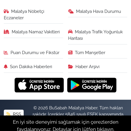
Malatya Nöbetçi
Malatya Hava Durumu
Eczaneler
Malatya Namaz Vakitleri
Malatya Trafik Yoğunluk
Haritası
Puan Durumu ve Fikstür
Tüm Manşetler
Son Dakika Haberleri
Haber Arşivi
© 2026 BuSabah Malatya Haber. Tüm hakları
RSS
saklıdır. İçerikler 5846 sayılı FSEK kapsamında
izinsiz kopyalanamaz.
En iyi site deneyimi sağlamak için çerezlerden
faydalanıyoruz. Detaylar için lütfen tıklayın.