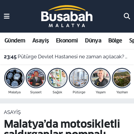
Gündem
Malatya Nöbetçi Eczaneler
Asayiş
Malatya Hava Durumu
Gündem
Asayiş
Ekonomi
Dünya
Bölge
S
23:45
Pütürge Devlet Hastanesi ne zaman açılacak? Vali Yavuz açıkladı
Ekonomi
Malatya Namaz Vakitleri
23:40
Hasat başladı: Kilogram fiyatı altınla yarışıyor
Dünya
Malatya Trafik Yoğunluk Haritası
Bölge
Süper Lig Puan Durumu ve Fikstür
Malatya
Siyaset
Sağlık
Pütürge
Yaşam
Yazıhan
Spor
Tüm Manşetler
ASAYIŞ
Resmi İlanlar
Son Dakika Haberleri
Malatya’da motosikletli
Haber Arşivi