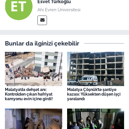
Esvet Türkoğlu
Ahi Evren Üniversitesi
Bunlar da ilginizi çekebilir
Malatya’da dehşet anı:
Malatya Çöşnük’te şantiye
Kontrolden çıkan hafriyat
kazası: Yüksekten düşen işçi
kamyonu evin içine girdi!
yaralandı