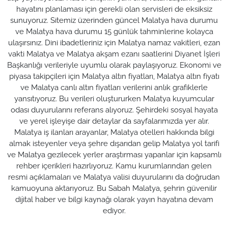
hayatını planlaması için gerekli olan servisleri de eksiksiz
sunuyoruz. Sitemiz üzerinden güncel Malatya hava durumu
ve Malatya hava durumu 15 günlük tahminlerine kolayca
ulaşırsınız. Dini ibadetleriniz için Malatya namaz vakitleri, ezan
vakti Malatya ve Malatya akşam ezanı saatlerini Diyanet İşleri
Başkanlığı verileriyle uyumlu olarak paylaşıyoruz. Ekonomi ve
piyasa takipçileri için Malatya altın fiyatları, Malatya altın fiyatı
ve Malatya canlı altın fiyatları verilerini anlık grafiklerle
yansıtıyoruz. Bu verileri oluştururken Malatya kuyumcular
odası duyurularını referans alıyoruz. Şehirdeki sosyal hayata
ve yerel işleyişe dair detaylar da sayfalarımızda yer alır.
Malatya iş ilanları arayanlar, Malatya otelleri hakkında bilgi
almak isteyenler veya şehre dışarıdan gelip Malatya yol tarifi
ve Malatya gezilecek yerler araştırması yapanlar için kapsamlı
rehber içerikleri hazırlıyoruz. Kamu kurumlarından gelen
resmi açıklamaları ve Malatya valisi duyurularını da doğrudan
kamuoyuna aktarıyoruz. Bu Sabah Malatya, şehrin güvenilir
dijital haber ve bilgi kaynağı olarak yayın hayatına devam
ediyor.