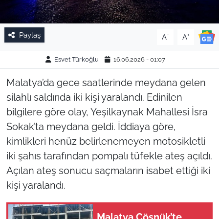
Paylaş
-
+
A
A
Esvet Türkoğlu
16.06.2026 - 01:07
Malatya’da gece saatlerinde meydana gelen
silahlı saldırıda iki kişi yaralandı. Edinilen
bilgilere göre olay, Yeşilkaynak Mahallesi İsra
Sokak’ta meydana geldi. İddiaya göre,
kimlikleri henüz belirlenemeyen motosikletli
iki şahıs tarafından pompalı tüfekle ateş açıldı.
Açılan ateş sonucu saçmaların isabet ettiği iki
kişi yaralandı.
Malatya Çöşnük’te