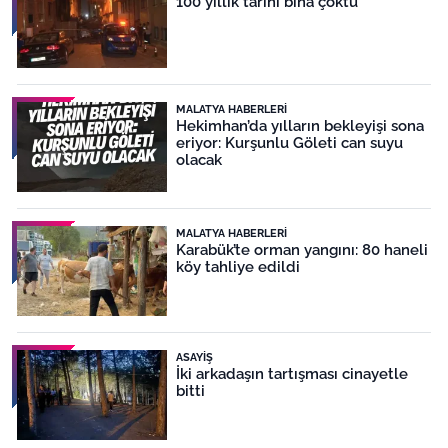
100 yıllık tarihi bina çöktü
MALATYA HABERLERI
Hekimhan’da yılların bekleyişi sona
eriyor: Kurşunlu Göleti can suyu
olacak
MALATYA HABERLERI
Karabük’te orman yangını: 80 haneli
köy tahliye edildi
ASAYIŞ
İki arkadaşın tartışması cinayetle
bitti