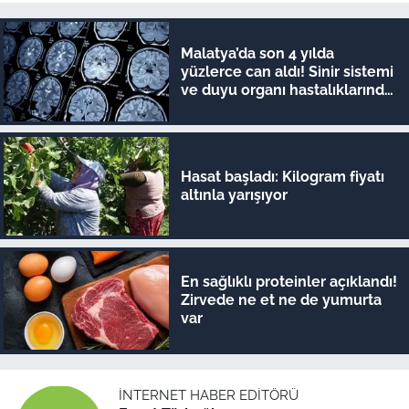
Malatya’da son 4 yılda
yüzlerce can aldı! Sinir sistemi
ve duyu organı hastalıklarında
şok veriler
Hasat başladı: Kilogram fiyatı
altınla yarışıyor
En sağlıklı proteinler açıklandı!
Zirvede ne et ne de yumurta
var
İNTERNET HABER EDITÖRÜ