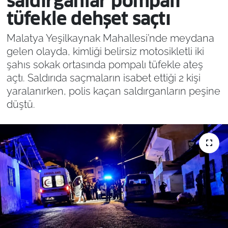
saldırganlar pompalı
tüfekle dehşet saçtı
Malatya Yeşilkaynak Mahallesi’nde meydana
gelen olayda, kimliği belirsiz motosikletli iki
şahıs sokak ortasında pompalı tüfekle ateş
açtı. Saldırıda saçmaların isabet ettiği 2 kişi
yaralanırken, polis kaçan saldırganların peşine
düştü.