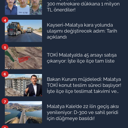
300 metrekare dükkana 1 milyon
TL önerdiler!
4
Kayseri-Malatya kara yolunda
ulaşımı değiştirecek adım: Tarih
açıklandı
5
TOKİ Malatya’da 45 arsayı satışa
çıkarıyor: İşte ilçe ilçe tam liste
6
Bakan Kurum müjdeledi: Malatya
TOKİ konut teslim süreci başlıyor!
İşte ilçe ilçe teslimat takvimi ve
ödeme planı
7
Malatya Kale’de 22 ilin geçiş aksı
yenileniyor: D-300 ve sahil şeridi
için düğmeye basıldı!