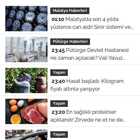
Malatya Haberleri
01:10
Malatya’da son 4 yılda
yüzlerce can aldı! Sinir sistemi ve
duyu organı hastalıklarında şok
Pütürge Haberleri
veriler
23:45
Pütürge Devlet Hastanesi
ne zaman açılacak? Vali Yavuz
açıkladı
Yaşam
23:40
Hasat başladı: Kilogram
fiyatı altınla yarışıyor
Yaşam
23:20
En sağlıklı proteinler
açıklandı! Zirvede ne et ne de
yumurta var
Yaşam