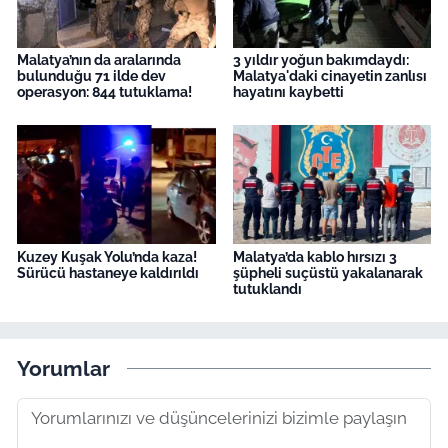
Malatya’nın da aralarında
3 yıldır yoğun bakımdaydı:
bulunduğu 71 ilde dev
Malatya'daki cinayetin zanlısı
operasyon: 844 tutuklama!
hayatını kaybetti
Kuzey Kuşak Yolu’nda kaza!
Malatya’da kablo hırsızı 3
Sürücü hastaneye kaldırıldı
şüpheli suçüstü yakalanarak
tutuklandı
Yorumlar