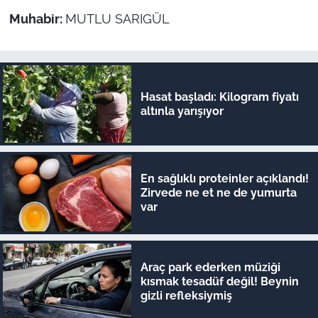
Muhabir:
MUTLU SARIGÜL
Hasat başladı: Kilogram fiyatı
altınla yarışıyor
En sağlıklı proteinler açıklandı!
Zirvede ne et ne de yumurta
var
Araç park ederken müziği
kısmak tesadüf değil! Beynin
gizli refleksiymiş