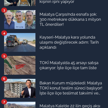
kişinin işini yapıyor
3
Malatya Çarşısı’nda esnafa şok:
300 metrekare dükkana 1 milyon
TL önerdiler!
4
Kayseri-Malatya kara yolunda
ulaşımı değiştirecek adım: Tarih
açıklandı
5
TOKİ Malatya’da 45 arsayı satışa
çıkarıyor: İşte ilçe ilçe tam liste
6
Bakan Kurum müjdeledi: Malatya
TOKİ konut teslim süreci başlıyor!
İşte ilçe ilçe teslimat takvimi ve
ödeme planı
7
Malatya Kale’de 22 ilin geçiş aksı