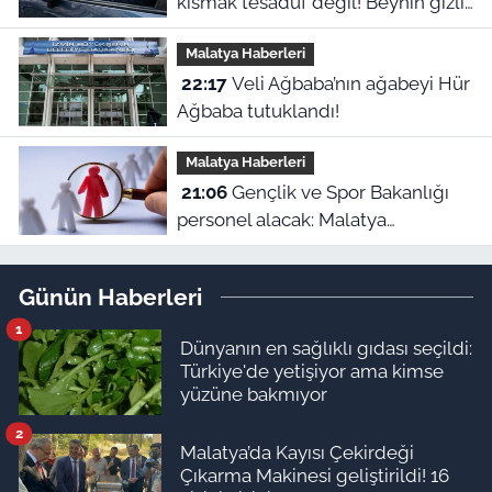
kısmak tesadüf değil! Beynin gizli
refleksiymiş
Malatya Haberleri
22:17
Veli Ağbaba’nın ağabeyi Hür
Ağbaba tutuklandı!
Malatya Haberleri
21:06
Gençlik ve Spor Bakanlığı
personel alacak: Malatya
kontenjanları ve başvuru detayları
belli oldu
Günün Haberleri
1
Dünyanın en sağlıklı gıdası seçildi:
Türkiye'de yetişiyor ama kimse
yüzüne bakmıyor
2
Malatya’da Kayısı Çekirdeği
Çıkarma Makinesi geliştirildi! 16