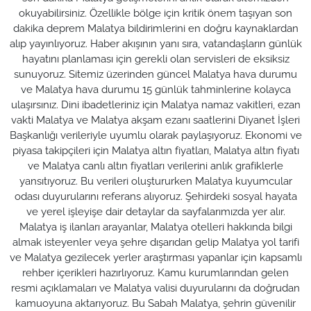
okuyabilirsiniz. Özellikle bölge için kritik önem taşıyan son
dakika deprem Malatya bildirimlerini en doğru kaynaklardan
alıp yayınlıyoruz. Haber akışının yanı sıra, vatandaşların günlük
hayatını planlaması için gerekli olan servisleri de eksiksiz
sunuyoruz. Sitemiz üzerinden güncel Malatya hava durumu
ve Malatya hava durumu 15 günlük tahminlerine kolayca
ulaşırsınız. Dini ibadetleriniz için Malatya namaz vakitleri, ezan
vakti Malatya ve Malatya akşam ezanı saatlerini Diyanet İşleri
Başkanlığı verileriyle uyumlu olarak paylaşıyoruz. Ekonomi ve
piyasa takipçileri için Malatya altın fiyatları, Malatya altın fiyatı
ve Malatya canlı altın fiyatları verilerini anlık grafiklerle
yansıtıyoruz. Bu verileri oluştururken Malatya kuyumcular
odası duyurularını referans alıyoruz. Şehirdeki sosyal hayata
ve yerel işleyişe dair detaylar da sayfalarımızda yer alır.
Malatya iş ilanları arayanlar, Malatya otelleri hakkında bilgi
almak isteyenler veya şehre dışarıdan gelip Malatya yol tarifi
ve Malatya gezilecek yerler araştırması yapanlar için kapsamlı
rehber içerikleri hazırlıyoruz. Kamu kurumlarından gelen
resmi açıklamaları ve Malatya valisi duyurularını da doğrudan
kamuoyuna aktarıyoruz. Bu Sabah Malatya, şehrin güvenilir