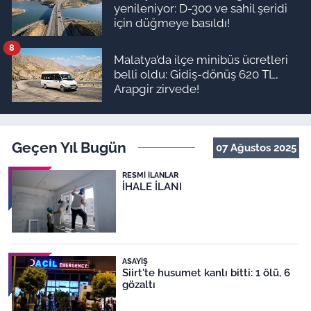
yenileniyor: D-300 ve sahil şeridi
için düğmeye basıldı!
8
Malatya’da ilçe minibüs ücretleri
belli oldu: Gidiş-dönüş 620 TL,
Arapgir zirvede!
Geçen Yıl Bugün
07 Ağustos 2025
RESMI İLANLAR
İHALE İLANI
ASAYIŞ
Siirt'te husumet kanlı bitti: 1 ölü, 6
gözaltı