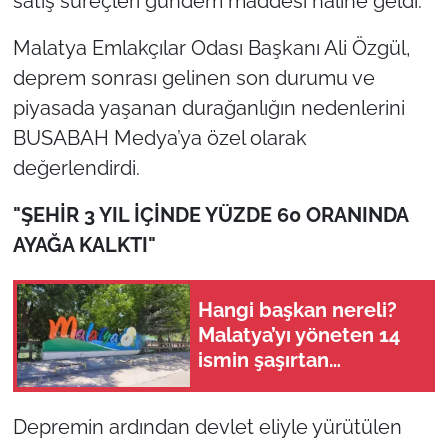
satış süreçleri gündem maddesi haline geldi.
Malatya Emlakçılar Odası Başkanı Ali Özgül,
deprem sonrası gelinen son durumu ve
piyasada yaşanan durağanlığın nedenlerini
BUSABAH Medya’ya özel olarak
değerlendirdi.
"ŞEHİR 3 YIL İÇİNDE YÜZDE 60 ORANINDA
AYAĞA KALKTI"
Hangi başkan nereli?
Malatya’yı yöneten 14
ismin şaşırtan
memleket haritası
Depremin ardından devlet eliyle yürütülen