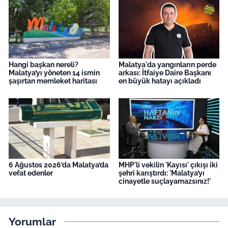
Hangi başkan nereli?
Malatya'da yangınların perde
Malatya’yı yöneten 14 ismin
arkası: İtfaiye Daire Başkanı
şaşırtan memleket haritası
en büyük hatayı açıkladı
6 Ağustos 2026’da Malatya’da
MHP'li vekilin 'Kayısı' çıkışı iki
vefat edenler
şehri karıştırdı: 'Malatya’yı
cinayetle suçlayamazsınız!'
Yorumlar