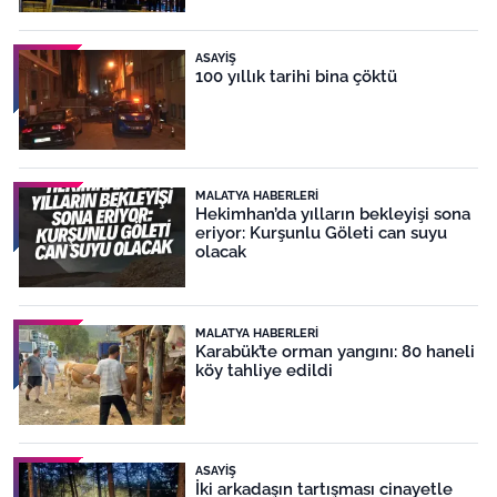
ASAYIŞ
100 yıllık tarihi bina çöktü
MALATYA HABERLERI
Hekimhan’da yılların bekleyişi sona
eriyor: Kurşunlu Göleti can suyu
olacak
MALATYA HABERLERI
Karabük’te orman yangını: 80 haneli
köy tahliye edildi
ASAYIŞ
İki arkadaşın tartışması cinayetle