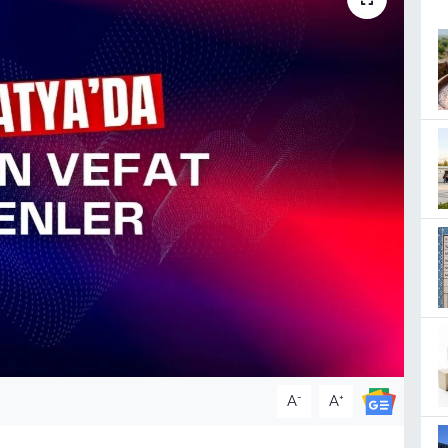
-
+
A
A