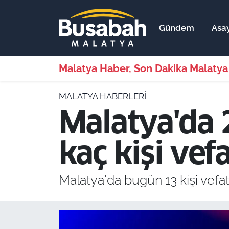
Gündem
Asay
Gündem
Malatya Nöbetçi Eczaneler
Asayiş
Malatya Hava Durumu
Malatya Haber, Son Dakika Malatya
Ekonomi
Malatya Namaz Vakitleri
MALATYA HABERLERI
Malatya'da 
Dünya
Malatya Trafik Yoğunluk Haritası
kaç kişi vefa
Bölge
Süper Lig Puan Durumu ve Fikstür
Spor
Tüm Manşetler
Malatya'da bugün 13 kişi vefat 
Resmi İlanlar
Son Dakika Haberleri
Haber Arşivi