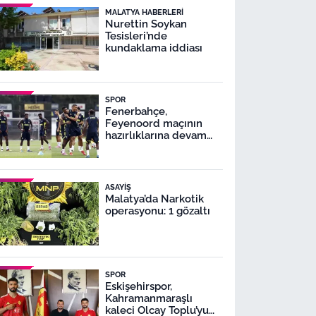
MALATYA HABERLERI
Nurettin Soykan
Tesisleri’nde
kundaklama iddiası
SPOR
Fenerbahçe,
Feyenoord maçının
hazırlıklarına devam
ediyor
ASAYIŞ
Malatya’da Narkotik
operasyonu: 1 gözaltı
SPOR
Eskişehirspor,
Kahramanmaraşlı
kaleci Olcay Toplu’yu