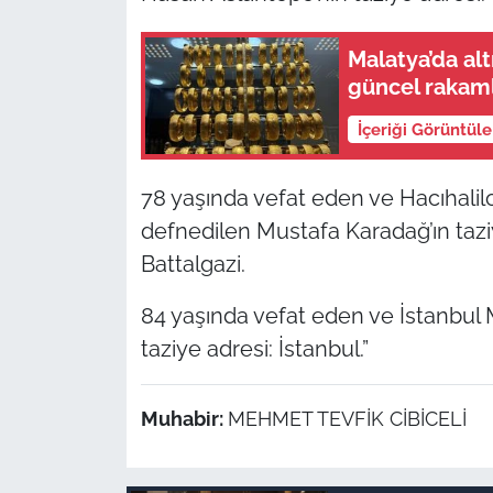
Malatya’da alt
güncel rakaml
İçeriği Görüntül
78 yaşında vefat eden ve Hacıhalil
defnedilen Mustafa Karadağ’ın taziy
Battalgazi.
84 yaşında vefat eden ve İstanbul 
taziye adresi: İstanbul.”
Muhabir:
MEHMET TEVFİK CİBİCELİ