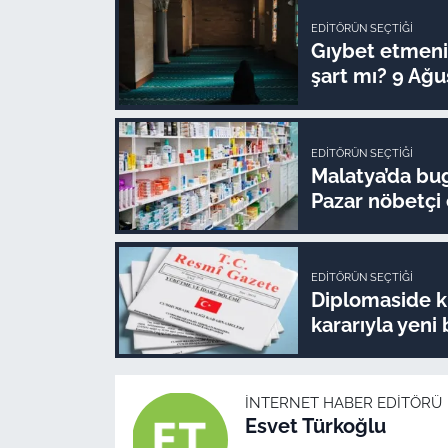
EDITÖRÜN SEÇTIĞI
Gıybet etmenin
şart mı? 9 Ağu
EDITÖRÜN SEÇTIĞI
Malatya’da bug
Pazar nöbetçi
EDITÖRÜN SEÇTIĞI
Diplomaside k
kararıyla yeni 
İNTERNET HABER EDITÖRÜ
Esvet Türkoğlu