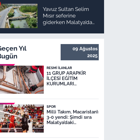
Yavuz Sultan Selim
Mısır seferine
giderken Malatya’da
inşa edildi: Peki,
buranın ismi neden
“Nadir?”
Geçen Yıl
09 Ağustos
Bugün
2025
RESMI İLANLAR
11 GRUP ARAPKİR
İLÇESİ EĞİTİM
KURUMLARI
DOĞALGAZ DÖNÜŞÜM
İŞİ
SPOR
Milli Takım, Macaristan’ı
3-0 yendi: Şimdi sıra
Malatya’daki
karşılaşmada