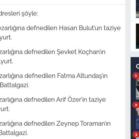
dresleri şöyle:
zarlığına defnedilen Hasan Bulut’un taziye
yurt.
zarlığına defnedilen Şevket Koçhan’ın
lyurt.
arlığına defnedilen Fatma Altundaş’ın
1
Battalgazi.
rlığına defnedilen Arif Özer’in taziye
2
urt.
zarlığına defnedilen Zeynep Toraman’ın
Battalgazi.
3