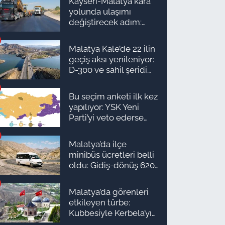
Kayseri-Malatya kara
yolunda ulaşımı
değiştirecek adım:
Tarih açıklandı
Malatya Kale’de 22 ilin
geçiş aksı yenileniyor:
D-300 ve sahil şeridi
için düğmeye basıldı!
Bu seçim anketi ilk kez
yapılıyor: YSK Yeni
Parti’yi veto ederse
Malatya’da sonuç ne
olur?
Malatya’da ilçe
minibüs ücretleri belli
oldu: Gidiş-dönüş 620
TL, Arapgir zirvede!
Malatya’da görenleri
etkileyen türbe:
Kubbesiyle Kerbela’yı
hatırlatıyor