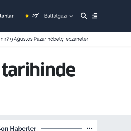
°
27
lanlar
Battalgazi
ınır? 9 Ağustos Pazar nöbetçi eczaneler
tarihinde
Son Haberler