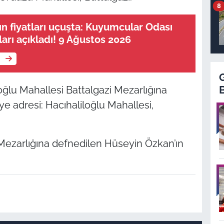
8
ın fiyatları uçuşta: Kuyumcular Odası
arı açıkladı! 9 Ağustos 2026
e
oğlu Mahallesi Battalgazi Mezarlığına
e adresi: Hacıhaliloğlu Mahallesi,
Mezarlığına defnedilen Hüseyin Özkan’ın