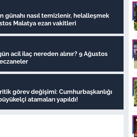
 günahı nasıl temizlenir, helalleşmek
stos Malatya ezan vakitleri
ün acil ilaç nereden alınır? 9 Ağustos
 eczaneler
ritik görev değişimi: Cumhurbaşkanlığı
büyükelçi atamaları yapıldı!