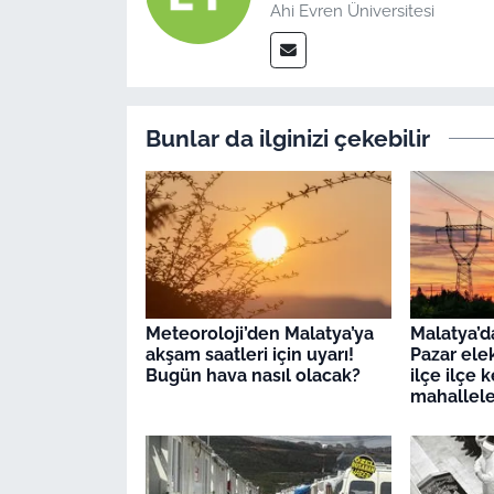
Ahi Evren Üniversitesi
Bunlar da ilginizi çekebilir
Meteoroloji’den Malatya’ya
Malatya’d
akşam saatleri için uyarı!
Pazar elek
Bugün hava nasıl olacak?
ilçe ilçe 
mahallele