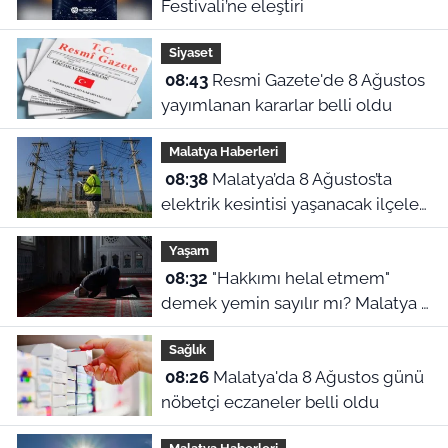
Festivali’ne eleştiri
Siyaset
08:43
Resmi Gazete'de 8 Ağustos
yayımlanan kararlar belli oldu
Malatya Haberleri
08:38
Malatya’da 8 Ağustos’ta
elektrik kesintisi yaşanacak ilçeler
ve mahalleler
Yaşam
08:32
"Hakkımı helal etmem"
demek yemin sayılır mı? Malatya 8
Ağustos namaz vakitleri
Sağlık
08:26
Malatya'da 8 Ağustos günü
nöbetçi eczaneler belli oldu