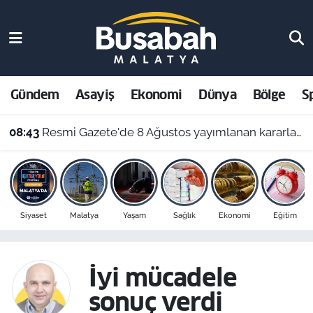
Gündem
Malatya Nöbetçi Eczaneler
Asayiş
Malatya Hava Durumu
Gündem
Asayiş
Ekonomi
Dünya
Bölge
S
Ekonomi
Malatya Namaz Vakitleri
08:43
Resmi Gazete'de 8 Ağustos yayımlanan kararlar belli oldu
Dünya
Malatya Trafik Yoğunluk Haritası
Bölge
Süper Lig Puan Durumu ve Fikstür
Siyaset
Malatya
Yaşam
Sağlık
Ekonomi
Eğitim
Spor
Tüm Manşetler
Resmi İlanlar
Son Dakika Haberleri
İyi mücadele
sonuç verdi
Haber Arşivi