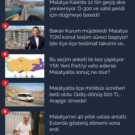
Malatya Kale’de 22 ilin geçiş aksı
yenileniyor: D-300 ve sahil şeridi
için düğmeye basıldı!
5
Bakan Kurum müjdeledi: Malatya
TOKİ konut teslim süreci başlıyor!
İşte ilçe ilçe teslimat takvimi ve
ödeme planı
6
Bu seçim anketi ilk kez yapılıyor:
YSK Yeni Parti’yi veto ederse
Malatya’da sonuç ne olur?
7
Malatya’da ilçe minibüs ücretleri
belli oldu: Gidiş-dönüş 620 TL,
Arapgir zirvede!
8
Malatya'nın 40 yıllık ustası anlattı:
Evlerde gösteriş dönemi sona
erdi