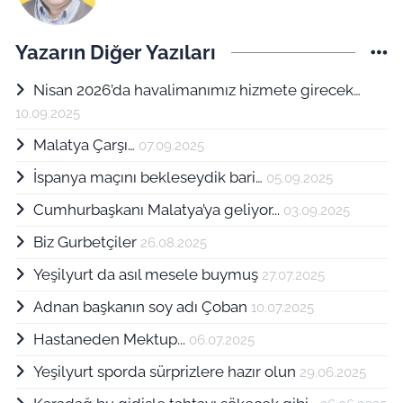
Yazarın Diğer Yazıları
Nisan 2026’da havalimanımız hizmete girecek…
10.09.2025
Malatya Çarşı…
07.09.2025
İspanya maçını bekleseydik bari…
05.09.2025
Cumhurbaşkanı Malatya’ya geliyor...
03.09.2025
Biz Gurbetçiler
26.08.2025
Yeşilyurt da asıl mesele buymuş
27.07.2025
Adnan başkanın soy adı Çoban
10.07.2025
Hastaneden Mektup...
06.07.2025
Yeşilyurt sporda sürprizlere hazır olun
29.06.2025