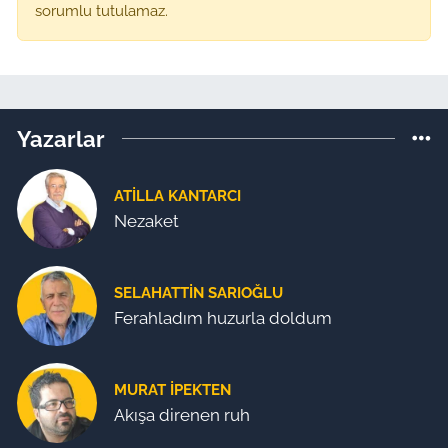
sorumlu tutulamaz.
Yazarlar
ATILLA KANTARCI
Nezaket
SELAHATTIN SARIOĞLU
Ferahladım huzurla doldum
MURAT İPEKTEN
Akışa direnen ruh