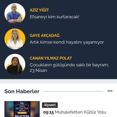
AZIZ YIĞIT
Efsaneyi kim kurtaracak!
GAYE AKÇADAĞ
Artık kimse kendi hayatını yaşamıyor
CANAN YILMAZ POLAT
Çocukların gülüşünde saklı bir bayram;
23 Nisan
Son Haberler
Siyaset
09:15
Muhalefetten Kültür Yolu