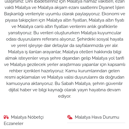
ulaşırsınız. Dini ibadetleriniz için Malatya namaz vakitleri, ezan
vakti Malatya ve Malatya akşam ezanı saatlerini Diyanet İşleri
Başkanlığı verileriyle uyumlu olarak paylaşıyoruz. Ekonomi ve
piyasa takipçileri için Malatya altın fiyatları, Malatya altın fiyatı
ve Malatya canlı altın fiyatları verilerini anlık grafiklerle
yansıtıyoruz. Bu verileri oluştururken Malatya kuyumcular
odası duyurularını referans alıyoruz. Şehirdeki sosyal hayata
ve yerel işleyişe dair detaylar da sayfalarımızda yer alır.
Malatya iş ilanları arayanlar, Malatya otelleri hakkında bilgi
almak isteyenler veya şehre dışarıdan gelip Malatya yol tarifi
ve Malatya gezilecek yerler araştırması yapanlar için kapsamlı
rehber içerikleri hazırlıyoruz. Kamu kurumlarından gelen
resmi açıklamaları ve Malatya valisi duyurularını da doğrudan
kamuoyuna aktarıyoruz. Bu Sabah Malatya, şehrin güvenilir
dijital haber ve bilgi kaynağı olarak yayın hayatına devam
ediyor.
Malatya Nöbetçi
Malatya Hava Durumu
Eczaneler