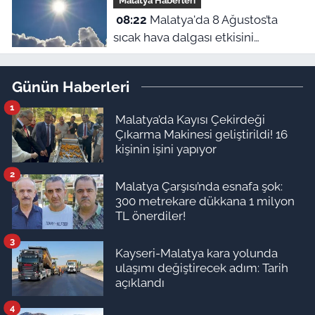
Malatya Haberleri
08:22
Malatya'da 8 Ağustos’ta
sıcak hava dalgası etkisini
sürdürüyor
Günün Haberleri
1
Malatya’da Kayısı Çekirdeği
Çıkarma Makinesi geliştirildi! 16
kişinin işini yapıyor
2
Malatya Çarşısı’nda esnafa şok:
300 metrekare dükkana 1 milyon
TL önerdiler!
3
Kayseri-Malatya kara yolunda
ulaşımı değiştirecek adım: Tarih
açıklandı
4