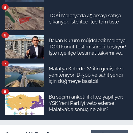
5
TOKİ Malatya’da 45 arsayı satışa
çıkarıyor: İşte ilçe ilçe tam liste
6
Bakan Kurum müjdeledi: Malatya
TOKİ konut teslim süreci başlıyor!
İşte ilçe ilçe teslimat takvimi ve
ödeme planı
7
Malatya Kale’de 22 ilin geçiş aksı
yenileniyor: D-300 ve sahil şeridi
için düğmeye basıldı!
8
Bu seçim anketi ilk kez yapılıyor:
YSK Yeni Parti’yi veto ederse
Malatya’da sonuç ne olur?