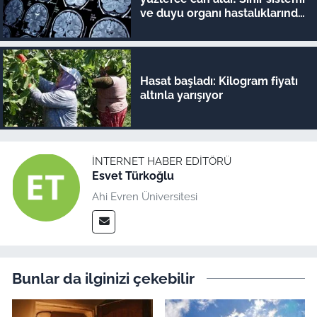
ve duyu organı hastalıklarında
şok veriler
Hasat başladı: Kilogram fiyatı
altınla yarışıyor
İNTERNET HABER EDITÖRÜ
Esvet Türkoğlu
Ahi Evren Üniversitesi
Bunlar da ilginizi çekebilir