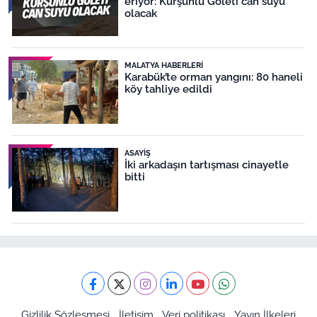
eriyor: Kurşunlu Göleti can suyu
olacak
MALATYA HABERLERI
Karabük’te orman yangını: 80 haneli
köy tahliye edildi
ASAYIŞ
İki arkadaşın tartışması cinayetle
bitti
Gizlilik Sözleşmesi
İletişim
Veri politikası
Yayın İlkeleri