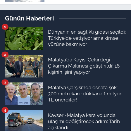
ediyor!
Günün Haberleri
1
Dünyanın en sağlıklı gıdası seçildi:
Türkiye'de yetişiyor ama kimse
yüzüne bakmıyor
2
Malatya’da Kayısı Çekirdeği
Çıkarma Makinesi geliştirildi! 16
kişinin işini yapıyor
3
Malatya Çarşısı’nda esnafa şok:
300 metrekare dükkana 1 milyon
TL önerdiler!
4
Kayseri-Malatya kara yolunda
ulaşımı değiştirecek adım: Tarih
açıklandı