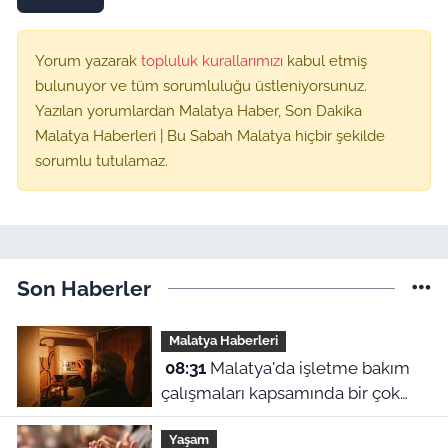
Yorum yazarak
topluluk kurallarımızı
kabul etmiş
bulunuyor ve tüm sorumluluğu üstleniyorsunuz.
Yazılan yorumlardan Malatya Haber, Son Dakika
Malatya Haberleri | Bu Sabah Malatya hiçbir şekilde
sorumlu tutulamaz.
Son Haberler
Malatya Haberleri
08:31
Malatya'da işletme bakım
çalışmaları kapsamında bir çok
ilçede planlı elektrik kesintileri
Yaşam
uygulanacak. Kesintilerin yap