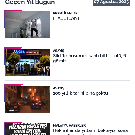
Geçen Yıl Bugün
07 Ağustos 2025
RESMI İLANLAR
İHALE İLANI
ASAYIŞ
Siirt'te husumet kanlı bitti: 1 ölü, 6
gözaltı
ASAYIŞ
100 yıllık tarihi bina çöktü
MALATYA HABERLERI
Hekimhan’da yılların bekleyişi sona