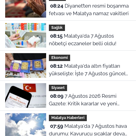
08:24
Diyanet’ten resmi boşanma
fetvası ve Malatya namaz vakitleri
Sağlık
08:15
Malatya'da 7 Ağustos
nöbetçi eczaneler belli oldu!
Ekonomi
08:12
Malatya'da altın fiyatları
yükselişte: İşte 7 Ağustos güncel
piyasa ekranı!
Siyaset
08:09
7 Ağustos 2026 Resmi
Gazete: Kritik kararlar ve yeni
yönetmelikler yürürlükte
Malatya Haberleri
07:59
Malatya'da 7 Ağustos hava
durumu: Kavurucu sıcaklar devam