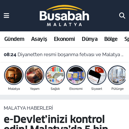
Gündem
Malatya Nöbetçi Eczaneler
Asayiş
Malatya Hava Durumu
Gündem
Asayiş
Ekonomi
Dünya
Bölge
S
Ekonomi
Malatya Namaz Vakitleri
08:24
Diyanet’ten resmi boşanma fetvası ve Malatya namaz vakitleri
Dünya
Malatya Trafik Yoğunluk Haritası
Bölge
Süper Lig Puan Durumu ve Fikstür
Malatya
Yaşam
Sağlık
Ekonomi
Siyaset
Pütürge
Spor
Tüm Manşetler
MALATYA HABERLERI
Resmi İlanlar
Son Dakika Haberleri
e-Devlet’inizi kontrol
Haber Arşivi