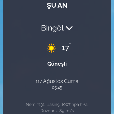
ŞU AN
Bingöl
°
17
Güneşli
07 Ağustos Cuma
05:45
Nem: %31, Basınç: 1007 hpa hPa,
Rüzgar: 2.89 m/s