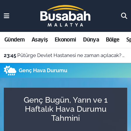
Gündem
Malatya Nöbetçi Eczaneler
Asayiş
Malatya Hava Durumu
Gündem
Asayiş
Ekonomi
Dünya
Bölge
S
Ekonomi
Malatya Namaz Vakitleri
23:45
Pütürge Devlet Hastanesi ne zaman açılacak? Vali Yavuz açıkladı
Dünya
Malatya Trafik Yoğunluk Haritası
Genç Hava Durumu
Bölge
Süper Lig Puan Durumu ve Fikstür
Spor
Tüm Manşetler
Genç Bugün, Yarın ve 1
Haftalık Hava Durumu
Resmi İlanlar
Son Dakika Haberleri
Tahmini
Haber Arşivi