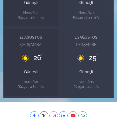
Güneşli
Güneşli
Nem: %37
Nem: %29
Rüzgar: 3.69 m/s
Rüzgar: 6.39 m/s
12 AĞUSTOS
13 AĞUSTOS
ÇARŞAMBA
PERŞEMBE
°
°
26
25
Güneşli
Güneşli
Nem: %21
Nem: %35
Rüzgar: 4.89 m/s
Rüzgar: 5.19 m/s