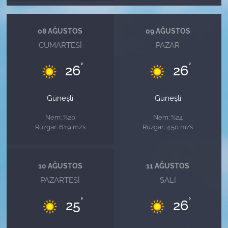
08 AĞUSTOS
09 AĞUSTOS
CUMARTESI
PAZAR
°
°
26
26
Güneşli
Güneşli
Nem: %20
Nem: %24
Rüzgar: 6.19 m/s
Rüzgar: 4.50 m/s
10 AĞUSTOS
11 AĞUSTOS
PAZARTESI
SALI
°
°
25
26