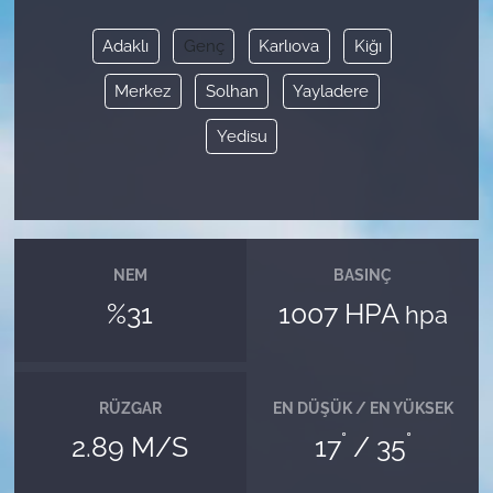
Adaklı
Genç
Karlıova
Kiğı
Merkez
Solhan
Yayladere
Yedisu
NEM
BASINÇ
%31
1007 HPA
hpa
RÜZGAR
EN DÜŞÜK / EN YÜKSEK
°
°
2.89 M/S
17
/ 35