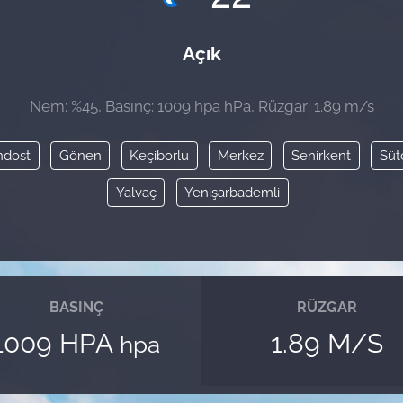
Açık
Nem: %45, Basınç: 1009 hpa hPa, Rüzgar: 1.89 m/s
ndost
Gönen
Keçiborlu
Merkez
Senirkent
Süt
Yalvaç
Yenişarbademli
BASINÇ
RÜZGAR
1009 HPA
1.89 M/S
hpa