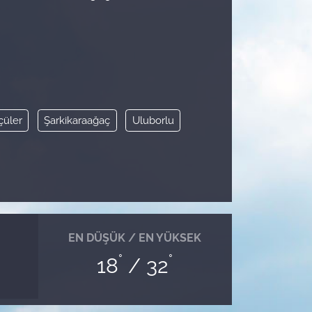
çüler
Şarkikaraağaç
Uluborlu
EN DÜŞÜK / EN YÜKSEK
°
°
18
/ 32