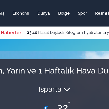
iş
Ekonomi
Dünya
Bölge
Spor
Resmi İ
 Haberleri
23:40
Hasat başladı: Kilogram fiyatı altınla y
u
, Yarın ve 1 Haftalık Hava 
Isparta
°
22