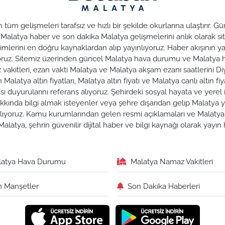
üm gelişmeleri tarafsız ve hızlı bir şekilde okurlarına ulaştırır.
. Malatya haber ve son dakika Malatya gelişmelerini anlık olarak sit
lerini en doğru kaynaklardan alıp yayınlıyoruz. Haber akışının yan
nuyoruz. Sitemiz üzerinden güncel Malatya hava durumu ve Malaty
az vakitleri, ezan vakti Malatya ve Malatya akşam ezanı saatlerini Di
alatya altın fiyatları, Malatya altın fiyatı ve Malatya canlı altın fiya
duyurularını referans alıyoruz. Şehirdeki sosyal hayata ve yerel iş
hakkında bilgi almak isteyenler veya şehre dışarıdan gelip Malatya y
zırlıyoruz. Kamu kurumlarından gelen resmi açıklamaları ve Malat
alatya, şehrin güvenilir dijital haber ve bilgi kaynağı olarak yayı
latya Hava Durumu
Malatya Namaz Vakitleri
 Manşetler
Son Dakika Haberleri