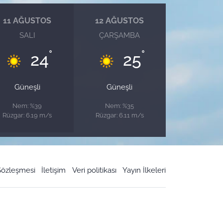
11 AĞUSTOS
12 AĞUSTOS
SALI
ÇARŞAMBA
°
°
24
25
Güneşli
Güneşli
Nem: %39
Nem: %35
Rüzgar: 6.19 m/s
Rüzgar: 6.11 m/s
 Sözleşmesi
İletişim
Veri politikası
Yayın İlkeleri