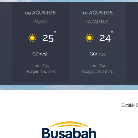
09 AĞUSTOS
10 AĞUSTOS
PAZAR
PAZARTESI
°
°
25
24
Güneşli
Güneşli
Nem: %39
Nem: %40
Rüzgar: 3.31 m/s
Rüzgar: 7.89 m/s
Gizlilik