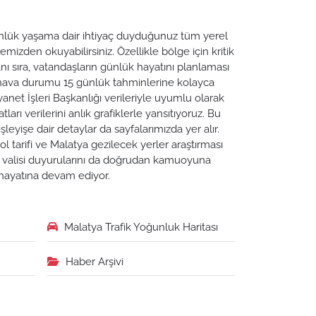
 Günlük yaşama dair ihtiyaç duyduğunuz tüm yerel
emizden okuyabilirsiniz. Özellikle bölge için kritik
ı sıra, vatandaşların günlük hayatını planlaması
a hava durumu 15 günlük tahminlerine kolayca
yanet İşleri Başkanlığı verileriyle uyumlu olarak
tları verilerini anlık grafiklerle yansıtıyoruz. Bu
leyişe dair detaylar da sayfalarımızda yer alır.
ol tarifi ve Malatya gezilecek yerler araştırması
ya valisi duyurularını da doğrudan kamuoyuna
n hayatına devam ediyor.
Malatya Trafik Yoğunluk Haritası
Haber Arşivi