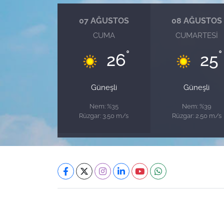
07 AĞUSTOS
08 AĞUSTOS
CUMA
CUMARTESI
°
°
26
25
Güneşli
Güneşli
Nem: %35
Nem: %39
Rüzgar: 3.50 m/s
Rüzgar: 2.50 m/s