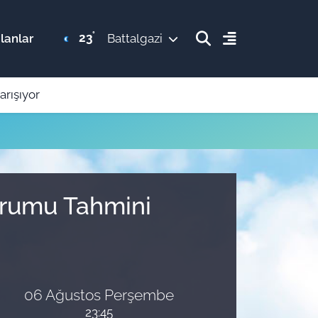
°
23
lanlar
Battalgazi
arışıyor
Durumu Tahmini
06 Ağustos Perşembe
23:45