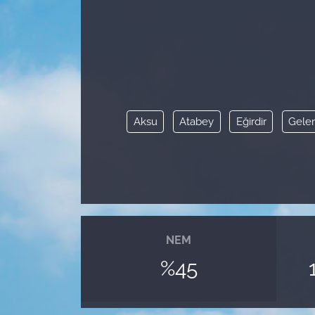
Aksu
Atabey
Eğirdir
Gele
NEM
%45