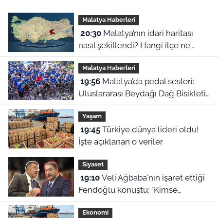
Malatya Haberleri
20:30
Malatya’nın idari haritası
nasıl şekillendi? Hangi ilçe ne
zaman ilçe oldu?
Malatya Haberleri
19:56
Malatya’da pedal sesleri:
Uluslararası Beydağı Dağ Bisikleti
Yarışı kortejle başladı
Yaşam
19:45
Türkiye dünya lideri oldu!
İşte açıklanan o veriler
Siyaset
19:10
Veli Ağbaba'nın işaret ettiği
Fendoğlu konuştu: "Kimse
kimseye kefil olamaz"
Ekonomi