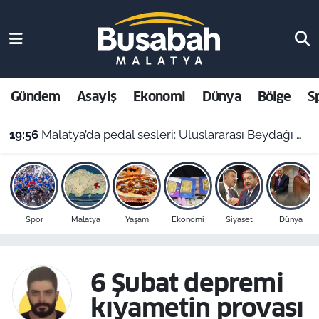
Gündem
Malatya Nöbetçi Eczaneler
Asayiş
Malatya Hava Durumu
Gündem
Asayiş
Ekonomi
Dünya
Bölge
S
Ekonomi
Malatya Namaz Vakitleri
19:56
Malatya’da pedal sesleri: Uluslararası Beydağı Dağ Bisikleti Yarışı kortejle başladı
Dünya
Malatya Trafik Yoğunluk Haritası
Bölge
Süper Lig Puan Durumu ve Fikstür
Spor
Malatya
Yaşam
Ekonomi
Siyaset
Dünya
Spor
Tüm Manşetler
Resmi İlanlar
Son Dakika Haberleri
6 Şubat depremi
kıyametin provası
Haber Arşivi