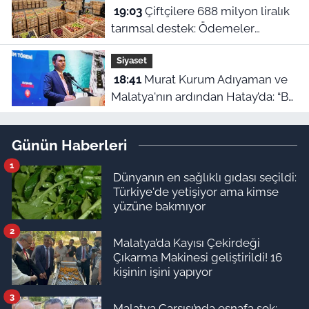
19:03
Çiftçilere 688 milyon liralık
tarımsal destek: Ödemeler
hesaplara yatıyor
Siyaset
18:41
Murat Kurum Adıyaman ve
Malatya'nın ardından Hatay’da: “Bu
işler ahbap çavuş ilişkisiyle
yürümez”
Günün Haberleri
1
Dünyanın en sağlıklı gıdası seçildi:
Türkiye'de yetişiyor ama kimse
yüzüne bakmıyor
2
Malatya’da Kayısı Çekirdeği
Çıkarma Makinesi geliştirildi! 16
kişinin işini yapıyor
3
Malatya Çarşısı’nda esnafa şok: