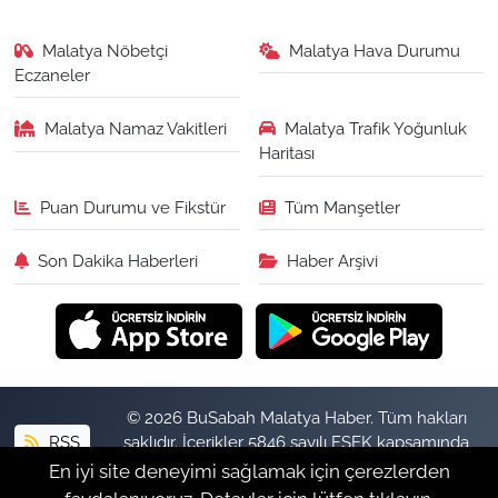
Malatya Nöbetçi
Malatya Hava Durumu
Eczaneler
Malatya Namaz Vakitleri
Malatya Trafik Yoğunluk
Haritası
Puan Durumu ve Fikstür
Tüm Manşetler
Son Dakika Haberleri
Haber Arşivi
© 2026 BuSabah Malatya Haber. Tüm hakları
RSS
saklıdır. İçerikler 5846 sayılı FSEK kapsamında
izinsiz kopyalanamaz.
En iyi site deneyimi sağlamak için çerezlerden