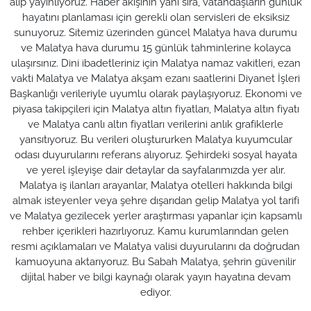
alıp yayınlıyoruz. Haber akışının yanı sıra, vatandaşların günlük
hayatını planlaması için gerekli olan servisleri de eksiksiz
sunuyoruz. Sitemiz üzerinden güncel Malatya hava durumu
ve Malatya hava durumu 15 günlük tahminlerine kolayca
ulaşırsınız. Dini ibadetleriniz için Malatya namaz vakitleri, ezan
vakti Malatya ve Malatya akşam ezanı saatlerini Diyanet İşleri
Başkanlığı verileriyle uyumlu olarak paylaşıyoruz. Ekonomi ve
piyasa takipçileri için Malatya altın fiyatları, Malatya altın fiyatı
ve Malatya canlı altın fiyatları verilerini anlık grafiklerle
yansıtıyoruz. Bu verileri oluştururken Malatya kuyumcular
odası duyurularını referans alıyoruz. Şehirdeki sosyal hayata
ve yerel işleyişe dair detaylar da sayfalarımızda yer alır.
Malatya iş ilanları arayanlar, Malatya otelleri hakkında bilgi
almak isteyenler veya şehre dışarıdan gelip Malatya yol tarifi
ve Malatya gezilecek yerler araştırması yapanlar için kapsamlı
rehber içerikleri hazırlıyoruz. Kamu kurumlarından gelen
resmi açıklamaları ve Malatya valisi duyurularını da doğrudan
kamuoyuna aktarıyoruz. Bu Sabah Malatya, şehrin güvenilir
dijital haber ve bilgi kaynağı olarak yayın hayatına devam
ediyor.