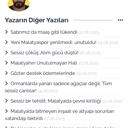
Yazarın Diğer Yazıları
Sabrımız da maaş gibi tükendi
31.08.2025
Yeni Malatyaspor yenilmedi, unutuldu!
29.08.2025
Sessiz çöküş: Alım gücü düştü!
26.08.2025
Malatya’nın Unutulmayan Hali
21.08.2025
Gözler destek ödemelerinde
19.08.2025
Ormanlarda yanan sadece ağaçlar değil; Tüm
sessiz canlılar!
14.08.2025
Sessiz bir tehdit: Malatya’da çevre kirliliği
12.08.2025
Malatya’da bitmeyen inşaat ve altyapı sorunları
vatandaşı bıktırdı
07.08.2025