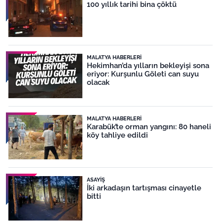
100 yıllık tarihi bina çöktü
MALATYA HABERLERI
Hekimhan’da yılların bekleyişi sona
eriyor: Kurşunlu Göleti can suyu
olacak
MALATYA HABERLERI
Karabük’te orman yangını: 80 haneli
köy tahliye edildi
ASAYIŞ
İki arkadaşın tartışması cinayetle
bitti