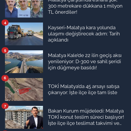
300 metrekare dükkana 1 milyon
TL önerdiler!
4
Kayseri-Malatya kara yolunda
ulaşımı değiştirecek adım: Tarih
açıklandı
5
Malatya Kale’de 22 ilin geçiş aksı
yenileniyor: D-300 ve sahil şeridi
için düğmeye basıldı!
6
TOKİ Malatya’da 45 arsayı satışa
çıkarıyor: İşte ilçe ilçe tam liste
7
Bakan Kurum müjdeledi: Malatya
TOKİ konut teslim süreci başlıyor!
İşte ilçe ilçe teslimat takvimi ve
ödeme planı