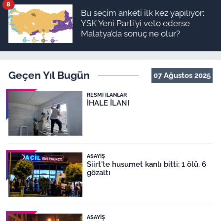
8
Bu seçim anketi ilk kez yapılıyor:
YSK Yeni Parti’yi veto ederse
Malatya’da sonuç ne olur?
Geçen Yıl Bugün
07 Ağustos 2025
RESMI İLANLAR
İHALE İLANI
ASAYIŞ
Siirt'te husumet kanlı bitti: 1 ölü, 6
gözaltı
ASAYIŞ