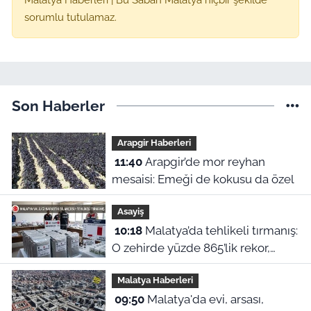
sorumlu tutulamaz.
Son Haberler
Arapgir Haberleri
11:40
Arapgir’de mor reyhan
mesaisi: Emeği de kokusu da özel
Asayiş
10:18
Malatya’da tehlikeli tırmanış:
O zehirde yüzde 865’lik rekor,
yarım milyon sentetik hap
Malatya Haberleri
yakalandı!
09:50
Malatya'da evi, arsası,