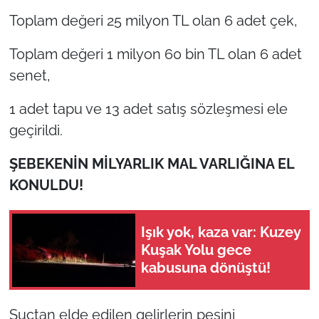
Toplam değeri 25 milyon TL olan 6 adet çek,
Toplam değeri 1 milyon 60 bin TL olan 6 adet
senet,
1 adet tapu ve 13 adet satış sözleşmesi ele
geçirildi.
ŞEBEKENİN MİLYARLIK MAL VARLIĞINA EL
KONULDU!
Işık yok, kaza var: Kuzey
Kuşak Yolu gece
kabusuna dönüştü!
Suçtan elde edilen gelirlerin peşini