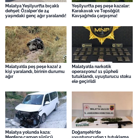
Malatya Yeşilyurt’ta bıçaklı
Yeşilyurt’ta peş peşe kazalar:
dehşet: Özalper'de 24
Karakavak ve Topsöğüt
yaşındaki genç ağır yaralandı!
Kavşağı’nda çarpışma!
Malatya’da peş peşe kaza! 2
Malatya’da narkotik
kişi yaralandı, birinin durumu
operasyonu! 11 şüpheli
ağır
tutuklandı, uyuşturucu stoku
ele geçirildi
Malatya yolunda kaza:
Doğanşehir’de
Menfeze çarpan sürücü
uyuşturucudan 1 tutuklama