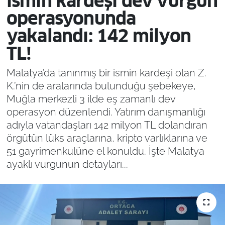
ismin kardeşi dev vurgun
operasyonunda
yakalandı: 142 milyon
TL!
Malatya’da tanınmış bir ismin kardeşi olan Z.
K.’nin de aralarında bulunduğu şebekeye,
Muğla merkezli 3 ilde eş zamanlı dev
operasyon düzenlendi. Yatırım danışmanlığı
adıyla vatandaşları 142 milyon TL dolandıran
örgütün lüks araçlarına, kripto varlıklarına ve
51 gayrimenkulüne el konuldu. İşte Malatya
ayaklı vurgunun detayları...