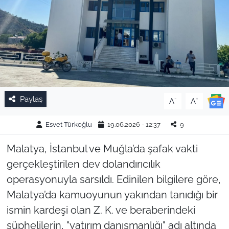
Paylaş
-
+
A
A
Esvet Türkoğlu
19.06.2026 - 12:37
9
Malatya, İstanbul ve Muğla’da şafak vakti
gerçekleştirilen dev dolandırıcılık
operasyonuyla sarsıldı. Edinilen bilgilere göre,
Malatya’da kamuoyunun yakından tanıdığı bir
ismin kardeşi olan Z. K. ve beraberindeki
şüphelilerin, "yatırım danışmanlığı" adı altında