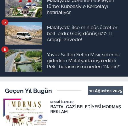
Malatya’da görenleri etkileyen
türbe: Kubbesiyle Kerbela’yı
hatırlatıyor
7
Malatya’da ilçe minibüs ücretleri
belli oldu: Gidiş-dönüş 620 TL,
Arapgir zirvede!
8
Yavuz Sultan Selim Mısır seferine
giderken Malatya’da inşa edildi:
Peki, buranın ismi neden “Nadir?”
Geçen Yıl Bugün
10 Ağustos 2025
RESMI İLANLAR
BATTALGAZİ BELEDİYESİ MORMAŞ
REKLAM