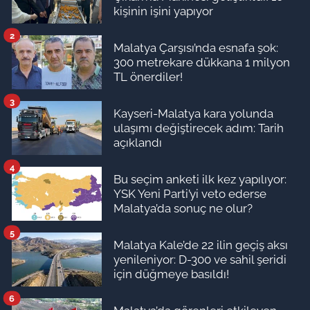
kişinin işini yapıyor
2
Malatya Çarşısı’nda esnafa şok:
300 metrekare dükkana 1 milyon
TL önerdiler!
3
Kayseri-Malatya kara yolunda
ulaşımı değiştirecek adım: Tarih
açıklandı
4
Bu seçim anketi ilk kez yapılıyor:
YSK Yeni Parti’yi veto ederse
Malatya’da sonuç ne olur?
5
Malatya Kale’de 22 ilin geçiş aksı
yenileniyor: D-300 ve sahil şeridi
için düğmeye basıldı!
6