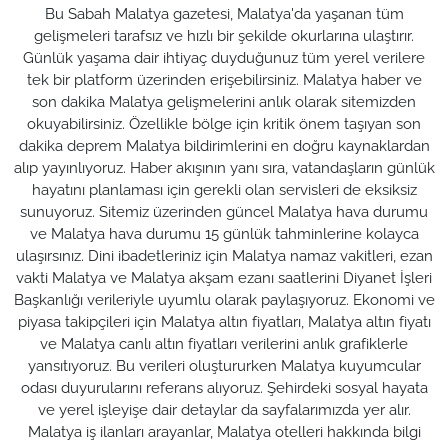
Bu Sabah Malatya gazetesi, Malatya'da yaşanan tüm
gelişmeleri tarafsız ve hızlı bir şekilde okurlarına ulaştırır.
Günlük yaşama dair ihtiyaç duyduğunuz tüm yerel verilere
tek bir platform üzerinden erişebilirsiniz. Malatya haber ve
son dakika Malatya gelişmelerini anlık olarak sitemizden
okuyabilirsiniz. Özellikle bölge için kritik önem taşıyan son
dakika deprem Malatya bildirimlerini en doğru kaynaklardan
alıp yayınlıyoruz. Haber akışının yanı sıra, vatandaşların günlük
hayatını planlaması için gerekli olan servisleri de eksiksiz
sunuyoruz. Sitemiz üzerinden güncel Malatya hava durumu
ve Malatya hava durumu 15 günlük tahminlerine kolayca
ulaşırsınız. Dini ibadetleriniz için Malatya namaz vakitleri, ezan
vakti Malatya ve Malatya akşam ezanı saatlerini Diyanet İşleri
Başkanlığı verileriyle uyumlu olarak paylaşıyoruz. Ekonomi ve
piyasa takipçileri için Malatya altın fiyatları, Malatya altın fiyatı
ve Malatya canlı altın fiyatları verilerini anlık grafiklerle
yansıtıyoruz. Bu verileri oluştururken Malatya kuyumcular
odası duyurularını referans alıyoruz. Şehirdeki sosyal hayata
ve yerel işleyişe dair detaylar da sayfalarımızda yer alır.
Malatya iş ilanları arayanlar, Malatya otelleri hakkında bilgi