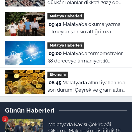
dükkânı olanlar dikkat! 2027'de
vergi yükü artabilir
Malatya Haberleri
09:42
Malatya’da okuma yazma
bilmeyen şahısın attığı imza
hayatını kararttı: 44 dönümlük
Malatya Haberleri
arsasından ve evinden oldu
09:00
Malatya’da termometreler
38 dereceye tırmanıyor: 10
Ağustos’ta ilçeler arasında 5
Ekonomi
derecelik fark!
08:45
Malatya’da altın fiyatlarında
son durum! Çeyrek ve gram altın
kaç TL Oldu? (10 Ağustos güncel
fiyatlar)
Günün Haberleri
1
Malatya’da Kayısı Çekirdeği
Çıkarma Makinesi geliştirildi! 16