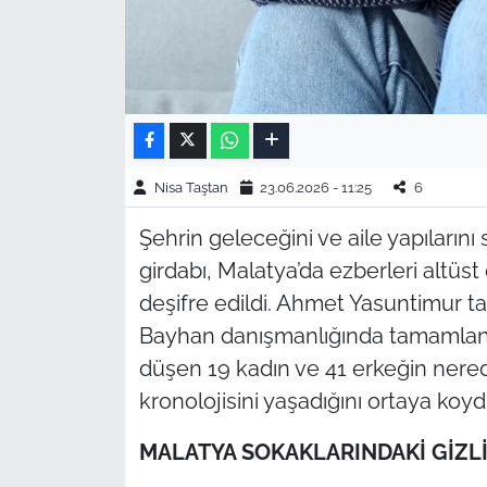
Nisa Taştan
23.06.2026 - 11:25
6
Şehrin geleceğini ve aile yapıların
girdabı, Malatya’da ezberleri altüst
deşifre edildi. Ahmet Yasuntimur ta
Bayhan danışmanlığında tamamlana
düşen 19 kadın ve 41 erkeğin nere
kronolojisini yaşadığını ortaya koyd
MALATYA SOKAKLARINDAKİ GİZLİ