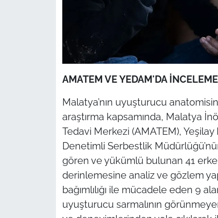
AMATEM VE YEDAM'DA İNCELEME 
Malatya’nın uyuşturucu anatomisini
araştırma kapsamında, Malatya İnön
Tedavi Merkezi (AMATEM), Yeşilay
Denetimli Serbestlik Müdürlüğü’nün
gören ve yükümlü bulunan 41 erkek 
derinlemesine analiz ve gözlem y
bağımlılığı ile mücadele eden 9 al
uyuşturucu sarmalının görünmeye