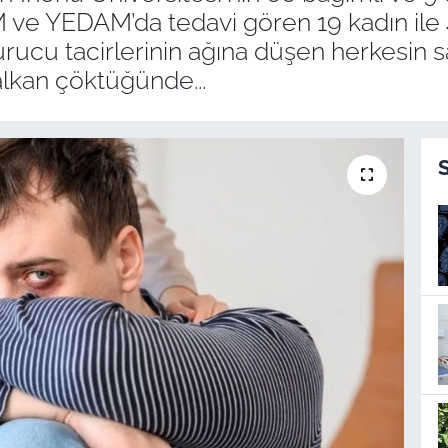
ve YEDAM’da tedavi gören 19 kadın ile 4
ucu tacirlerinin ağına düşen herkesin sa
lkan çöktüğünde...