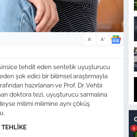
-
+
A
A
ı sinsice tehdit eden sentetik uyuşturucu
 eden şok edici bir bilimsel araştırmayla
rafından hazırlanan ve Prof. Dr. Vehbi
n doktora tezi, uyuşturucu sarmalına
deyse milimi milimine aynı çöküş
u.
 TEHLİKE
1