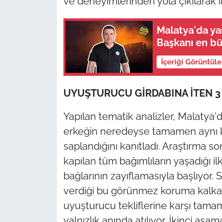
ve deneyimlerinden yola çıkılarak il
Malatya'da yan
Başkanı en bü
İçeriği Görüntül
UYUŞTURUCU GİRDABINA İTEN 
Yapılan tematik analizler, Malatya
erkeğin neredeyse tamamen aynı 
saplandığını kanıtladı. Araştırma s
kapılan tüm bağımlıların yaşadığı il
bağlarının zayıflamasıyla başlıyor. 
verdiği bu görünmez koruma kalkanı
uyuşturucu tekliflerine karşı tama
yalnızlık anında atılıyor. İkinci aş