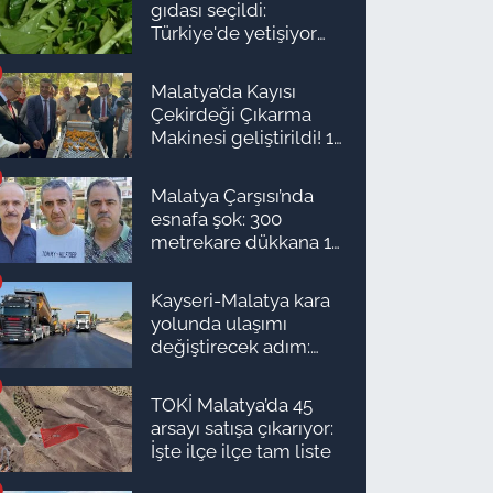
gıdası seçildi:
Türkiye'de yetişiyor
ama kimse yüzüne
bakmıyor
Malatya’da Kayısı
Çekirdeği Çıkarma
Makinesi geliştirildi! 16
kişinin işini yapıyor
Malatya Çarşısı’nda
esnafa şok: 300
metrekare dükkana 1
milyon TL önerdiler!
Kayseri-Malatya kara
yolunda ulaşımı
değiştirecek adım:
Tarih açıklandı
TOKİ Malatya’da 45
arsayı satışa çıkarıyor:
İşte ilçe ilçe tam liste