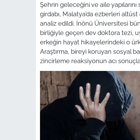
Şehrin geleceğini ve aile yapıların
girdabı, Malatya’da ezberleri altüst
analiz edildi. İnönü Üniversitesi 
birliğiyle geçen dev doktora tezi, 
erkeğin hayat hikayelerindeki o ür
Araştırma, bireyi koruyan sosyal b
zincirleme reaksiyonun acı sonuçla