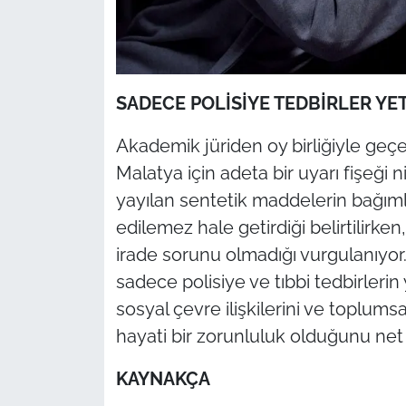
SADECE POLİSİYE TEDBİRLER Y
Akademik jüriden oy birliğiyle geç
Malatya için adeta bir uyarı fişeği n
yayılan sentetik maddelerin bağımlı
edilemez hale getirdiği belirtilirken
irade sorunu olmadığı vurgulanıyo
sadece polisiye ve tıbbi tedbirlerin
sosyal çevre ilişkilerini ve toplums
hayati bir zorunluluk olduğunu net 
KAYNAKÇA