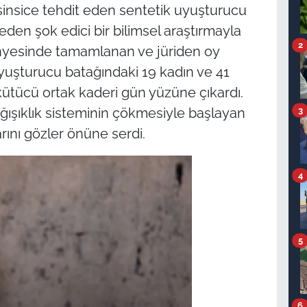
ı sinsice tehdit eden sentetik uyuşturucu
 eden şok edici bir bilimsel araştırmayla
2
bünyesinde tamamlanan ve jüriden oy
uyuşturucu batağındaki 19 kadın ve 41
kütücü ortak kaderi gün yüzüne çıkardı.
ağışıklık sisteminin çökmesiyle başlayan
3
rını gözler önüne serdi.
4
5
6