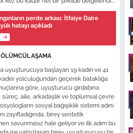
k kez bu kadar net bir şekilde belgelendi...
gınların perde arkası: İtfaiye Daire
yük hatayı açıkladı
e
3 ÖLÜMCÜL AŞAMA
'da uyuşturucuya başlayan 19 kadın ve 41
kader yolculuğundan geçerek bataklığa
onuçlarına göre, uyuşturucu girdabına
k süreç, aile, arkadaşlık ve toplumsal çevre
Sosyologların sosyal bağışıklık sistemi adını
 zayıfladığında, birey sentetik
men savunmasız hale geliyor ve ilk adım bu
amada ise yalnızlaşan birey, uyuşturucuyu bir