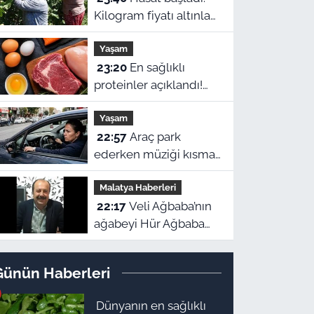
Kilogram fiyatı altınla
yarışıyor
Yaşam
23:20
En sağlıklı
proteinler açıklandı!
Zirvede ne et ne de
Yaşam
yumurta var
22:57
Araç park
ederken müziği kısmak
tesadüf değil! Beynin
Malatya Haberleri
gizli refleksiymiş
22:17
Veli Ağbaba’nın
ağabeyi Hür Ağbaba
tutuklandı!
Günün Haberleri
Dünyanın en sağlıklı