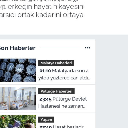
1 erkeğin hayat hikayesini
rsıcı ortak kaderini ortaya
Son Haberler
Malatya Haberleri
01:10
Malatya’da son 4
yılda yüzlerce can aldı!
Sinir sistemi ve duyu
Pütürge Haberleri
organı hastalıklarında
23:45
Pütürge Devlet
şok veriler
Hastanesi ne zaman
açılacak? Vali Yavuz
Yaşam
açıkladı
23:40
Hasat başladı: