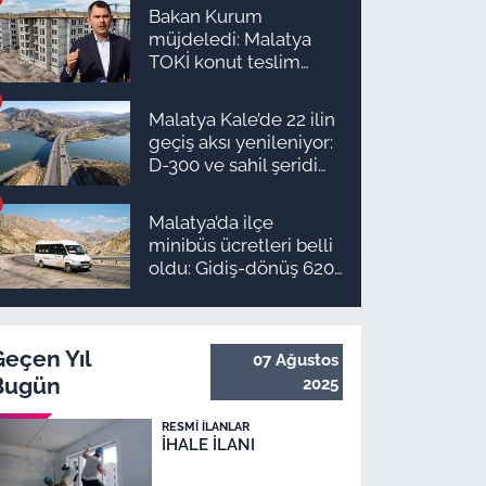
Bakan Kurum
müjdeledi: Malatya
TOKİ konut teslim
süreci başlıyor! İşte
ilçe ilçe teslimat
Malatya Kale’de 22 ilin
takvimi ve ödeme
geçiş aksı yenileniyor:
planı
D-300 ve sahil şeridi
için düğmeye basıldı!
Malatya’da ilçe
minibüs ücretleri belli
oldu: Gidiş-dönüş 620
TL, Arapgir zirvede!
Geçen Yıl
07 Ağustos
Bugün
2025
RESMI İLANLAR
İHALE İLANI