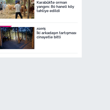
Karabük’te orman
yangını: 80 haneli köy
tahliye edildi
ASAYIŞ
İki arkadaşın tartışması
cinayetle bitti