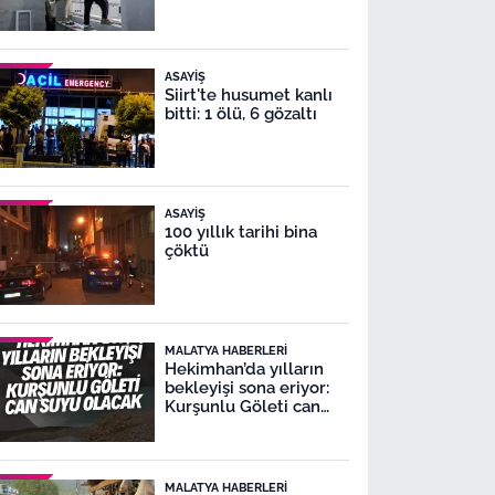
ASAYIŞ
Siirt'te husumet kanlı
bitti: 1 ölü, 6 gözaltı
ASAYIŞ
100 yıllık tarihi bina
çöktü
MALATYA HABERLERI
Hekimhan’da yılların
bekleyişi sona eriyor:
Kurşunlu Göleti can
suyu olacak
MALATYA HABERLERI