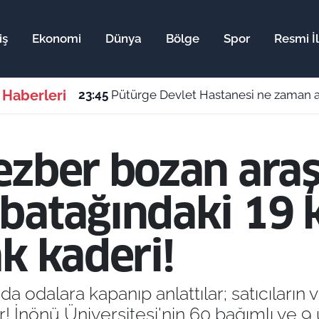
iş
Ekonomi
Dünya
Bölge
Spor
Resmi İ
 Haberleri
23:45
Pütürge Devlet Hastanesi ne zaman aç
ezber bozan araş
batağındaki 19 
k kaderi!
a odalara kapanıp anlattılar; satıcıların v
iler! İnönü Üniversitesi'nin 60 bağımlı ve 