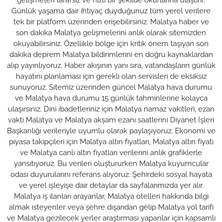
Günlük yaşama dair ihtiyaç duyduğunuz tüm yerel verilere
tek bir platform üzerinden erişebilirsiniz. Malatya haber ve
son dakika Malatya gelişmelerini anlık olarak sitemizden
okuyabilirsiniz. Özellikle bölge için kritik önem taşıyan son
dakika deprem Malatya bildirimlerini en doğru kaynaklardan
alıp yayınlıyoruz. Haber akışının yanı sıra, vatandaşların günlük
hayatını planlaması için gerekli olan servisleri de eksiksiz
sunuyoruz. Sitemiz üzerinden güncel Malatya hava durumu
ve Malatya hava durumu 15 günlük tahminlerine kolayca
ulaşırsınız. Dini ibadetleriniz için Malatya namaz vakitleri, ezan
vakti Malatya ve Malatya akşam ezanı saatlerini Diyanet İşleri
Başkanlığı verileriyle uyumlu olarak paylaşıyoruz. Ekonomi ve
piyasa takipçileri için Malatya altın fiyatları, Malatya altın fiyatı
ve Malatya canlı altın fiyatları verilerini anlık grafiklerle
yansıtıyoruz. Bu verileri oluştururken Malatya kuyumcular
odası duyurularını referans alıyoruz. Şehirdeki sosyal hayata
ve yerel işleyişe dair detaylar da sayfalarımızda yer alır.
Malatya iş ilanları arayanlar, Malatya otelleri hakkında bilgi
almak isteyenler veya şehre dışarıdan gelip Malatya yol tarifi
ve Malatya gezilecek yerler araştırması yapanlar için kapsamlı