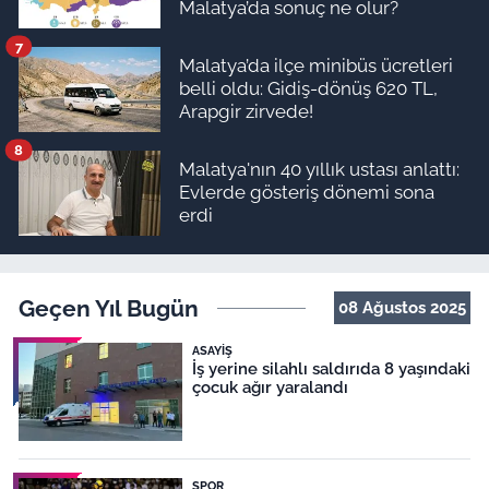
Malatya’da sonuç ne olur?
7
Malatya’da ilçe minibüs ücretleri
belli oldu: Gidiş-dönüş 620 TL,
Arapgir zirvede!
8
Malatya'nın 40 yıllık ustası anlattı:
Evlerde gösteriş dönemi sona
erdi
Geçen Yıl Bugün
08 Ağustos 2025
ASAYIŞ
İş yerine silahlı saldırıda 8 yaşındaki
çocuk ağır yaralandı
SPOR