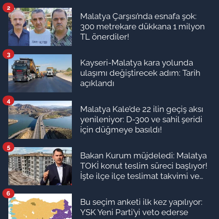
2
Malatya Çarşısı’nda esnafa şok:
300 metrekare dükkana 1 milyon
TL önerdiler!
3
Kayseri-Malatya kara yolunda
ulaşımı değiştirecek adım: Tarih
açıklandı
4
Malatya Kale’de 22 ilin geçiş aksı
yenileniyor: D-300 ve sahil şeridi
için düğmeye basıldı!
5
Bakan Kurum müjdeledi: Malatya
TOKİ konut teslim süreci başlıyor!
İşte ilçe ilçe teslimat takvimi ve
ödeme planı
6
Bu seçim anketi ilk kez yapılıyor:
YSK Yeni Parti’yi veto ederse