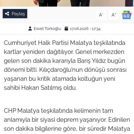
Paylaş
-
+
A
A
Esvet Türkoğlu
17.06.2026 - 17:34
Cumhuriyet Halk Partisi Malatya teşkilatında
kartlar yeniden dağıtılıyor. Genel merkezden
gelen son dakika kararıyla Barış Yıldız bugün
dönemi bitti. Kılıçdaroğlu’nun dönüşü sonrası
yaşanan bu kritik atamada koltuğun yeni
sahibi Hakan Satılmış oldu.
CHP Malatya teşkilatında kelimenin tam
anlamıyla bir siyasi deprem yaşanıyor. Edinilen
son dakika bilgilerine göre, bir süredir Malatya