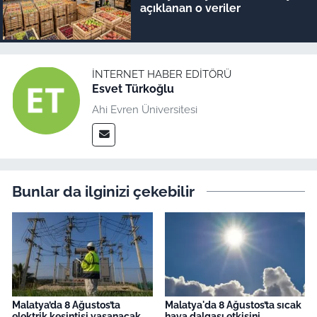
açıklanan o veriler
İNTERNET HABER EDITÖRÜ
Esvet Türkoğlu
Ahi Evren Üniversitesi
Bunlar da ilginizi çekebilir
Malatya’da 8 Ağustos’ta
Malatya'da 8 Ağustos’ta sıcak
elektrik kesintisi yaşanacak
hava dalgası etkisini