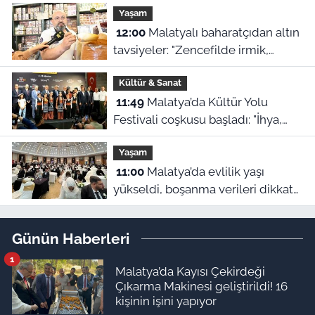
Yaşam
12:00
Malatyalı baharatçıdan altın
tavsiyeler: "Zencefilde irmik,
kimyonda bulgur var!"
Kültür & Sanat
11:49
Malatya’da Kültür Yolu
Festivali coşkusu başladı: "İhya,
inşa ve kültürle normalleşiyoruz"
Yaşam
11:00
Malatya’da evlilik yaşı
yükseldi, boşanma verileri dikkat
çekti
Günün Haberleri
1
Malatya’da Kayısı Çekirdeği
Çıkarma Makinesi geliştirildi! 16
kişinin işini yapıyor