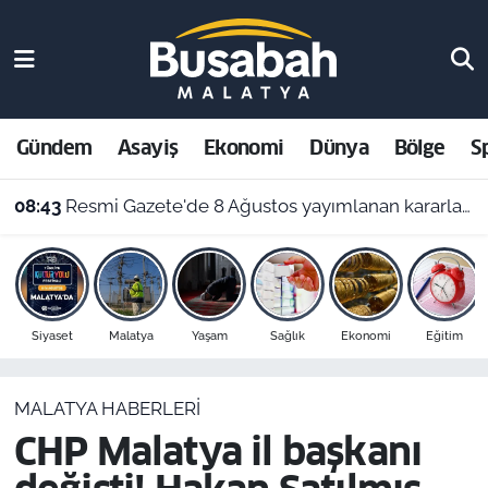
Gündem
Malatya Nöbetçi Eczaneler
Asayiş
Malatya Hava Durumu
Gündem
Asayiş
Ekonomi
Dünya
Bölge
S
Ekonomi
Malatya Namaz Vakitleri
08:43
Resmi Gazete'de 8 Ağustos yayımlanan kararlar belli oldu
Dünya
Malatya Trafik Yoğunluk Haritası
Bölge
Süper Lig Puan Durumu ve Fikstür
Siyaset
Malatya
Yaşam
Sağlık
Ekonomi
Eğitim
Spor
Tüm Manşetler
MALATYA HABERLERI
Resmi İlanlar
Son Dakika Haberleri
CHP Malatya il başkanı
Haber Arşivi