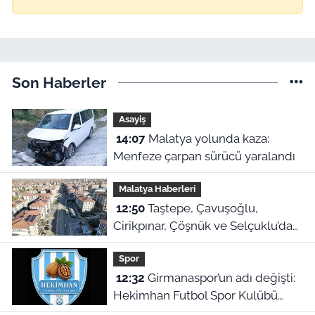
Son Haberler
Asayiş
14:07
Malatya yolunda kaza:
Menfeze çarpan sürücü yaralandı
Malatya Haberleri
12:50
Taştepe, Çavuşoğlu,
Cirikpınar, Çöşnük ve Selçuklu’da
konut teslimi için takvim açıklandı!
Spor
12:32
Girmanaspor’un adı değişti:
Hekimhan Futbol Spor Kulübü
geliyor