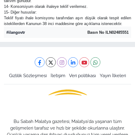
takvim günüdür.
14- Konsorsiyum olarak ihaleye teklif verilemez.
15- Diğer hususlar:
Teklif fiyatı ihale komisyonu tarafından aşırı düşük olarak tespit edilen
isteklilerden Kanunun 38 inci maddesine göre açıklama istenecektir.
#ilangovtr
Basın No ILN02485551
Gizlilik Sözleşmesi
İletişim
Veri politikası
Yayın İlkeleri
Bu Sabah Malatya gazetesi, Malatya'da yaşanan tüm
gelişmeleri tarafsız ve hızlı bir şekilde okurlarına ulaştırır.
Günlük yaşama dair ihtiyaç duyduğunuz tüm yerel verilere