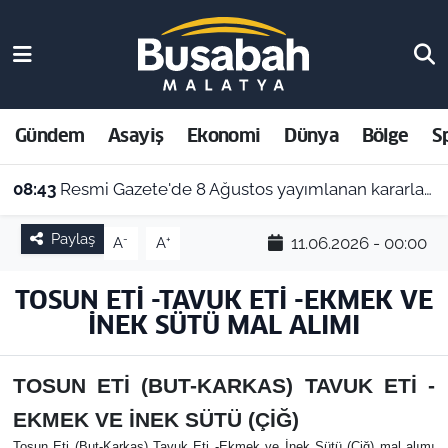
Gündem
Malatya Nöbetçi Eczaneler
Asayiş
Malatya Hava Durumu
Gündem
Asayiş
Ekonomi
Dünya
Bölge
S
Ekonomi
Malatya Namaz Vakitleri
08:43
Resmi Gazete'de 8 Ağustos yayımlanan kararlar belli oldu
Dünya
Malatya Trafik Yoğunluk Haritası
Paylaş
-
+
11.06.2026 - 00:00
A
A
Bölge
Süper Lig Puan Durumu ve Fikstür
TOSUN ETİ -TAVUK ETİ -EKMEK VE
İNEK SÜTÜ MAL ALIMI
Spor
Tüm Manşetler
Resmi İlanlar
Son Dakika Haberleri
TOSUN ETİ (BUT-KARKAS) TAVUK ETİ -
EKMEK VE İNEK SÜTÜ (ÇİĞ)
Haber Arşivi
Tosun Eti (But-Karkas) Tavuk Eti -Ekmek ve İnek Sütü (Çiğ) mal alımı