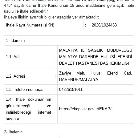
4734 sayılı Kamu İhale Kanununun 19 uncu maddesine göre açık ihale
usulü ile ihale edilecektir.
İhaleye ilişkin ayrıntılı bilgiler aşağıda yer almaktadır:
İhale Kayıt Numarası (İKN)
:
2026/1024433
1- İdarenin
MALATYA İL SAĞLIK MÜDÜRLÜĞÜ
1.1. Adı
:
MALATYA DARENDE HULUSİ EFENDİ
DEVLET HASTANESİ BAŞHEKİMLİĞİ
Zaviye Mah. Hulusi Efendi Cad.
1.2. Adresi
:
DARENDE/MALATYA
1.3. Telefon numarası
:
04226151011
1.4. İhale dokümanının
görülebileceği ve
:
https://ekap.kik.gov.tr/EKAP/
indirilebileceği internet
sayfası
2- İhalenin