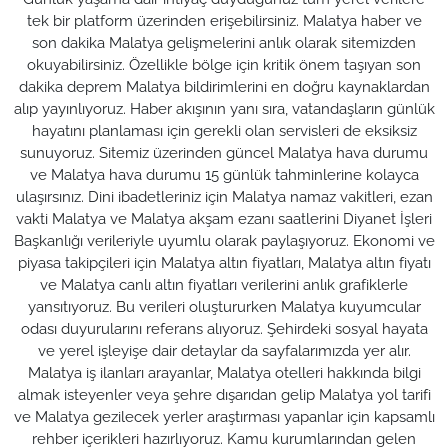
tek bir platform üzerinden erişebilirsiniz. Malatya haber ve
son dakika Malatya gelişmelerini anlık olarak sitemizden
okuyabilirsiniz. Özellikle bölge için kritik önem taşıyan son
dakika deprem Malatya bildirimlerini en doğru kaynaklardan
alıp yayınlıyoruz. Haber akışının yanı sıra, vatandaşların günlük
hayatını planlaması için gerekli olan servisleri de eksiksiz
sunuyoruz. Sitemiz üzerinden güncel Malatya hava durumu
ve Malatya hava durumu 15 günlük tahminlerine kolayca
ulaşırsınız. Dini ibadetleriniz için Malatya namaz vakitleri, ezan
vakti Malatya ve Malatya akşam ezanı saatlerini Diyanet İşleri
Başkanlığı verileriyle uyumlu olarak paylaşıyoruz. Ekonomi ve
piyasa takipçileri için Malatya altın fiyatları, Malatya altın fiyatı
ve Malatya canlı altın fiyatları verilerini anlık grafiklerle
yansıtıyoruz. Bu verileri oluştururken Malatya kuyumcular
odası duyurularını referans alıyoruz. Şehirdeki sosyal hayata
ve yerel işleyişe dair detaylar da sayfalarımızda yer alır.
Malatya iş ilanları arayanlar, Malatya otelleri hakkında bilgi
almak isteyenler veya şehre dışarıdan gelip Malatya yol tarifi
ve Malatya gezilecek yerler araştırması yapanlar için kapsamlı
rehber içerikleri hazırlıyoruz. Kamu kurumlarından gelen