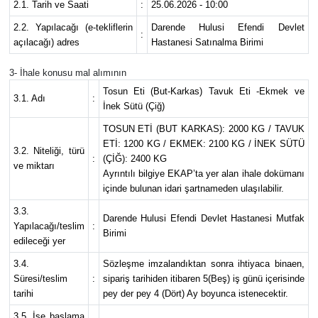
2.1. Tarih ve Saati
:
25.06.2026 - 10:00
2.2. Yapılacağı (e-tekliflerin
Darende Hulusi Efendi Devlet
:
açılacağı) adres
Hastanesi Satınalma Birimi
3- İhale konusu mal alımının
Tosun Eti (But-Karkas) Tavuk Eti -Ekmek ve
3.1. Adı
:
İnek Sütü (Çiğ)
TOSUN ETİ (BUT KARKAS): 2000 KG / TAVUK
ETİ: 1200 KG / EKMEK: 2100 KG / İNEK SÜTÜ
3.2. Niteliği, türü
:
(ÇİĞ): 2400 KG
ve miktarı
Ayrıntılı bilgiye EKAP’ta yer alan ihale dokümanı
içinde bulunan idari şartnameden ulaşılabilir.
3.3.
Darende Hulusi Efendi Devlet Hastanesi Mutfak
Yapılacağı/teslim
:
Birimi
edileceği yer
3.4.
Sözleşme imzalandıktan sonra ihtiyaca binaen,
Süresi/teslim
:
sipariş tarihiden itibaren 5(Beş) iş günü içerisinde
tarihi
pey der pey 4 (Dört) Ay boyunca istenecektir.
3.5. İşe başlama