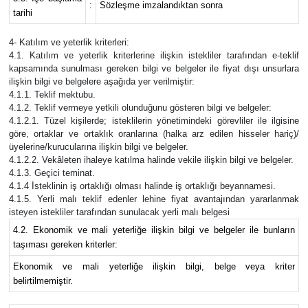
:
Sözleşme imzalandıktan sonra
tarihi
4- Katılım ve yeterlik kriterleri:
4.1. Katılım ve yeterlik kriterlerine ilişkin istekliler tarafından e-teklif
kapsamında sunulması gereken bilgi ve belgeler ile fiyat dışı unsurlara
ilişkin bilgi ve belgelere aşağıda yer verilmiştir:
4.1.1. Teklif mektubu.
4.1.2. Teklif vermeye yetkili olunduğunu gösteren bilgi ve belgeler:
4.1.2.1. Tüzel kişilerde; isteklilerin yönetimindeki görevliler ile ilgisine
göre, ortaklar ve ortaklık oranlarına (halka arz edilen hisseler hariç)/
üyelerine/kurucularına ilişkin bilgi ve belgeler.
4.1.2.2. Vekâleten ihaleye katılma halinde vekile ilişkin bilgi ve belgeler.
4.1.3. Geçici teminat.
4.1.4 İsteklinin iş ortaklığı olması halinde iş ortaklığı beyannamesi.
4.1.5. Yerli malı teklif edenler lehine fiyat avantajından yararlanmak
isteyen istekliler tarafından sunulacak yerli malı belgesi
4.2. Ekonomik ve mali yeterliğe ilişkin bilgi ve belgeler ile bunların
taşıması gereken kriterler:
Ekonomik ve mali yeterliğe ilişkin bilgi, belge veya kriter
belirtilmemiştir.