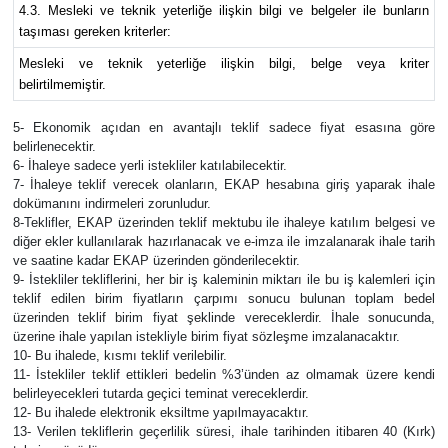
4.3. Mesleki ve teknik yeterliğe ilişkin bilgi ve belgeler ile bunların
taşıması gereken kriterler:
Mesleki ve teknik yeterliğe ilişkin bilgi, belge veya kriter
belirtilmemiştir.
5- Ekonomik açıdan en avantajlı teklif sadece fiyat esasına göre
belirlenecektir.
6- İhaleye sadece yerli istekliler katılabilecektir.
7- İhaleye teklif verecek olanların, EKAP hesabına giriş yaparak ihale
dokümanını indirmeleri zorunludur.
8-Teklifler, EKAP üzerinden teklif mektubu ile ihaleye katılım belgesi ve
diğer ekler kullanılarak hazırlanacak ve e-imza ile imzalanarak ihale tarih
ve saatine kadar EKAP üzerinden gönderilecektir.
9- İstekliler tekliflerini, her bir iş kaleminin miktarı ile bu iş kalemleri için
teklif edilen birim fiyatların çarpımı sonucu bulunan toplam bedel
üzerinden teklif birim fiyat şeklinde vereceklerdir. İhale sonucunda,
üzerine ihale yapılan istekliyle birim fiyat sözleşme imzalanacaktır.
10- Bu ihalede, kısmı teklif verilebilir.
11- İstekliler teklif ettikleri bedelin %3’ünden az olmamak üzere kendi
belirleyecekleri tutarda geçici teminat vereceklerdir.
12- Bu ihalede elektronik eksiltme yapılmayacaktır.
13- Verilen tekliflerin geçerlilik süresi, ihale tarihinden itibaren 40 (Kırk)