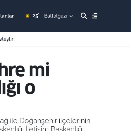
°
25
lanlar
Battalgazi
leştiri
ehre mi
ğı o
ğ ile Doğanşehir ilçelerinin
anlığı İletişim Başkanlığı