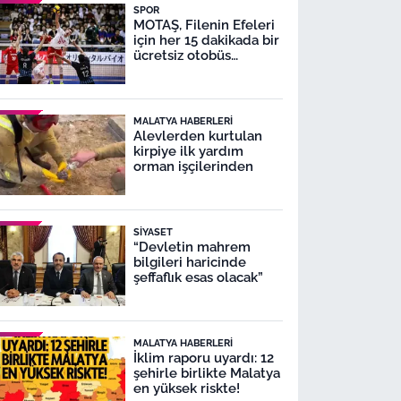
SPOR
MOTAŞ, Filenin Efeleri
için her 15 dakikada bir
ücretsiz otobüs
seferleri yapacak
MALATYA HABERLERI
Alevlerden kurtulan
kirpiye ilk yardım
orman işçilerinden
SIYASET
“Devletin mahrem
bilgileri haricinde
şeffaflık esas olacak”
MALATYA HABERLERI
İklim raporu uyardı: 12
şehirle birlikte Malatya
en yüksek riskte!