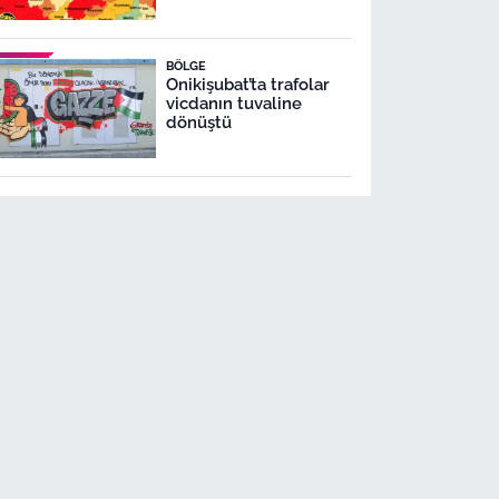
BÖLGE
Onikişubat’ta trafolar
vicdanın tuvaline
dönüştü