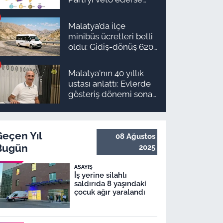
Malatya’da sonuç ne
olur?
Malatya’da ilçe
minibüs ücretleri belli
oldu: Gidiş-dönüş 620
TL, Arapgir zirvede!
Malatya'nın 40 yıllık
ustası anlattı: Evlerde
gösteriş dönemi sona
erdi
Geçen Yıl
08 Ağustos
Bugün
2025
ASAYIŞ
İş yerine silahlı
saldırıda 8 yaşındaki
çocuk ağır yaralandı