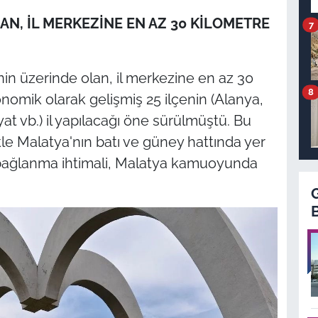
AN, İL MERKEZİNE EN AZ 30 KİLOMETRE
7
nin üzerinde olan, il merkezine en az 30
8
nomik olarak gelişmiş 25 ilçenin (Alanya,
yat vb.) il yapılacağı öne sürülmüştü. Bu
le Malatya'nın batı ve güney hattında yer
a bağlanma ihtimali, Malatya kamuoyunda