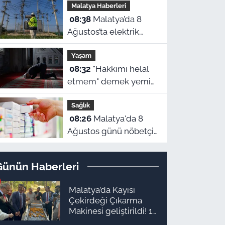
Malatya Haberleri
belli oldu
08:38
Malatya’da 8
Ağustos’ta elektrik
kesintisi yaşanacak
Yaşam
ilçeler ve mahalleler
08:32
"Hakkımı helal
etmem" demek yemin
sayılır mı? Malatya 8
Sağlık
Ağustos namaz
08:26
Malatya'da 8
vakitleri
Ağustos günü nöbetçi
eczaneler belli oldu
Günün Haberleri
Malatya’da Kayısı
Çekirdeği Çıkarma
Makinesi geliştirildi! 16
kişinin işini yapıyor