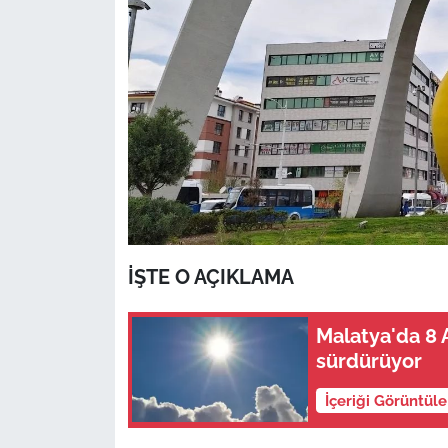
İŞTE O AÇIKLAMA
Malatya'da 8 A
sürdürüyor
İçeriği Görüntül