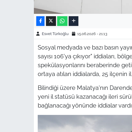
Esvet Türkoğlu
15.06.2026 - 21:13
Sosyal medyada ve bazı basın yayın 
sayısı 106'ya çıkıyor" iddiaları, böl
spekülasyonlarını beraberinde getir
ortaya atılan iddialarda, 25 ilçenin
Bilindiği üzere Malatya'nın Darend
yeni il statüsü kazanacağı ileri sü
bağlanacağı yönünde iddialar vardı