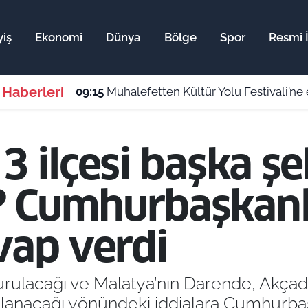
iş
Ekonomi
Dünya
Bölge
Spor
Resmi İ
 Haberleri
09:15
Muhalefetten Kültür Yolu Festivali’ne e
3 ilçesi başka ş
 Cumhurbaşkanlı
vap verdi
kurulacağı ve Malatya’nın Darende, Akçada
ağlanacağı yönündeki iddialara Cumhurbaşk