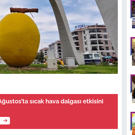
ğustos’ta sıcak hava dalgası etkisini
e