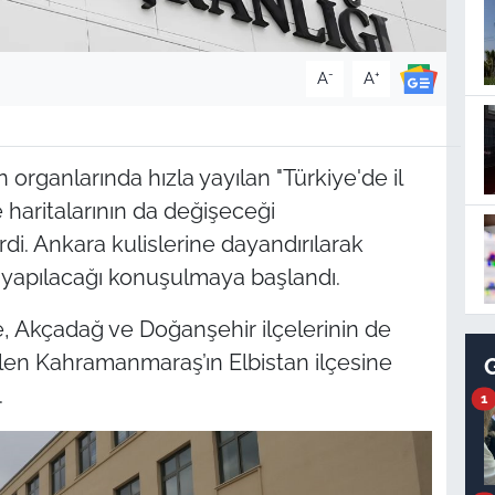
-
+
A
A
organlarında hızla yayılan "Türkiye'de il
ge haritalarının da değişeceği
di. Ankara kulislerine dayandırılarak
 il yapılacağı konuşulmaya başlandı.
e, Akçadağ ve Doğanşehir ilçelerinin de
rülen Kahramanmaraş’ın Elbistan ilçesine
.
1