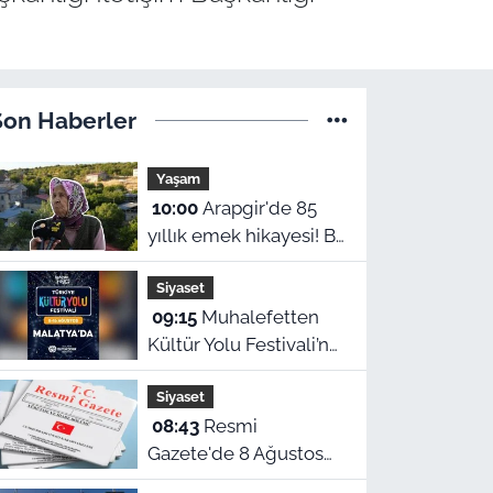
Son Haberler
Yaşam
10:00
Arapgir'de 85
yıllık emek hikayesi! Bir
ömrü Onar köyüne
Siyaset
adadı
09:15
Muhalefetten
Kültür Yolu Festivali’ne
eleştiri
Siyaset
08:43
Resmi
Gazete'de 8 Ağustos
yayımlanan kararlar