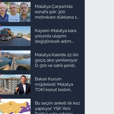
Malatya Çarşısı’nda
esnafa şok: 300
metrekare dükkana 1
milyon TL önerdiler!
Kayseri-Malatya kara
yolunda ulaşımı
değiştirecek adım:
Tarih açıklandı
Malatya Kale’de 22 ilin
geçiş aksı yenileniyor:
D-300 ve sahil şeridi
için düğmeye basıldı!
Bakan Kurum
müjdeledi: Malatya
TOKİ konut teslim
süreci başlıyor! İşte
ilçe ilçe teslimat
Bu seçim anketi ilk kez
takvimi ve ödeme
yapılıyor: YSK Yeni
planı
Parti’yi veto ederse