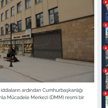
2
3
4
5
iddiaların ardından Cumhurbaşkanlığı
6
nla Mücadele Merkezi (DMM) resmi bir