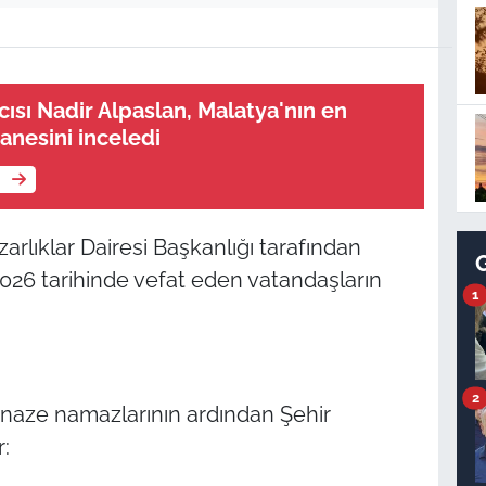
ısı Nadir Alpaslan, Malatya'nın en
nesini inceledi
e
rlıklar Dairesi Başkanlığı tarafından
2026 tarihinde vefat eden vatandaşların
1
2
enaze namazlarının ardından Şehir
: