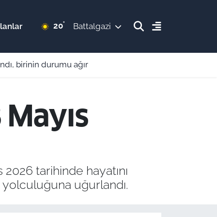
°
20
lanlar
Battalgazi
andı, birinin durumu ağır
8 Mayıs
 2026 tarihinde hayatını
n yolculuğuna uğurlandı.