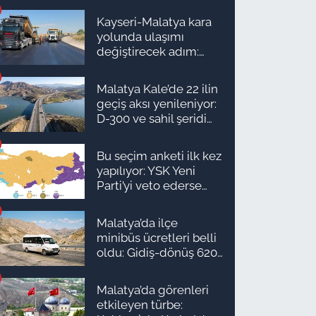
Kayseri-Malatya kara
yolunda ulaşımı
değiştirecek adım:
Tarih açıklandı
Malatya Kale’de 22 ilin
geçiş aksı yenileniyor:
D-300 ve sahil şeridi
için düğmeye basıldı!
Bu seçim anketi ilk kez
yapılıyor: YSK Yeni
Parti’yi veto ederse
Malatya’da sonuç ne
olur?
Malatya’da ilçe
minibüs ücretleri belli
oldu: Gidiş-dönüş 620
TL, Arapgir zirvede!
Malatya’da görenleri
etkileyen türbe: