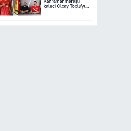
Kahramanmaraşlı
kaleci Olcay Toplu’yu
transfer etti