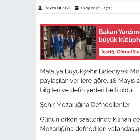
Beyza Nur Gül
18.05.2026 - 17:14
Bakan Yardımc
büyük kütüpha
İçeriği Görüntül
Malatya Büyükşehir Belediyesi Meza
paylaşılan verilere göre, 18 Mayıs 
bilgileri ve defin yerleri belli oldu.
Şehir Mezarlığına Defnedilenler
Günün erken saatlerinde kılınan c
Mezarlığı’na defnedilen vatandaşlar