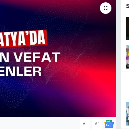
-
+
A
A