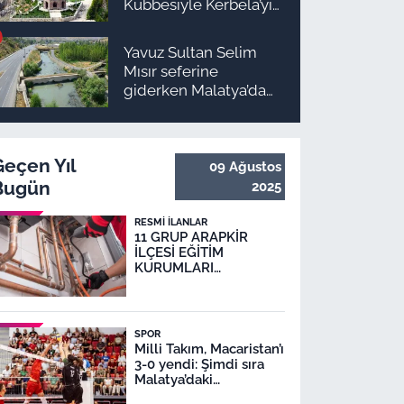
Kubbesiyle Kerbela’yı
hatırlatıyor
Yavuz Sultan Selim
Mısır seferine
giderken Malatya’da
inşa edildi: Peki,
buranın ismi neden
“Nadir?”
Geçen Yıl
09 Ağustos
Bugün
2025
RESMI İLANLAR
11 GRUP ARAPKİR
İLÇESİ EĞİTİM
KURUMLARI
DOĞALGAZ DÖNÜŞÜM
İŞİ
SPOR
Milli Takım, Macaristan’ı
3-0 yendi: Şimdi sıra
Malatya’daki
karşılaşmada