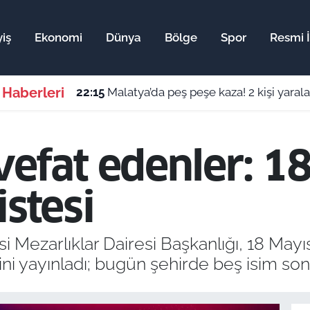
iş
Ekonomi
Dünya
Bölge
Spor
Resmi İ
 Haberleri
22:15
Malatya’da peş peşe kaza! 2 kişi yaral
vefat edenler: 1
istesi
 Mezarlıklar Dairesi Başkanlığı, 18 Mayıs
ini yayınladı; bugün şehirde beş isim so