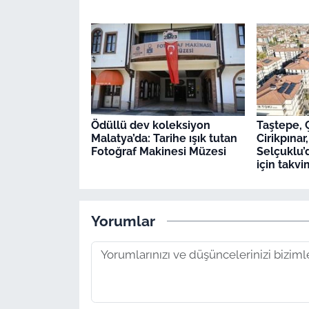
Ödüllü dev koleksiyon
Taştepe, 
Malatya’da: Tarihe ışık tutan
Cirikpına
Fotoğraf Makinesi Müzesi
Selçuklu’
için takvi
Yorumlar