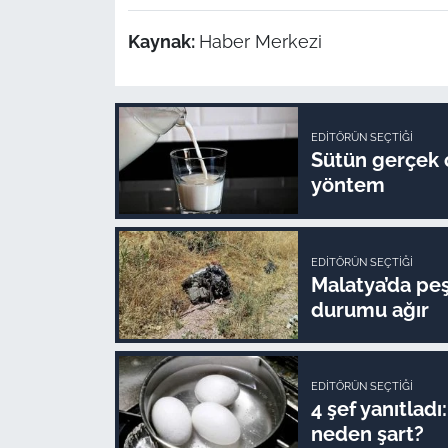
Kaynak:
Haber Merkezi
EDITÖRÜN SEÇTIĞI
Sütün gerçek o
yöntem
EDITÖRÜN SEÇTIĞI
Malatya’da peş 
durumu ağır
EDITÖRÜN SEÇTIĞI
4 şef yanıtlad
neden şart?