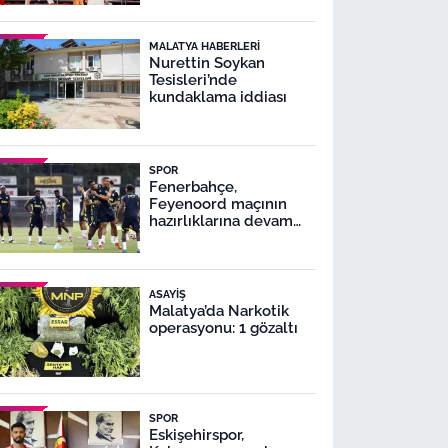
MALATYA HABERLERI
Nurettin Soykan
Tesisleri’nde
kundaklama iddiası
SPOR
Fenerbahçe,
Feyenoord maçının
hazırlıklarına devam
ediyor
ASAYIŞ
Malatya’da Narkotik
operasyonu: 1 gözaltı
SPOR
Eskişehirspor,