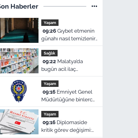
Son Haberler
Yaşam
09:26
Gıybet etmenin
günahı nasıl temizlenir,
helalleşmek şart mı? 9
Sağlık
Ağustos Malatya ezan
09:22
Malatya’da
vakitleri
bugün acil ilaç
nereden alınır? 9
Yaşam
Ağustos Pazar nöbetçi
09:16
Emniyet Genel
eczaneler
Müdürlüğüne binlerce
yeni kadro!
Yaşam
Cumhurbaşkanlığı
09:16
Diplomaside
Kararı Resmi Gazete’de
kritik görev değişimi:
Cumhurbaşkanlığı