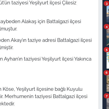
’ün taziyesi Yeşilyurt ilçesi Çilesiz
3
aybeden Alakaş için Battalgazi ilçesi
4
lmuştur.
en Akay’ın taziye adresi Battalgazi ilçesi
miştir.
5
Ayhan’ın taziyesi Yeşilyurt ilçesi Yakınca
6
Köse, Yeşilyurt ilçesine bağlı Kuyulu
ir. Merhumenin taziyesi Battalgazi ilçesi
7
ktedir.