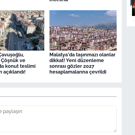
Çavuşoğlu,
Malatya'da taşınmazı olanlar
r, Çöşnük ve
dikkat! Yeni düzenleme
da konut teslimi
sonrası gözler 2027
m açıklandı!
hesaplamalarına çevrildi