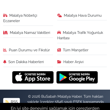
Malatya Nöbetçi
Malatya Hava Durumu
Eczaneler
Malatya Namaz Vakitleri
Malatya Trafik Yoğunluk
Haritası
Puan Durumu ve Fikstür
Tüm Manşetler
Son Dakika Haberleri
Haber Arşivi
© 2026 BuSabah Malatya Haber. Tüm hakları
RSS
saklıdır. İçerikler 5846 sayılı FSEK kapsamında
izinsiz kopyalanamaz.
En iyi site deneyimi sağlamak için çerezlerden