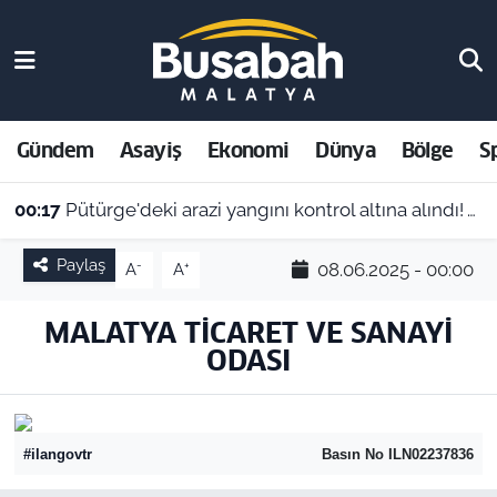
Gündem
Malatya Nöbetçi Eczaneler
Asayiş
Malatya Hava Durumu
Gündem
Asayiş
Ekonomi
Dünya
Bölge
S
Ekonomi
Malatya Namaz Vakitleri
00:17
Pütürge'deki arazi yangını kontrol altına alındı! Vali Yavuz'dan çağrı
Dünya
Malatya Trafik Yoğunluk Haritası
Paylaş
-
+
08.06.2025 - 00:00
A
A
Bölge
Süper Lig Puan Durumu ve Fikstür
MALATYA TİCARET VE SANAYİ
ODASI
Spor
Tüm Manşetler
Resmi İlanlar
Son Dakika Haberleri
#ilangovtr
Basın No ILN02237836
Haber Arşivi