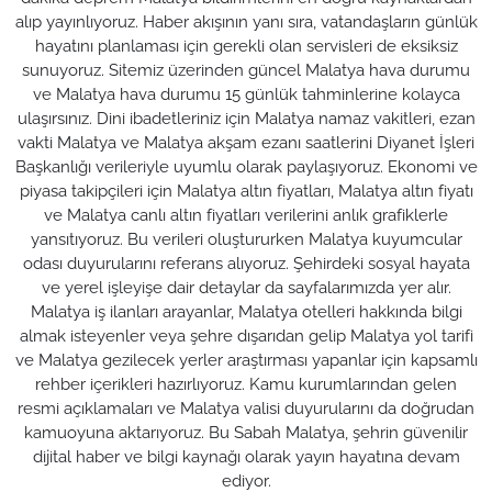
alıp yayınlıyoruz. Haber akışının yanı sıra, vatandaşların günlük
hayatını planlaması için gerekli olan servisleri de eksiksiz
sunuyoruz. Sitemiz üzerinden güncel Malatya hava durumu
ve Malatya hava durumu 15 günlük tahminlerine kolayca
ulaşırsınız. Dini ibadetleriniz için Malatya namaz vakitleri, ezan
vakti Malatya ve Malatya akşam ezanı saatlerini Diyanet İşleri
Başkanlığı verileriyle uyumlu olarak paylaşıyoruz. Ekonomi ve
piyasa takipçileri için Malatya altın fiyatları, Malatya altın fiyatı
ve Malatya canlı altın fiyatları verilerini anlık grafiklerle
yansıtıyoruz. Bu verileri oluştururken Malatya kuyumcular
odası duyurularını referans alıyoruz. Şehirdeki sosyal hayata
ve yerel işleyişe dair detaylar da sayfalarımızda yer alır.
Malatya iş ilanları arayanlar, Malatya otelleri hakkında bilgi
almak isteyenler veya şehre dışarıdan gelip Malatya yol tarifi
ve Malatya gezilecek yerler araştırması yapanlar için kapsamlı
rehber içerikleri hazırlıyoruz. Kamu kurumlarından gelen
resmi açıklamaları ve Malatya valisi duyurularını da doğrudan
kamuoyuna aktarıyoruz. Bu Sabah Malatya, şehrin güvenilir
dijital haber ve bilgi kaynağı olarak yayın hayatına devam
ediyor.