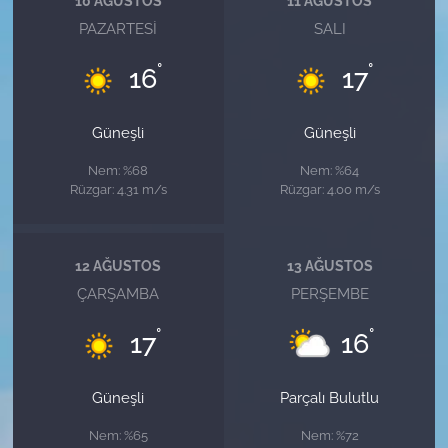
10 AĞUSTOS
11 AĞUSTOS
PAZARTESI
SALI
°
°
16
17
Güneşli
Güneşli
Nem: %68
Nem: %64
Rüzgar: 4.31 m/s
Rüzgar: 4.00 m/s
12 AĞUSTOS
13 AĞUSTOS
ÇARŞAMBA
PERŞEMBE
°
°
17
16
Güneşli
Parçalı Bulutlu
Nem: %65
Nem: %72