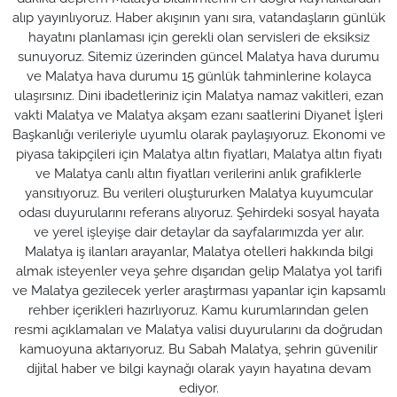
alıp yayınlıyoruz. Haber akışının yanı sıra, vatandaşların günlük
hayatını planlaması için gerekli olan servisleri de eksiksiz
sunuyoruz. Sitemiz üzerinden güncel Malatya hava durumu
ve Malatya hava durumu 15 günlük tahminlerine kolayca
ulaşırsınız. Dini ibadetleriniz için Malatya namaz vakitleri, ezan
vakti Malatya ve Malatya akşam ezanı saatlerini Diyanet İşleri
Başkanlığı verileriyle uyumlu olarak paylaşıyoruz. Ekonomi ve
piyasa takipçileri için Malatya altın fiyatları, Malatya altın fiyatı
ve Malatya canlı altın fiyatları verilerini anlık grafiklerle
yansıtıyoruz. Bu verileri oluştururken Malatya kuyumcular
odası duyurularını referans alıyoruz. Şehirdeki sosyal hayata
ve yerel işleyişe dair detaylar da sayfalarımızda yer alır.
Malatya iş ilanları arayanlar, Malatya otelleri hakkında bilgi
almak isteyenler veya şehre dışarıdan gelip Malatya yol tarifi
ve Malatya gezilecek yerler araştırması yapanlar için kapsamlı
rehber içerikleri hazırlıyoruz. Kamu kurumlarından gelen
resmi açıklamaları ve Malatya valisi duyurularını da doğrudan
kamuoyuna aktarıyoruz. Bu Sabah Malatya, şehrin güvenilir
dijital haber ve bilgi kaynağı olarak yayın hayatına devam
ediyor.