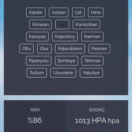
Aşkale
Aziziye
Çat
Hınıs
Horasan
İspir
Karaçoban
Karayazı
Köprüköy
Narman
Oltu
Olur
Palandöken
Pasinler
Pazaryolu
Şenkaya
Tekman
Tortum
Uzundere
Yakutiye
NEM
BASINÇ
%86
1013 HPA
hpa