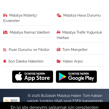
Malatya Nöbetçi
Malatya Hava Durumu
Eczaneler
Malatya Namaz Vakitleri
Malatya Trafik Yoğunluk
Haritası
Puan Durumu ve Fikstür
Tüm Manşetler
Son Dakika Haberleri
Haber Arşivi
© 2026 BuSabah Malatya Haber. Tüm hakları
RSS
saklıdır. İçerikler 5846 sayılı FSEK kapsamında
izinsiz kopyalanamaz.
En iyi site deneyimi sağlamak için çerezlerden