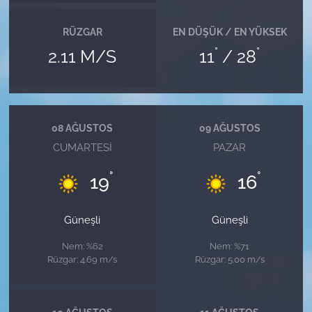
RÜZGAR
EN DÜŞÜK / EN YÜKSEK
°
°
2.11 M/S
11
/ 28
08 AĞUSTOS
09 AĞUSTOS
CUMARTESI
PAZAR
°
°
19
16
Güneşli
Güneşli
Nem: %62
Nem: %71
Rüzgar: 4.69 m/s
Rüzgar: 5.00 m/s