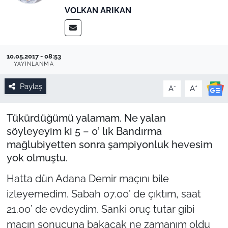
VOLKAN ARIKAN
10.05.2017 - 08:53
YAYINLANMA
Paylaş
-
+
A
A
Tükürdüğümü yalamam. Ne yalan
söyleyeyim ki 5 – 0’ lık Bandırma
mağlubiyetten sonra şampiyonluk hevesim
yok olmuştu.
Hatta dün Adana Demir maçını bile
izleyemedim. Sabah 07.00’ de çıktım, saat
21.00’ de evdeydim. Sanki oruç tutar gibi
maçın sonucuna bakacak ne zamanım oldu