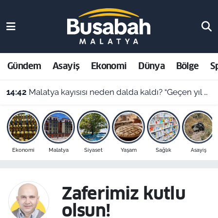
Gündem
Malatya Nöbetçi Eczaneler
Asayiş
Malatya Hava Durumu
Gündem
Asayiş
Ekonomi
Dünya
Bölge
S
Ekonomi
Malatya Namaz Vakitleri
14:42
Malatya kayısısı neden dalda kaldı? “Geçen yıl 400 TL’ydi, bu yıl 230 lira!”
Dünya
Malatya Trafik Yoğunluk Haritası
Bölge
Süper Lig Puan Durumu ve Fikstür
Ekonomi
Malatya
Siyaset
Yaşam
Sağlık
Asayiş
Spor
Tüm Manşetler
Resmi İlanlar
Son Dakika Haberleri
Zaferimiz kutlu
olsun!
Haber Arşivi