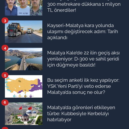
300 metrekare dükkana 1 milyon
TL önerdiler!
3
Kayseri-Malatya kara yolunda
ulaşımı değiştirecek adım: Tarih
açıklandı
4
Malatya Kale’de 22 ilin geçiş aksı
yenileniyor: D-300 ve sahil şeridi
için düğmeye basıldı!
5
Bu seçim anketi ilk kez yapılıyor:
YSK Yeni Parti’yi veto ederse
Malatya’da sonuç ne olur?
6
Malatya’da görenleri etkileyen
türbe: Kubbesiyle Kerbela’yı
hatırlatıyor