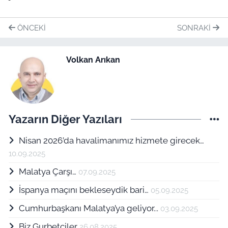
ÖNCEKI
SONRAKI
Volkan Arıkan
Yazarın Diğer Yazıları
Nisan 2026’da havalimanımız hizmete girecek…
10.09.2025
Malatya Çarşı…
07.09.2025
İspanya maçını bekleseydik bari…
05.09.2025
Cumhurbaşkanı Malatya’ya geliyor...
03.09.2025
Biz Gurbetçiler
26.08.2025