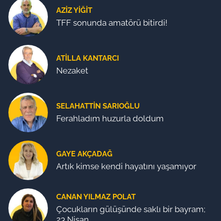
AZIZ YIĞIT
TFF sonunda amatörü bitirdi!
ATILLA KANTARCI
Nezaket
SELAHATTIN SARIOĞLU
Ferahladım huzurla doldum
GAYE AKÇADAĞ
Artık kimse kendi hayatını yaşamıyor
CANAN YILMAZ POLAT
Çocukların gülüşünde saklı bir bayram;
23 Nisan