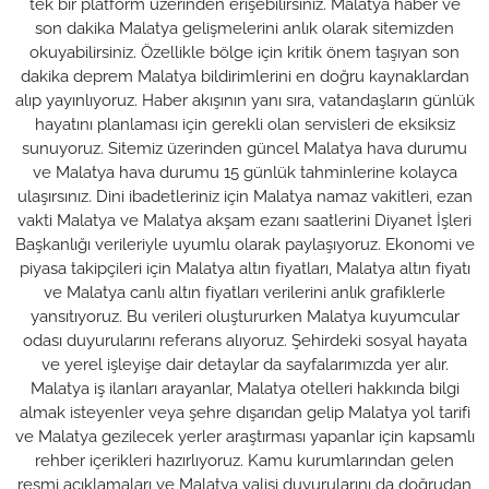
tek bir platform üzerinden erişebilirsiniz. Malatya haber ve
son dakika Malatya gelişmelerini anlık olarak sitemizden
okuyabilirsiniz. Özellikle bölge için kritik önem taşıyan son
dakika deprem Malatya bildirimlerini en doğru kaynaklardan
alıp yayınlıyoruz. Haber akışının yanı sıra, vatandaşların günlük
hayatını planlaması için gerekli olan servisleri de eksiksiz
sunuyoruz. Sitemiz üzerinden güncel Malatya hava durumu
ve Malatya hava durumu 15 günlük tahminlerine kolayca
ulaşırsınız. Dini ibadetleriniz için Malatya namaz vakitleri, ezan
vakti Malatya ve Malatya akşam ezanı saatlerini Diyanet İşleri
Başkanlığı verileriyle uyumlu olarak paylaşıyoruz. Ekonomi ve
piyasa takipçileri için Malatya altın fiyatları, Malatya altın fiyatı
ve Malatya canlı altın fiyatları verilerini anlık grafiklerle
yansıtıyoruz. Bu verileri oluştururken Malatya kuyumcular
odası duyurularını referans alıyoruz. Şehirdeki sosyal hayata
ve yerel işleyişe dair detaylar da sayfalarımızda yer alır.
Malatya iş ilanları arayanlar, Malatya otelleri hakkında bilgi
almak isteyenler veya şehre dışarıdan gelip Malatya yol tarifi
ve Malatya gezilecek yerler araştırması yapanlar için kapsamlı
rehber içerikleri hazırlıyoruz. Kamu kurumlarından gelen
resmi açıklamaları ve Malatya valisi duyurularını da doğrudan