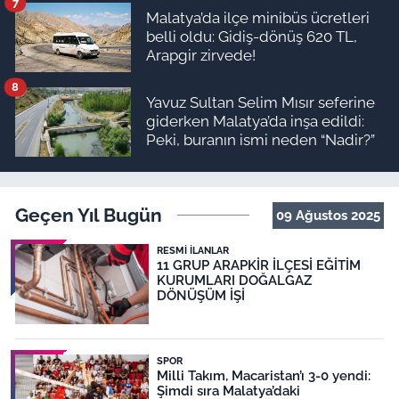
7
Malatya’da ilçe minibüs ücretleri
belli oldu: Gidiş-dönüş 620 TL,
Arapgir zirvede!
8
Yavuz Sultan Selim Mısır seferine
giderken Malatya’da inşa edildi:
Peki, buranın ismi neden “Nadir?”
Geçen Yıl Bugün
09 Ağustos 2025
RESMI İLANLAR
11 GRUP ARAPKİR İLÇESİ EĞİTİM
KURUMLARI DOĞALGAZ
DÖNÜŞÜM İŞİ
SPOR
Milli Takım, Macaristan’ı 3-0 yendi:
Şimdi sıra Malatya’daki