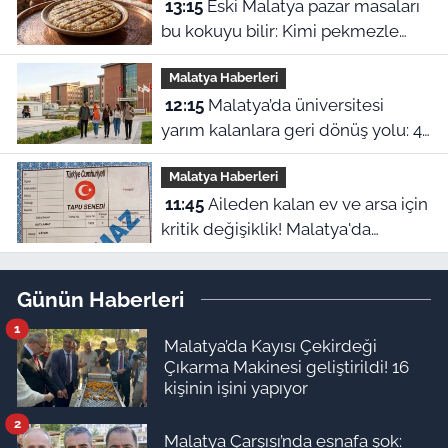
13:15
Eski Malatya pazar masaları
bu kokuyu bilir: Kimi pekmezle
yedi kimi yağla, işte o harle
Malatya Haberleri
12:15
Malatya’da üniversitesi
yarım kalanlara geri dönüş yolu: 4
aylık başvuru süresi başladı!
Malatya Haberleri
11:45
Aileden kalan ev ve arsa için
kritik değişiklik! Malatya'da
mirasçılar ne yapacak?
Günün Haberleri
1
Malatya’da Kayısı Çekirdeği
Çıkarma Makinesi geliştirildi! 16
kişinin işini yapıyor
2
Malatya Çarşısı’nda esnafa şok: