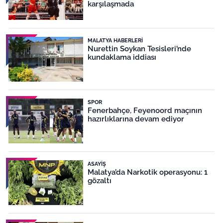
karşılaşmada
MALATYA HABERLERI
Nurettin Soykan Tesisleri’nde
kundaklama iddiası
SPOR
Fenerbahçe, Feyenoord maçının
hazırlıklarına devam ediyor
ASAYIŞ
Malatya’da Narkotik operasyonu: 1
gözaltı