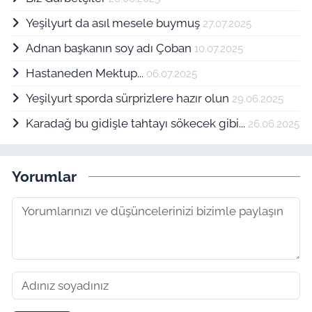
Yeşilyurt da asıl mesele buymuş
27.07.2025
Adnan başkanın soy adı Çoban
10.07.2025
Hastaneden Mektup...
06.07.2025
Yeşilyurt sporda sürprizlere hazır olun
29.06.2025
Karadağ bu gidişle tahtayı sökecek gibi...
26.06.2025
Yorumlar