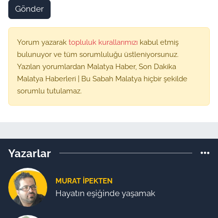
Gönder
Yorum yazarak
topluluk kurallarımızı
kabul etmiş
bulunuyor ve tüm sorumluluğu üstleniyorsunuz.
Yazılan yorumlardan Malatya Haber, Son Dakika
Malatya Haberleri | Bu Sabah Malatya hiçbir şekilde
sorumlu tutulamaz.
Yazarlar
MURAT İPEKTEN
Hayatın eşiğinde yaşamak