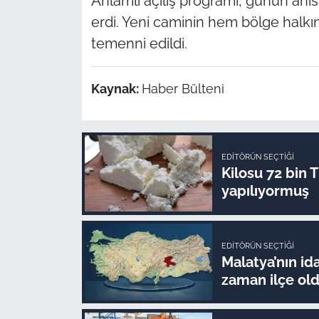
Anlamlı açılış programı, günün anısı
erdi. Yeni caminin hem bölge halkı
temenni edildi.
Kaynak:
Haber Bülteni
EDITÖRÜN SEÇTIĞI
Kilosu 72 bin 
yapılıyormuş
EDITÖRÜN SEÇTIĞI
Malatya’nın ida
zaman ilçe ol