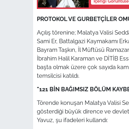
İçeriği Görüntül
PROTOKOL VE GURBETÇİLER O
Açılış törenine; Malatya Valisi Se
Sami Er, Battalgazi Kaymakamı Erka
Bayram Taşkın, İl Müftüsü Ramazan 
İbrahim Halil Karaman ve DİTİB Es
başta olmak üzere çok sayıda kamu
temsilcisi katıldı.
"121 BİN BAĞIMSIZ BÖLÜM KAYBET
Törende konuşan Malatya Valisi S
gösterdiği büyük dirence ve devlet
Yavuz, şu ifadeleri kullandı: