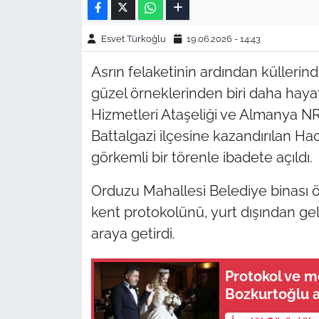
Esvet Türkoğlu
19.06.2026 - 14:43
Asrın felaketinin ardından küller
güzel örneklerinden biri daha hayat
Hizmetleri Ataşeliği ve Almanya NR
Battalgazi ilçesine kazandırılan 
görkemli bir törenle ibadete açıldı.
Orduzu Mahallesi Belediye binası ö
kent protokolünü, yurt dışından gel
araya getirdi.
Protokol ve 
Bozkurtoğlu a