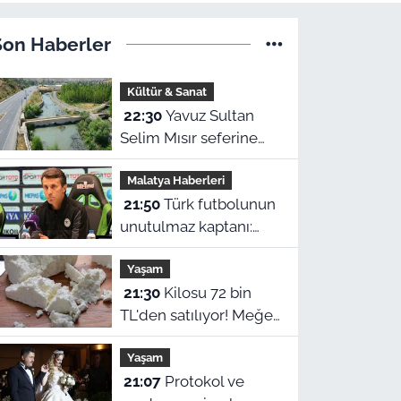
Son Haberler
Kültür & Sanat
22:30
Yavuz Sultan
Selim Mısır seferine
giderken Malatya’da
Malatya Haberleri
inşa edildi: Peki,
21:50
Türk futbolunun
buranın ismi neden
unutulmaz kaptanı:
“Nadir?”
Malatyalı “Cengaver”
Yaşam
Bülent Korkmaz’ın
21:30
Kilosu 72 bin
ilham veren hikayesi
TL'den satılıyor! Meğer
bu sütten yapılıyormuş
Yaşam
21:07
Protokol ve