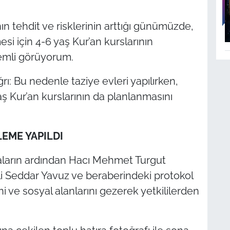
anın tehdit ve risklerinin arttığı günümüzde,
esi için 4-6 yaş Kur’an kurslarının
nemli görüyorum.
ı: Bu nedenle taziye evleri yapılırken,
Kur’an kurslarının da planlanmasını
LEME YAPILDI
aların ardından Hacı Mehmet Turgut
Vali Seddar Yavuz ve beraberindeki protokol
ni ve sosyal alanlarını gezerek yetkililerden