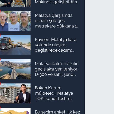
Makinesi geliştirildi! 16
kişinin işini yapıyor
Malatya Çarşısı’nda
esnafa şok: 300
metrekare dükkana 1
milyon TL önerdiler!
Kayseri-Malatya kara
yolunda ulaşımı
değiştirecek adım:
Tarih açıklandı
Malatya Kale’de 22 ilin
geçiş aksı yenileniyor:
D-300 ve sahil şeridi
için düğmeye basıldı!
Bakan Kurum
müjdeledi: Malatya
TOKİ konut teslim
süreci başlıyor! İşte
ilçe ilçe teslimat
Bu seçim anketi ilk kez