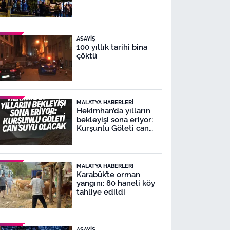
ASAYIŞ
100 yıllık tarihi bina
çöktü
MALATYA HABERLERI
Hekimhan’da yılların
bekleyişi sona eriyor:
Kurşunlu Göleti can
suyu olacak
MALATYA HABERLERI
Karabük’te orman
yangını: 80 haneli köy
tahliye edildi
ASAYIŞ