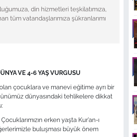
uğumuza, din hizmetleri teşkilatımıza,
unan tüm vatandaşlarımıza şükranlarımı
 DÜNYA VE 4-6 YAŞ VURGUSU
lan çocuklara ve manevi eğitime ayrı bir
günümüz dünyasındaki tehlikelere dikkat
u:
 Çocuklarımızın erken yaşta Kur’an-ı
eğerlerimizle buluşması büyük önem