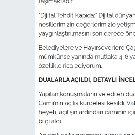
taşımaktadır.
"Dijital Tehdit Kapıda:" Dijital düny
nesillerimizin değerlerimizle yetişm
yaygınlaştırılmasını son derece ö
Belediyelere ve Hayırseverlere Çağr
mümkünse yanında mutlaka 4-6 yaş 
özellikle rica ediyorum.
DUALARLA AÇILDI, DETAYLI İNCE
Yapılan konuşmaların ve edilen du
Camii’nin açılış kurdelesi kesildi. 
heyeti, açılışın ardından caminin içi
bilgi aldı.