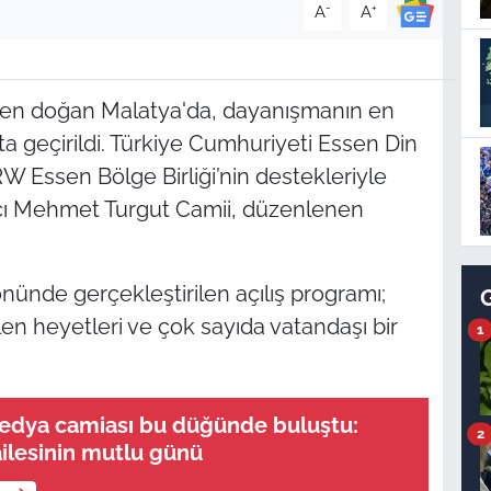
-
+
A
A
inden doğan Malatya'da, dayanışmanın en
a geçirildi. Türkiye Cumhuriyeti Essen Din
W Essen Bölge Birliği’nin destekleriyle
Hacı Mehmet Turgut Camii, düzenlenen
nünde gerçekleştirilen açılış programı;
en heyetleri ve çok sayıda vatandaşı bir
1
medya camiası bu düğünde buluştu:
2
ilesinin mutlu günü