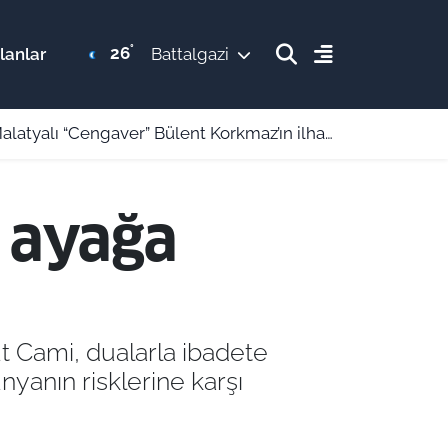
°
26
lanlar
Battalgazi
 “Cengaver” Bülent Korkmaz’ın ilham veren hikayesi
e ayağa
t Cami, dualarla ibadete
dünyanın risklerine karşı