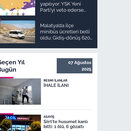
takvimi ve ödeme
yapılıyor: YSK Yeni
planı
Parti’yi veto ederse
Malatya’da sonuç ne
olur?
Malatya’da ilçe
minibüs ücretleri belli
oldu: Gidiş-dönüş 620
TL, Arapgir zirvede!
Geçen Yıl
07 Ağustos
Bugün
2025
RESMI İLANLAR
İHALE İLANI
ASAYIŞ
Siirt'te husumet kanlı
bitti: 1 ölü, 6 gözaltı