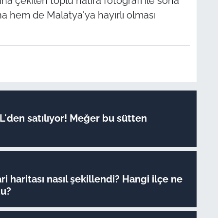
na çekilen toplu hatıra fotoğrafı ile sona
na hem de Malatya'ya hayırlı olması
TL'den satılıyor! Meğer bu sütten
ri haritası nasıl şekillendi? Hangi ilçe ne
du?