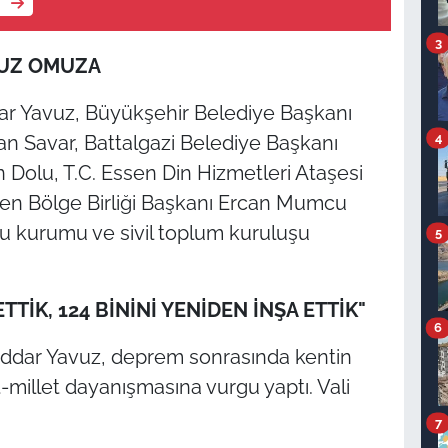
e
3
MUZ OMUZA
ddar Yavuz, Büyükşehir Belediye Başkanı
4
n Savar, Battalgazi Belediye Başkanı
Dolu, T.C. Essen Din Hizmetleri Ataşesi
sen Bölge Birliği Başkanı Ercan Mumcu
 kurumu ve sivil toplum kuruluşu
5
TİK, 124 BİNİNİ YENİDEN İNŞA ETTİK"
6
eddar Yavuz, deprem sonrasında kentin
-millet dayanışmasına vurgu yaptı. Vali
7