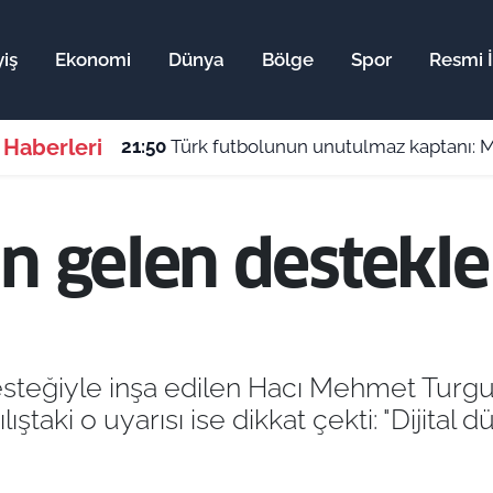
iş
Ekonomi
Dünya
Bölge
Spor
Resmi İ
 Haberleri
21:50
Türk futbolunun unutulmaz kaptanı: Malatyalı
an gelen destekl
desteğiyle inşa edilen Hacı Mehmet Turgu
ıştaki o uyarısı ise dikkat çekti: "Dijital 