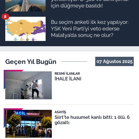
için düğmeye basıldı!
8
Bu seçim anketi ilk kez yapılıyor:
YSK Yeni Parti’yi veto ederse
Malatya’da sonuç ne olur?
Geçen Yıl Bugün
07 Ağustos 2025
RESMI İLANLAR
İHALE İLANI
ASAYIŞ
Siirt'te husumet kanlı bitti: 1 ölü, 6
gözaltı