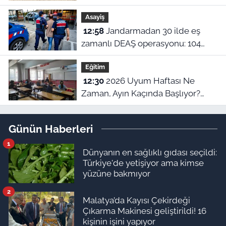
binlerce yıllık eserler görücüye
Asayiş
çıkıyor
12:58
Jandarmadan 30 ilde eş
zamanlı DEAŞ operasyonu: 104
şüpheli yakalandı!
Eğitim
12:30
2026 Uyum Haftası Ne
Zaman, Ayın Kaçında Başlıyor?
MEB 1. Sınıf ve Anaokulu Uyum
Eğitimi Tarihleri
Günün Haberleri
1
Dünyanın en sağlıklı gıdası seçildi:
Türkiye'de yetişiyor ama kimse
yüzüne bakmıyor
2
Malatya’da Kayısı Çekirdeği
Çıkarma Makinesi geliştirildi! 16
kişinin işini yapıyor