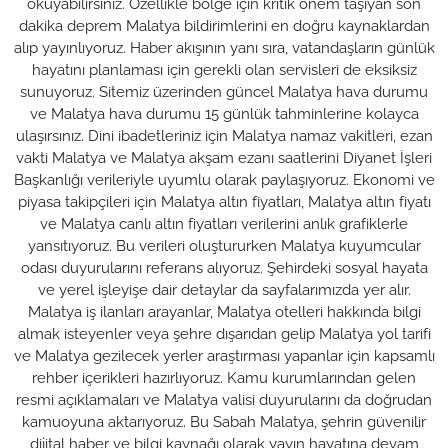
okuyabilirsiniz. Özellikle bölge için kritik önem taşıyan son
dakika deprem Malatya bildirimlerini en doğru kaynaklardan
alıp yayınlıyoruz. Haber akışının yanı sıra, vatandaşların günlük
hayatını planlaması için gerekli olan servisleri de eksiksiz
sunuyoruz. Sitemiz üzerinden güncel Malatya hava durumu
ve Malatya hava durumu 15 günlük tahminlerine kolayca
ulaşırsınız. Dini ibadetleriniz için Malatya namaz vakitleri, ezan
vakti Malatya ve Malatya akşam ezanı saatlerini Diyanet İşleri
Başkanlığı verileriyle uyumlu olarak paylaşıyoruz. Ekonomi ve
piyasa takipçileri için Malatya altın fiyatları, Malatya altın fiyatı
ve Malatya canlı altın fiyatları verilerini anlık grafiklerle
yansıtıyoruz. Bu verileri oluştururken Malatya kuyumcular
odası duyurularını referans alıyoruz. Şehirdeki sosyal hayata
ve yerel işleyişe dair detaylar da sayfalarımızda yer alır.
Malatya iş ilanları arayanlar, Malatya otelleri hakkında bilgi
almak isteyenler veya şehre dışarıdan gelip Malatya yol tarifi
ve Malatya gezilecek yerler araştırması yapanlar için kapsamlı
rehber içerikleri hazırlıyoruz. Kamu kurumlarından gelen
resmi açıklamaları ve Malatya valisi duyurularını da doğrudan
kamuoyuna aktarıyoruz. Bu Sabah Malatya, şehrin güvenilir
dijital haber ve bilgi kaynağı olarak yayın hayatına devam