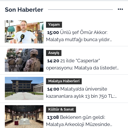
Son Haberler
Yaşam
15:00
Ünlü şef Ömür Akkor:
Malatya mutfağı bunca yıldır
kendini gizlemiş
Asayiş
14:20
21 ilde "Casperlar"
operasyonu: Malatya da listede!
151 kişiye dava açıldı
Malatya Haberleri
14:00
Malatya’da üniversite
kazananlara aylık 13 bin 750 TL:
Kimler başvurabilir?
Kültür & Sanat
13:08
Beklenen gün geldi:
Malatya Arkeoloji Müzesinde