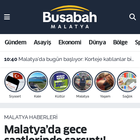
Gündem
Malatya Nöbetçi Eczaneler
Asayiş
Malatya Hava Durumu
Gündem
Asayiş
Ekonomi
Dünya
Bölge
S
Ekonomi
Malatya Namaz Vakitleri
10:40
Malatya'da bugün başlıyor: Korteje katılanlar bisiklet kazanma şansı yakalayacak
Dünya
Malatya Trafik Yoğunluk Haritası
Bölge
Süper Lig Puan Durumu ve Fikstür
Siyaset
Kale
Kültür
Malatya
Yaşam
Sağlık
Spor
Tüm Manşetler
MALATYA HABERLERI
Resmi İlanlar
Son Dakika Haberleri
Malatya’da gece
Haber Arşivi