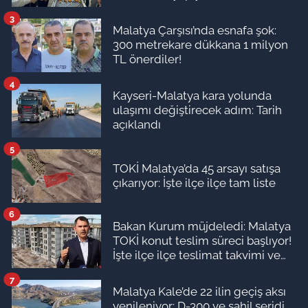
3
Malatya Çarşısı’nda esnafa şok:
300 metrekare dükkana 1 milyon
TL önerdiler!
4
Kayseri-Malatya kara yolunda
ulaşımı değiştirecek adım: Tarih
açıklandı
5
TOKİ Malatya’da 45 arsayı satışa
çıkarıyor: İşte ilçe ilçe tam liste
6
Bakan Kurum müjdeledi: Malatya
TOKİ konut teslim süreci başlıyor!
İşte ilçe ilçe teslimat takvimi ve
ödeme planı
7
Malatya Kale’de 22 ilin geçiş aksı
yenileniyor: D-300 ve sahil şeridi