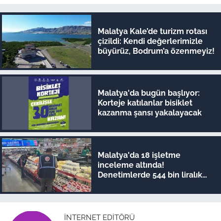
Malatya Kale’de turizm rotası
çizildi: Kendi değerlerimizle
büyürüz, Bodrum’a özenmeyiz!
Malatya'da bugün başlıyor:
Korteje katılanlar bisiklet
kazanma şansı yakalayacak
Malatya'da 18 işletme
inceleme altında!
Denetimlerde 544 bin liralık
ceza kesildi
İNTERNET EDITÖRÜ