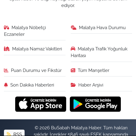
ediyor.
Malatya Nöbetçi
Malatya Hava Durumu
Eczaneler
Malatya Namaz Vakitleri
Malatya Trafik Yoğunluk
Haritası
Puan Durumu ve Fikstür
Tüm Manşetler
Son Dakika Haberleri
Haber Arşivi
© 2026 BuSabah Malatya Haber. Tüm hakları
RSS
saklıdır. İçerikler 5846 sayılı FSEK kapsamında