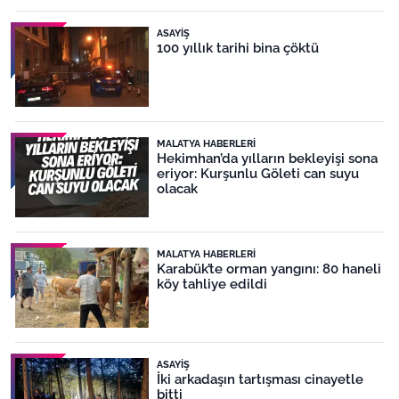
ASAYIŞ
100 yıllık tarihi bina çöktü
MALATYA HABERLERI
Hekimhan’da yılların bekleyişi sona
eriyor: Kurşunlu Göleti can suyu
olacak
MALATYA HABERLERI
Karabük’te orman yangını: 80 haneli
köy tahliye edildi
ASAYIŞ
İki arkadaşın tartışması cinayetle
bitti