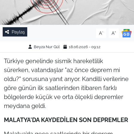
Paylaş
-
+
A
A
Beyza Nur Gül
18.06.2026 - 09:12
Türkiye genelinde sismik hareketlilik
sürerken, vatandaşlar "az önce deprem mi
oldu?" sorusuna yanıt arıyor. Kandilli verilerine
göre günün ilk saatlerinden itibaren farklı
bölgelerde küçük ve orta ölçekli depremler
meydana geldi.
MALATYA'DA KAYDEDİLEN SON DEPREMLER
Malatya’da gece saatlerinde bir deprem