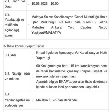
2.1. Tarih ve
:
10.06.2026 - 10:00
Saati
2.2.
Malatya Su ve Kanalizasyon Genel Müdürlüğü İhale
Yapılacağı (e-
İşleri Müdürlüğü 323 Nolu İhale bürosu 2 İkizce
tekliflerin
:
Mahallesi Ankara Yolu Caddesi No:35
açılacağı)
Yeşilyurt//MALATYA
adres
3- İhale konusu yapım işinin
Kırsal İlçelerde İçmesuyu Ve Kanalizasyon Hattı
3.1. Adı
:
Yapım İşi
60 Km içmesuyu hattı, 15 km kanalizasyon hattı
ile farklı hacimlerde içmesuyu deposu inşaat ve
3.2. Niteliği, türü
:
mekanik işlerinin yapılması
ve miktarı
Ayrıntılı bilgiye EKAP’ta yer alan ihale dokümanı
içinde bulunan idari şartnameden ulaşılabilir.
3.3.
Yapılacağı/teslim
:
Malatya İl Sınırları dahilinde
edileceği yer