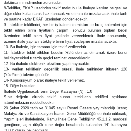
dokümanını indirmeleri zorunludur.
8-Teklifler, EKAP üzerinden teklif mektubu ile ihaleye katılım belgesi ve
diğer ekler kullanılarak hazırlanacak ve e-imza ile imzalanarak ihale tarih
ve saatine kadar EKAP üzerinden gönderilecektir.
9- İstekliler tekliflerini, her bir iş kaleminin miktarı ile bu iş kalemleri için
teklif edilen birim fiyatların çarpımı sonucu bulunan toplam bedel
üzerinden teklif birim fiyat şeklinde vereceklerdir. İhale sonucunda,
üzerine ihale yapılan istekliyle birim fiyat sözleşme imzalanacaktır.
10- Bu ihalede, işin tamamı için teklif verilecektir.
11- İstekliler teklif ettikleri bedelin %3’ünden az olmamak üzere kendi
belirleyecekleri tutarda geçici teminat vereceklerdir.
12- Bu ihalede elektronik eksiltme yapılmayacaktır.
13- Verilen tekliflerin geçerlilik süresi, ihale tarihinden itibaren 120
(YüzYirmi) takvim günüdür.
14- Konsorsiyum olarak ihaleye teklif verilemez.
15- Diğer hususlar:
İhalede Uygulanacak Sınır Değer Katsayısı (N) : 1,0
Sınır değerin altında teklif sunan isteklilerin teklifleri açıklama
istenilmeksizin reddedilecektir.
20 Şubat 2020 tarih ve 31045 sayılı Resmi Gazete yayımlandığı üzere;
Malatya Su ve Kanalizasyon İdaresi Genel Müdürlüğünce ihale edilecek;
Yapım işleri ihalelerinde, Kamu İhale Genel Tebliği'nin 45.1.1.2. maddesi
gereğince, aşırı düşük sınır değer hesabında kullanılan "N" katsayısı
"1,00" olarak belirlenmiştir.