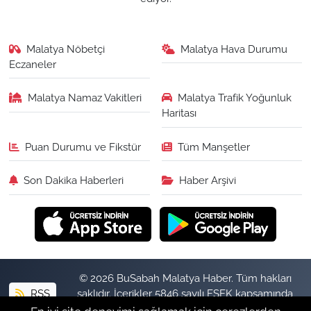
Malatya Nöbetçi
Malatya Hava Durumu
Eczaneler
Malatya Namaz Vakitleri
Malatya Trafik Yoğunluk
Haritası
Puan Durumu ve Fikstür
Tüm Manşetler
Son Dakika Haberleri
Haber Arşivi
© 2026 BuSabah Malatya Haber. Tüm hakları
RSS
saklıdır. İçerikler 5846 sayılı FSEK kapsamında
izinsiz kopyalanamaz.