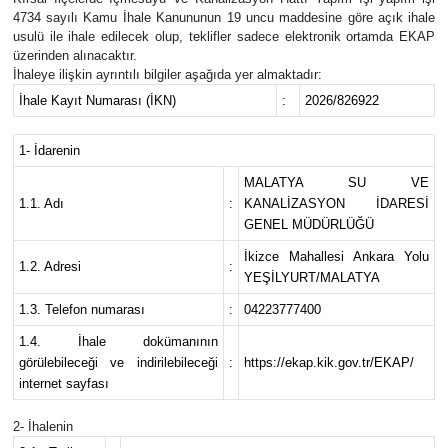
4734 sayılı Kamu İhale Kanununun 19 uncu maddesine göre açık ihale
usulü ile ihale edilecek olup, teklifler sadece elektronik ortamda EKAP
üzerinden alınacaktır.
İhaleye ilişkin ayrıntılı bilgiler aşağıda yer almaktadır:
İhale Kayıt Numarası (İKN)
:
2026/826922
1- İdarenin
MALATYA SU VE
1.1. Adı
:
KANALİZASYON İDARESİ
GENEL MÜDÜRLÜĞÜ
İkizce Mahallesi Ankara Yolu
1.2. Adresi
:
YEŞİLYURT/MALATYA
1.3. Telefon numarası
:
04223777400
1.4. İhale dokümanının
görülebileceği ve indirilebileceği
:
https://ekap.kik.gov.tr/EKAP/
internet sayfası
2- İhalenin