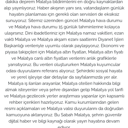
dakika deprem Malatya bildirimlerini en doğru kaynaklardan
alıp yayınlıyoruz. Haber akışının yanı sıra, vatandaşların günlük
hayatını planlaması için gerekli olan servisleri de eksiksiz
sunuyoruz. Sitemiz üzerinden güncel Malatya hava durumu
ve Malatya hava durumu 15 günlük tahminlerine kolayca
ulaşırsınız. Dini ibadetleriniz için Malatya namaz vakitleri, ezan
vakti Malatya ve Malatya akşam ezanı saatlerini Diyanet İşleri
Başkanlığı verileriyle uyumlu olarak paylaşıyoruz. Ekonomi ve
piyasa takipçileri için Malatya altın fiyatları, Malatya altın fiyatı
ve Malatya canlı altın fiyatları verilerini anlık grafiklerle
yansıtıyoruz. Bu verileri oluştururken Malatya kuyumcular
odası duyurularını referans alıyoruz. Şehirdeki sosyal hayata
ve yerel işleyişe dair detaylar da sayfalarımızda yer alır.
Malatya iş ilanları arayanlar, Malatya otelleri hakkında bilgi
almak isteyenler veya şehre dışarıdan gelip Malatya yol tarifi
ve Malatya gezilecek yerler araştırması yapanlar için kapsamlı
rehber içerikleri hazırlıyoruz. Kamu kurumlarından gelen
resmi açıklamaları ve Malatya valisi duyurularını da doğrudan
kamuoyuna aktarıyoruz. Bu Sabah Malatya, şehrin güvenilir
dijital haber ve bilgi kaynağı olarak yayın hayatına devam
ediyor.