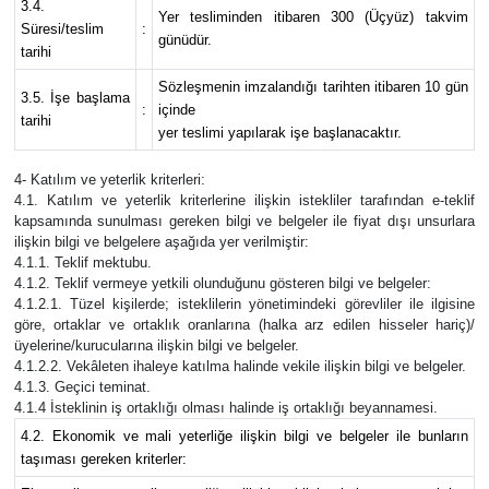
3.4.
Yer tesliminden itibaren 300 (Üçyüz) takvim
Süresi/teslim
:
günüdür.
tarihi
Sözleşmenin imzalandığı tarihten itibaren 10 gün
3.5. İşe başlama
:
içinde
tarihi
yer teslimi yapılarak işe başlanacaktır.
4- Katılım ve yeterlik kriterleri:
4.1. Katılım ve yeterlik kriterlerine ilişkin istekliler tarafından e-teklif
kapsamında sunulması gereken bilgi ve belgeler ile fiyat dışı unsurlara
ilişkin bilgi ve belgelere aşağıda yer verilmiştir:
4.1.1. Teklif mektubu.
4.1.2. Teklif vermeye yetkili olunduğunu gösteren bilgi ve belgeler:
4.1.2.1. Tüzel kişilerde; isteklilerin yönetimindeki görevliler ile ilgisine
göre, ortaklar ve ortaklık oranlarına (halka arz edilen hisseler hariç)/
üyelerine/kurucularına ilişkin bilgi ve belgeler.
4.1.2.2. Vekâleten ihaleye katılma halinde vekile ilişkin bilgi ve belgeler.
4.1.3. Geçici teminat.
4.1.4 İsteklinin iş ortaklığı olması halinde iş ortaklığı beyannamesi.
4.2. Ekonomik ve mali yeterliğe ilişkin bilgi ve belgeler ile bunların
taşıması gereken kriterler: