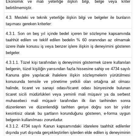
Ekonomik ve mali yeterliğe ilişkin bilgi, belge veya kriter
belirtilmemiştir.
4.3. Mesleki ve teknik yeterliğe ilişkin bilgi ve belgeler ile bunların
taşıması gereken kriterler:
4.3.1. Son on beş yıl içinde bedel içeren bir sözleşme kapsamında
taahhüt edilen ve teklif edilen bedelin % 60 oranından az olmamak
üzere ihale konusu iş veya benzer işlere ilişkin iş deneyimini gösteren
belgeler.
4.3.1.1. Tüzel kişi tarafından iş deneyimini göstermek üzere kullanılan
belgenin, tüzel kişiliğin yarısından fazla hissesine sahip ve 4734 sayılı
Kanuna göre yapılacak ihalelere ilişkin sözleşmelerin yürütülmesi
konusunda temsile ve yönetime yetkili olan ortağına ait olması
halinde, ticaret ve sanayi odası/ticaret odası bünyesinde bulunan
ticaret sicili müdürlükleri veya yeminli mali müşavir ya da serbest
muhasebeci mali müşavir tarafından ilk ilan tarihinden sonra
düzenlenen ve düzenlendiği tarihten geriye doğru son bir yıldır
kesintisiz olarak bu şartların korunduğunu gösteren, e-forma uygun
belgenin kullanılması zorunludur.
4.3.1.2. 4734 sayılı Kanun kapsamındaki idarelere taahhüt edilenler
dışında yurt dışında gerçekleştirilen işlerden elde edilen iş deneyiminin