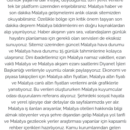
tek bir platform üzerinden erişebilirsiniz. Malatya haber ve
son dakika Malatya gelişmelerini anlık olarak sitemizden
okuyabilirsiniz. Özellikle bölge için kritik önem taşıyan son
dakika deprem Malatya bildirimlerini en doğru kaynaklardan
alıp yayınlıyoruz. Haber akışının yanı sıra, vatandaşların günlük
hayatını planlaması için gerekli olan servisleri de eksiksiz
sunuyoruz. Sitemiz üzerinden güncel Malatya hava durumu
ve Malatya hava durumu 15 günlük tahminlerine kolayca
ulaşırsınız. Dini ibadetleriniz için Malatya namaz vakitleri, ezan
vakti Malatya ve Malatya akşam ezanı saatlerini Diyanet İşleri
Başkanlığı verileriyle uyumlu olarak paylaşıyoruz. Ekonomi ve
piyasa takipçileri için Malatya altın fiyatları, Malatya altın fiyatı
ve Malatya canlı altın fiyatları verilerini anlık grafiklerle
yansıtıyoruz. Bu verileri oluştururken Malatya kuyumcular
odası duyurularını referans alıyoruz. Şehirdeki sosyal hayata
ve yerel işleyişe dair detaylar da sayfalarımızda yer alır.
Malatya iş ilanları arayanlar, Malatya otelleri hakkında bilgi
almak isteyenler veya şehre dışarıdan gelip Malatya yol tarifi
ve Malatya gezilecek yerler araştırması yapanlar için kapsamlı
rehber içerikleri hazırlıyoruz. Kamu kurumlarından gelen