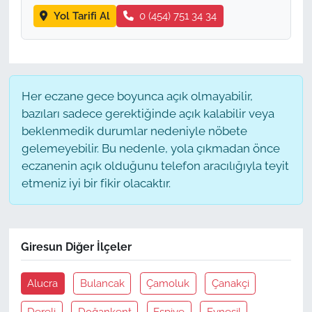
Yol Tarifi Al
0 (454) 751 34 34
Her eczane gece boyunca açık olmayabilir,
bazıları sadece gerektiğinde açık kalabilir veya
beklenmedik durumlar nedeniyle nöbete
gelemeyebilir. Bu nedenle, yola çıkmadan önce
eczanenin açık olduğunu telefon aracılığıyla teyit
etmeniz iyi bir fikir olacaktır.
Giresun Diğer İlçeler
Alucra
Bulancak
Çamoluk
Çanakçi
Dereli
Doğankent
Espiye
Eynesil