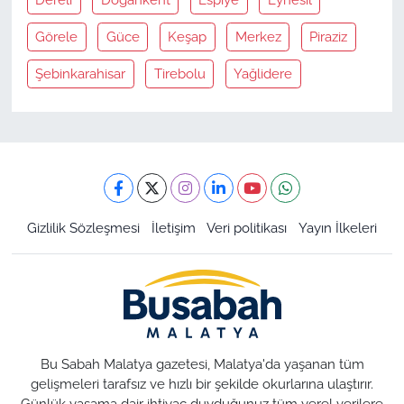
Görele
Güce
Keşap
Merkez
Piraziz
Şebinkarahisar
Tirebolu
Yağlidere
Gizlilik Sözleşmesi
İletişim
Veri politikası
Yayın İlkeleri
Bu Sabah Malatya gazetesi, Malatya'da yaşanan tüm
gelişmeleri tarafsız ve hızlı bir şekilde okurlarına ulaştırır.
Günlük yaşama dair ihtiyaç duyduğunuz tüm yerel verilere