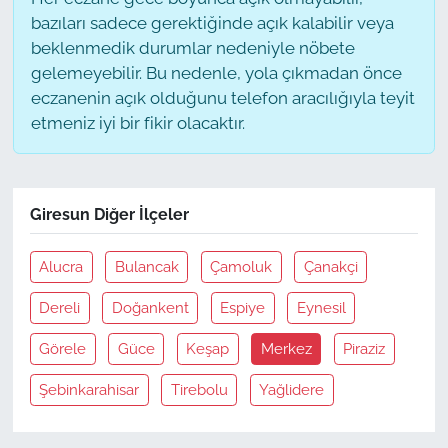
bazıları sadece gerektiğinde açık kalabilir veya
beklenmedik durumlar nedeniyle nöbete
gelemeyebilir. Bu nedenle, yola çıkmadan önce
eczanenin açık olduğunu telefon aracılığıyla teyit
etmeniz iyi bir fikir olacaktır.
Giresun Diğer İlçeler
Alucra
Bulancak
Çamoluk
Çanakçi
Dereli
Doğankent
Espiye
Eynesil
Görele
Güce
Keşap
Merkez
Piraziz
Şebinkarahisar
Tirebolu
Yağlidere