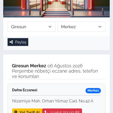
Paylaş
Giresun
Merkez
06 Ağustos 2026
Perşembe nöbetçi eczane adres, telefon
ve konumları
Defne Eczanesi
Merkez
Nizamiye Mah. Orhan Yılmaz Cad. No:42 A
Yol Tarifi Al
0 (454) 212 00 88