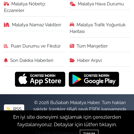
Malatya Nöbetçi
Malatya Hava Durumu
Eczaneler
Malatya Namaz Vakitleri
Malatya Trafik Yoğunluk
Haritası
Puan Durumu ve Fikstür
Tüm Manşetler
Son Dakika Haberleri
Haber Arşivi
© 2026 BuSabah Malatya Haber. Tüm hakları
RSS
saklıdır. İçerikler 5846 sayılı FSEK kapsamında
izinsiz kopyalanamaz.
En iyi site deneyimi sağlamak için çerezlerden
faydalanıyoruz. Detaylar için lütfen tıklayın.
Gizlilik Sözleşmesi
Haber Yazılımı:
TE Bilişim
TAMAM